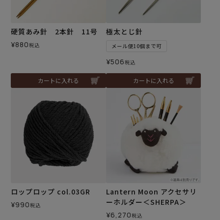
硬質あみ針 2本針 11号
極太とじ針
¥
880
税込
メール便10個まで可
¥
506
税込
カートに入れる
カートに入れる
ロップロップ col.03GR
Lantern Moon アクセサリ
ーホルダー＜SHERPA＞
¥
990
税込
¥
6,270
税込