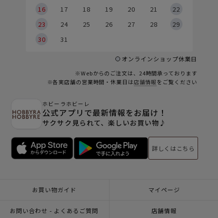
6
16
17
18
19
20
21
22
23
24
25
26
27
28
29
30
31
オンラインショップ休業日
※Webからのご注文は、24時間承っております
※各実店舗の営業時間・休業日は
店舗情報
をご覧ください
ホビーラホビーレ
公式アプリで最新情報をお届け！
サクサク見られて、楽しいお買い物♪
詳しくはこちら
お買い物ガイド
マイページ
お問い合わせ - よくあるご質問
店舗情報