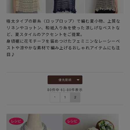
極太タイプの新糸〈ロップロップ〉で編む夏小物、上質な
リネンやコットン、和紙入り糸を使った涼しげなベストな
ど、夏スタイルのアクセントをご提案。
身頃裾に花モチーフを留めつけたフェミニンなレーシーベ
ストや涼やかな素材で編み上げるおしゃれアイテムにも注
目♪
優先度順
80
件中
61
-
80
件表示
1
2