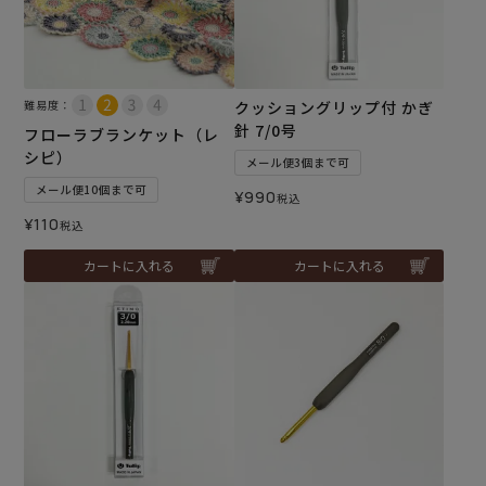
難易度：
クッショングリップ付 かぎ
針 7/0号
フローラブランケット（レ
シピ）
メール便3個まで可
メール便10個まで可
¥
990
税込
¥
110
税込
カートに入れる
カートに入れる