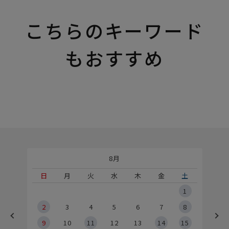
こちらのキーワード
もおすすめ
8月
土
日
月
火
水
木
金
土
5
1
2
2
3
4
5
6
7
8
9
9
10
11
12
13
14
15