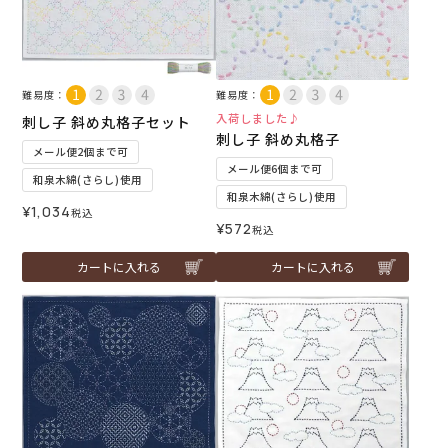
難易度：
難易度：
入荷しました♪
刺し子 斜め丸格子セット
刺し子 斜め丸格子
メール便2個まで可
メール便6個まで可
和泉木綿(さらし)使用
和泉木綿(さらし)使用
¥
1,034
税込
¥
572
税込
カートに入れる
カートに入れる