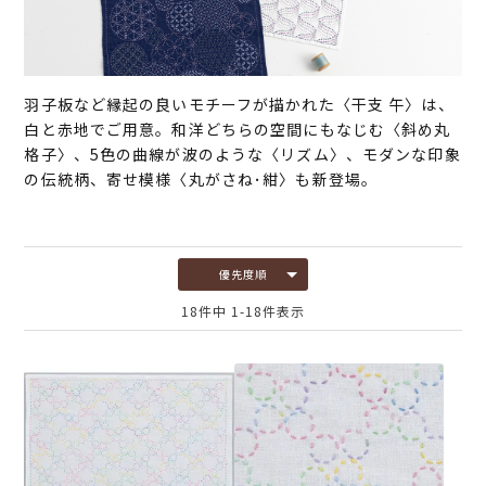
羽子板など縁起の良いモチーフが描かれた〈干支 午〉は、
白と赤地でご用意。和洋どちらの空間にもなじむ〈斜め丸
格子〉、5色の曲線が波のような〈リズム〉、モダンな印象
の伝統柄、寄せ模様〈丸がさね･紺〉も新登場。
優先度順
18
件中
1
-
18
件表示