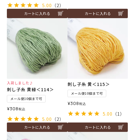
5.00
（2）
カートに入れる
カートに入れる
入荷しました♪
刺し子糸 黄＜115＞
刺し子糸 黄緑＜114＞
メール便10個まで可
メール便10個まで可
¥
308
税込
¥
308
税込
5.00
（1）
5.00
（2）
カートに入れる
カートに入れる