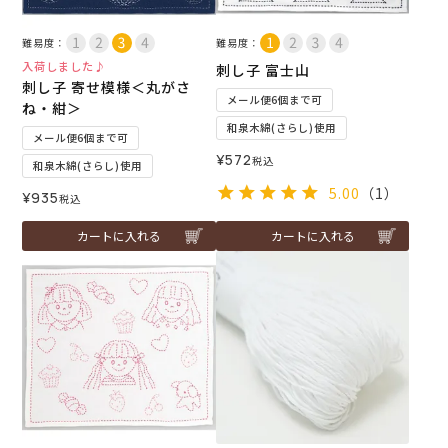
難易度：
難易度：
入荷しました♪
刺し子 富士山
刺し子 寄せ模様＜丸がさ
メール便6個まで可
ね・紺＞
和泉木綿(さらし)使用
メール便6個まで可
¥
572
税込
和泉木綿(さらし)使用
5.00
（1）
¥
935
税込
カートに入れる
カートに入れる