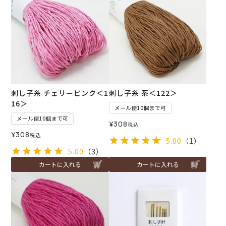
刺し子糸 チェリーピンク＜1
刺し子糸 茶＜122＞
16＞
メール便10個まで可
メール便10個まで可
¥
308
税込
¥
308
税込
5.00
（1）
5.00
（3）
カートに入れる
カートに入れる