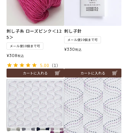
刺し子糸 ローズピンク＜12
刺し子針
5＞
メール便10個まで可
メール便10個まで可
¥
330
税込
¥
308
税込
5.00
（1）
カートに入れる
カートに入れる