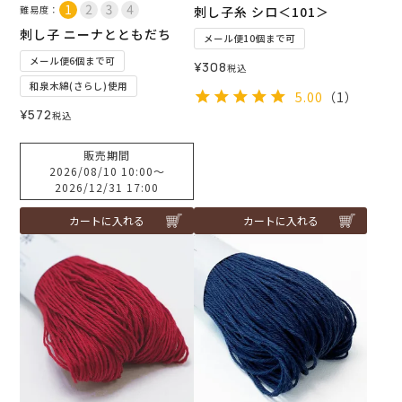
難易度：
刺し子糸 シロ＜101＞
刺し子 ニーナとともだち
メール便10個まで可
メール便6個まで可
¥
308
税込
和泉木綿(さらし)使用
5.00
（1）
¥
572
税込
販売期間
2026/08/10 10:00
〜
2026/12/31 17:00
カートに入れる
カートに入れる