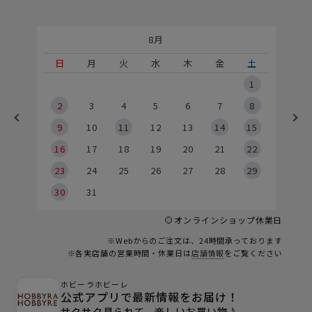
8月
土
日
月
火
水
木
金
土
5
1
2
2
3
4
5
6
7
8
9
9
10
11
12
13
14
15
6
16
17
18
19
20
21
22
23
24
25
26
27
28
29
30
31
オンラインショップ休業日
※Webからのご注文は、24時間承っております
※各実店舗の営業時間・休業日は
店舗情報
をご覧ください
ホビーラホビーレ
公式アプリで最新情報をお届け！
サクサク見られて、楽しいお買い物♪