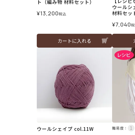
【レシピ
ト（編み物 材料セット）
ウールシ
材料セッ
¥
13,200
税込
¥
7,040
税
カートに入れる
ウールシェイプ col.11W
難易度：