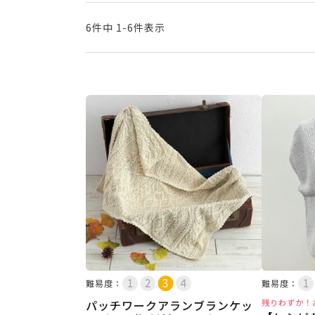
6
件中
1
-
6
件表示
難易度：
難易度：
パッチワークアランブランケッ
残りわずか！