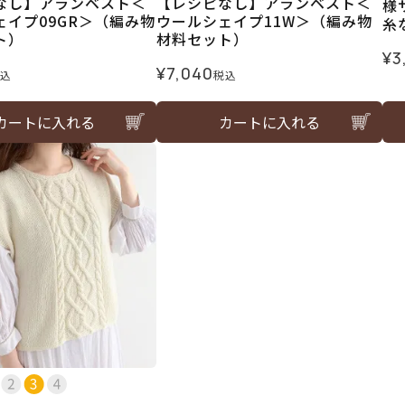
なし】アランベスト＜
【レシピなし】アランベスト＜
様
ェイプ09GR＞（編み物
ウールシェイプ11W＞（編み物
糸
ト）
材料セット）
¥
3
¥
7,040
込
税込
カートに入れる
カートに入れる