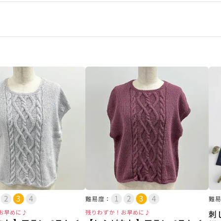
難易度：
難
お早めに♪
残りわずか！お早めに♪
刺