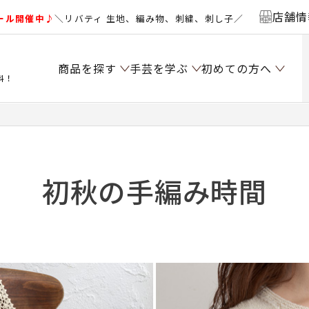
店舗情
ール開催中♪
＼リバティ 生地、編み物、刺繍、刺し子／
商品を探す
手芸を学ぶ
初めての方へ
料！
初秋の手編み時間