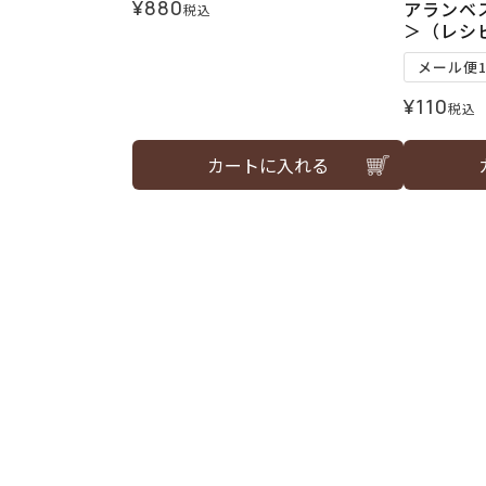
¥
880
アランベ
税込
＞（レシ
メール便
¥
110
税込
カートに入れる