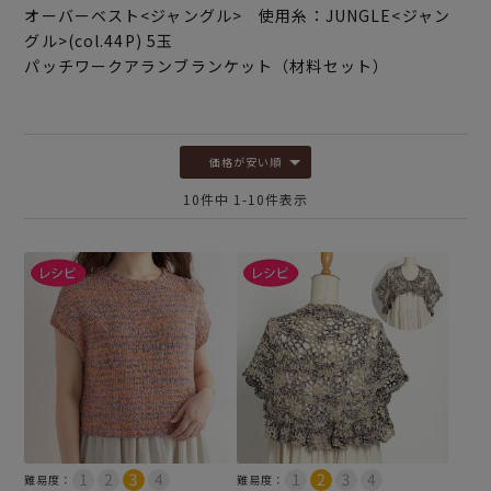
オーバーベスト<ジャングル> 使用糸：JUNGLE<ジャン
グル>(col.44P) 5玉
パッチワークアランブランケット（材料セット）
価格が安い順
10
件中
1
-
10
件表示
難易度：
難易度：