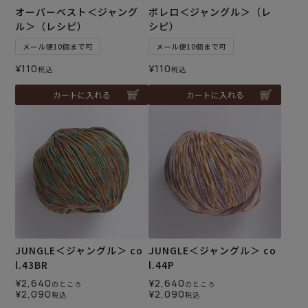
オーバーベスト＜ジャング
ボレロ＜ジャングル＞（レ
ル＞（レシピ）
シピ）
メール便10個まで可
メール便10個まで可
¥
110
¥
110
税込
税込
カートに入れる
カートに入れる
JUNGLE＜ジャングル＞ co
JUNGLE＜ジャングル＞ co
l.43BR
l.44P
¥
2,640
¥
2,640
のところ
のところ
¥
2,090
¥
2,090
税込
税込