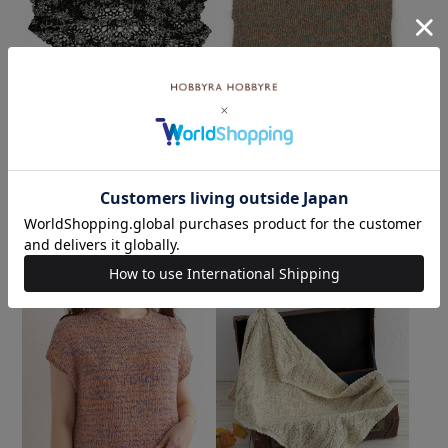
難易度：
難易度：
【レシピなし】ボレロ＜ジ
【レシピなし】オーバーベ
ャングル47BL＞（編み物 材
スト＜ジャングル43BR＞
料セット）
（編み物 材料セット）
¥
10,560
¥
13,200
のところ
のところ
¥
8,360
¥
10,450
税込
税込
カートに入れる
カートに入れる