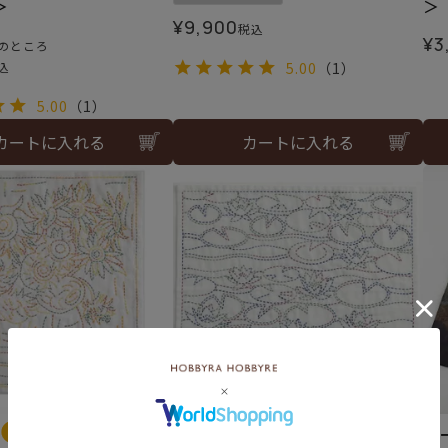
＞
＞
¥
9,900
税込
¥
3
のところ
込
5.00
（1）
5.00
（1）
カートに入れる
カートに入れる
シ
難易度：