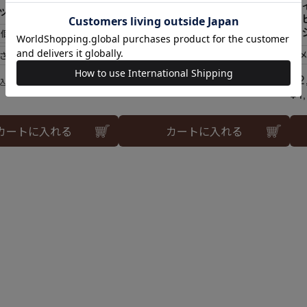
ヴ
ゴッホのひまわりセット
刺し子 モネの睡蓮
ホ
ク
2個まで可
メール便6個まで可
さらし)使用
和泉木綿(さらし)使用
¥
2
¥
572
込
税込
¥
1
カートに入れる
カートに入れる