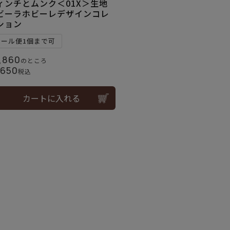
ィンチとムンク＜01X＞生地
ビーラホビーレデザインコレ
ション
メール便1個まで可
,860
のところ
,650
税込
カートに入れる