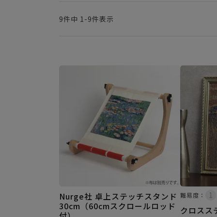
9
件中
1
-
9
件表示
Nurge社 卓上ステッチスタンド
難易度：
30cm（60cmスクロールロッド
クロスス
付）