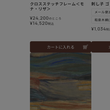
クロスステッチフレーム＜モ
刺し子 
ナ・リザ＞
メール便
¥
24,200
のところ
和泉木綿(
¥
14,520
税込
¥
1,034
税
カートに入れる