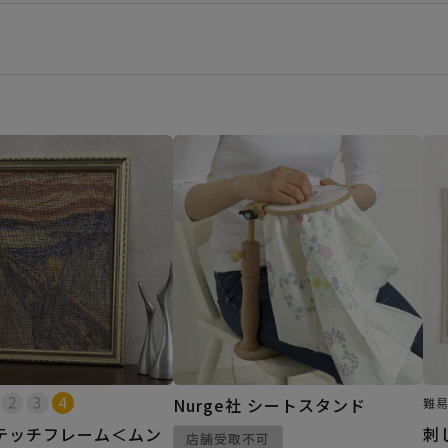
Nurge社 シートスタンド
難
テッチフレーム＜ムン
刺
店舗受取不可