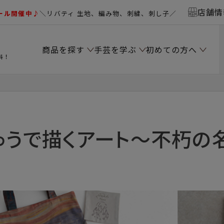
店舗情
ール開催中♪
＼リバティ 生地、編み物、刺繍、刺し子／
商品を探す
手芸を学ぶ
初めての方へ
料！
ゅうで描くアート～不朽の