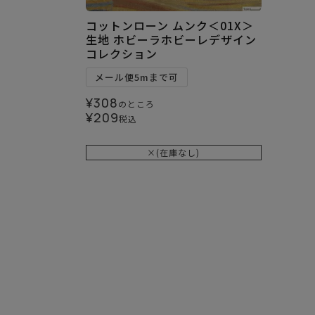
コットンローン ムンク＜01X＞
生地 ホビーラホビーレデザイン
コレクション
メール便5mまで可
¥
308
のところ
¥
209
税込
×(在庫なし)