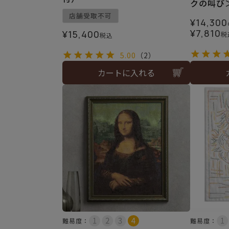
クの叫び
店舗受取不可
¥
14,300
¥
7,810
¥
15,400
税
税込
5.00
（2）
カートに入れる
難易度：
難易度：