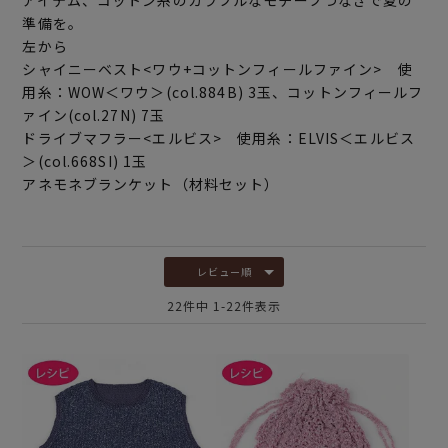
準備を。
左から
シャイニーベスト<ワウ+コットンフィールファイン> 使
用糸：WOW＜ワウ＞(col.884B) 3玉、コットンフィールフ
ァイン(col.27N) 7玉
ドライブマフラー<エルビス> 使用糸：ELVIS＜エルビス
＞(col.668SI) 1玉
アネモネブランケット（材料セット）
レビュー順
22
件中
1
-
22
件表示