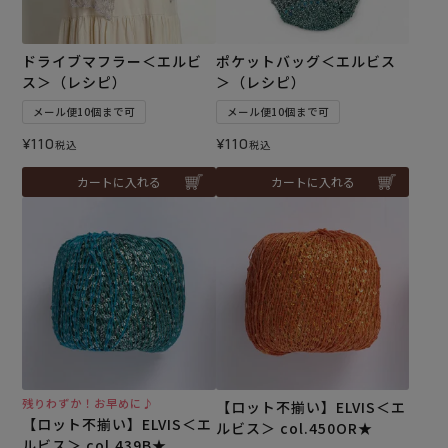
ドライブマフラー＜エルビ
ポケットバッグ＜エルビス
ス＞（レシピ）
＞（レシピ）
メール便10個まで可
メール便10個まで可
¥
110
¥
110
税込
税込
カートに入れる
カートに入れる
残りわずか！お早めに♪
【ロット不揃い】ELVIS＜エ
【ロット不揃い】ELVIS＜エ
ルビス＞ col.450OR★
ルビス＞ col.439B★