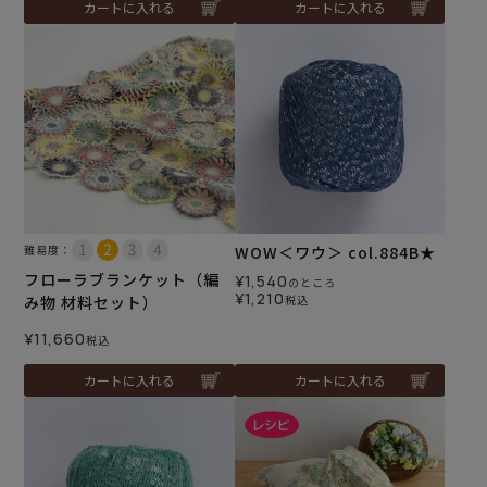
カートに入れる
カートに入れる
難易度：
WOW＜ワウ＞ col.884B★
フローラブランケット（編
¥
1,540
のところ
¥
1,210
み物 材料セット）
税込
¥
11,660
税込
カートに入れる
カートに入れる