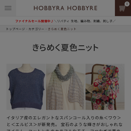
0
ファイナルセール開催中♪
＼リバティ 生地、編み物、刺繍、刺し子／
トップページ
カテゴリー
きらめく夏色ニット
きらめく夏色ニット
イタリア産のエレガントなスパンコール入りの糸＜ワウ＞
と＜エルビス＞が新発売。 宝石のような輝きがおしゃれな
アイテム、コットン糸のカラフルなモチーフつなぎで夏の