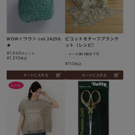
WOW＜ワウ＞ col.2425G
ピコットモチーフブランケ
★
ット（レシピ）
¥
1,540
のところ
メール便10個まで可
¥
1,210
税込
¥
110
税込
カートに入れる
カートに入れる