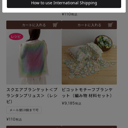
メール便10個まで可
¥
110
税込
¥
110
税込
カートに入れる
カートに入れる
スクエアブランケット＜プ
ピコットモチーフブランケ
ランタンプリュス＞（レシ
ット（編み物 材料セット）
ピ）
¥
9,185
税込
メール便10個まで可
¥
110
税込