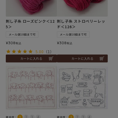
刺し子糸 ローズピンク＜12
刺し子糸 ストロベリーレッ
5＞
ド＜126＞
メール便10個まで可
メール便10個まで可
¥
308
¥
308
税込
税込
5.00
（1）
カートに入れる
カートに入れる
難易度：
難易度：