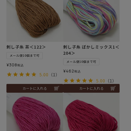
刺し子糸 茶＜122＞
刺し子糸 ぼかしミックス1＜
204＞
メール便10個まで可
メール便10個まで可
¥
308
税込
¥
462
税込
5.00
（1）
5.00
（1）
カートに入れる
カートに入れる