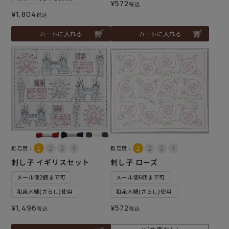
¥
572
税込
¥
1,804
税込
カートに入れる
カートに入れる
難易度：
難易度：
刺し子 イギリスセット
刺し子 ローズ
メール便2個まで可
メール便6個まで可
和泉木綿(さらし)使用
和泉木綿(さらし)使用
¥
1,496
¥
572
税込
税込