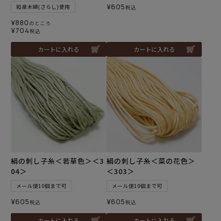
¥
605
和泉木綿(さらし)使用
税込
¥
880
のところ
¥
704
税込
カートに入れる
カートに入れる
絹の刺し子糸＜若草色＞＜3
絹の刺し子糸＜菜の花色＞
04＞
＜303＞
メール便10個まで可
メール便10個まで可
¥
605
¥
605
税込
税込
カートに入れる
カートに入れる