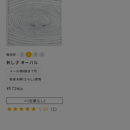
難易度：
刺し子 オーバル
メール便6個まで可
和泉木綿(さらし)使用
¥
572
税込
×(在庫なし)
5.00
（1）