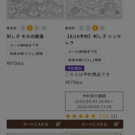
難易度：
難易度：
刺し子 モネの睡蓮
【8/10予約】刺し子 シンデ
レラ
メール便6個まで可
メール便6個まで可
和泉木綿(さらし)使用
和泉木綿(さらし)使用
¥
572
税込
予約商品
こちらは予約商品です
¥
572
税込
予約受付期間
2026/08/01 20:00
〜
2026/08/09 17:00
5.00
（1）
カートに入れる
カートに入れる