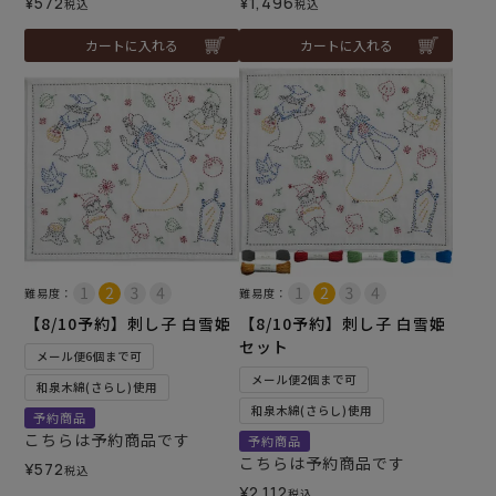
¥
572
¥
1,496
税込
税込
カートに入れる
カートに入れる
難易度：
難易度：
【8/10予約】刺し子 白雪姫
【8/10予約】刺し子 白雪姫
セット
メール便6個まで可
メール便2個まで可
和泉木綿(さらし)使用
和泉木綿(さらし)使用
予約商品
こちらは予約商品です
予約商品
こちらは予約商品です
¥
572
税込
¥
2,112
税込