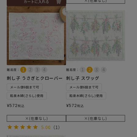
×(在庫なし)
カートに入れる
難易度：
難易度：
刺し子 うさぎとクローバー
刺し子 スワッグ
メール便6個まで可
メール便6個まで可
和泉木綿(さらし)使用
和泉木綿(さらし)使用
¥
572
¥
572
税込
税込
×(在庫なし)
×(在庫なし)
5.00
（1）