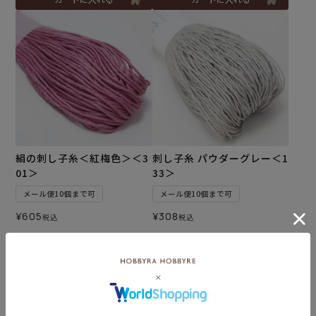
絹の刺し子糸＜紅梅色＞＜3
刺し子糸 パウダーグレー＜1
01＞
33＞
メール便10個まで可
メール便10個まで可
¥
605
¥
308
税込
税込
5.00
（1）
カートに入れる
カートに入れる