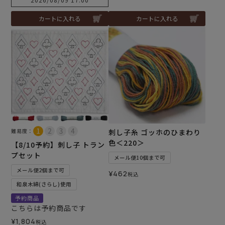
カートに入れる
カートに入れる
難易度：
刺し子糸 ゴッホのひまわり
色＜220＞
【8/10予約】刺し子 トラン
プセット
メール便10個まで可
メール便2個まで可
¥
462
税込
和泉木綿(さらし)使用
予約商品
こちらは予約商品です
¥
1,804
税込