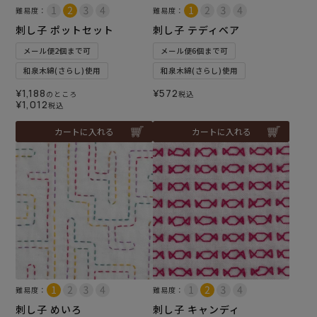
難易度：
難易度：
刺し子 ポットセット
刺し子 テディベア
メール便2個まで可
メール便6個まで可
和泉木綿(さらし)使用
和泉木綿(さらし)使用
¥
1,188
¥
572
のところ
税込
¥
1,012
税込
カートに入れる
カートに入れる
難易度：
難易度：
刺し子 めいろ
刺し子 キャンディ