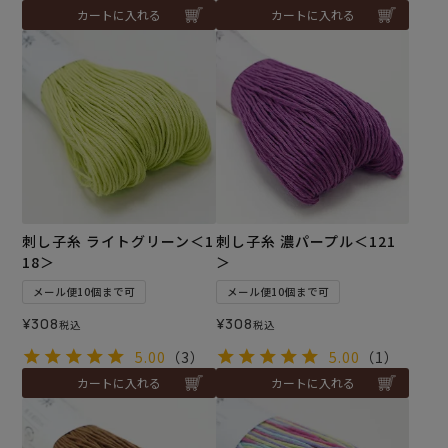
カートに入れる
カートに入れる
刺し子糸 ライトグリーン＜1
刺し子糸 濃パープル＜121
18＞
＞
メール便10個まで可
メール便10個まで可
¥
308
¥
308
税込
税込
5.00
（3）
5.00
（1）
カートに入れる
カートに入れる