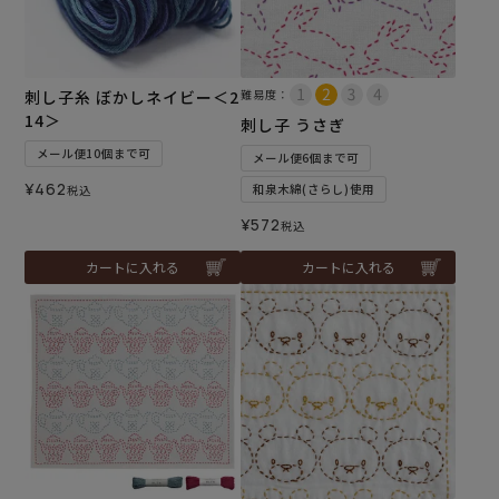
刺し子糸 ぼかしネイビー＜2
難易度：
14＞
刺し子 うさぎ
メール便10個まで可
メール便6個まで可
¥
462
和泉木綿(さらし)使用
税込
¥
572
税込
カートに入れる
カートに入れる