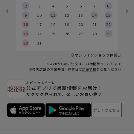
2
2
3
4
5
6
7
8
9
9
10
11
12
13
14
15
6
16
17
18
19
20
21
22
23
24
25
26
27
28
29
30
31
オンラインショップ休業日
※Webからのご注文は、24時間承っております
※各実店舗の営業時間・休業日は
店舗情報
をご覧ください
ホビーラホビーレ
公式アプリで最新情報をお届け！
サクサク見られて、楽しいお買い物♪
詳しくはこちら