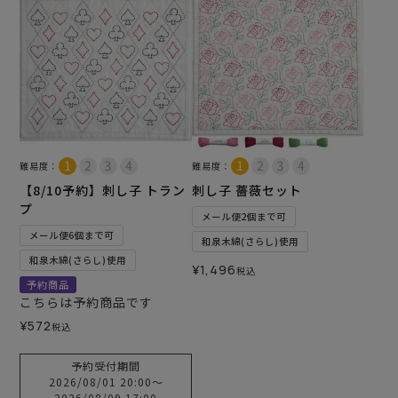
難易度：
難易度：
【8/10予約】刺し子 トラン
刺し子 薔薇セット
プ
メール便2個まで可
メール便6個まで可
和泉木綿(さらし)使用
和泉木綿(さらし)使用
¥
1,496
税込
予約商品
こちらは予約商品です
¥
572
税込
予約受付期間
2026/08/01 20:00
〜
2026/08/09 17:00