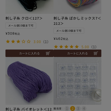
刺し子糸 クロ＜127＞
刺し子糸 ぼかしミックス7＜
212＞
メール便10個まで可
メール便10個まで可
¥
308
税込
¥
462
税込
3.00
（1）
5.00
（1）
カートに入れる
カートに入れる
刺し子糸 バイオレット＜12
難易度：