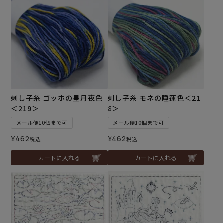
刺し子糸 ゴッホの星月夜色
刺し子糸 モネの睡蓮色＜21
＜219＞
8＞
メール便10個まで可
メール便10個まで可
¥
462
¥
462
税込
税込
カートに入れる
カートに入れる