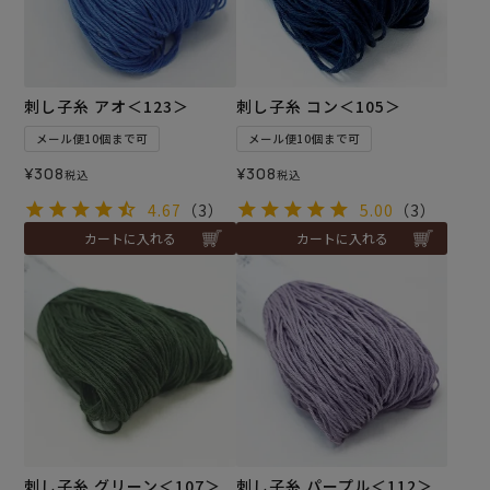
刺し子糸 アオ＜123＞
刺し子糸 コン＜105＞
メール便10個まで可
メール便10個まで可
¥
308
¥
308
税込
税込
4.67
（3）
5.00
（3）
カートに入れる
カートに入れる
刺し子糸 グリーン＜107＞
刺し子糸 パープル＜112＞