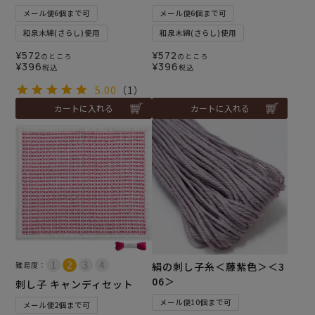
メール便6個まで可
メール便6個まで可
和泉木綿(さらし)使用
和泉木綿(さらし)使用
¥
572
¥
572
のところ
のところ
¥
396
¥
396
税込
税込
5.00
（1）
カートに入れる
カートに入れる
難易度：
絹の刺し子糸＜藤紫色＞＜3
06＞
刺し子 キャンディセット
メール便10個まで可
メール便2個まで可