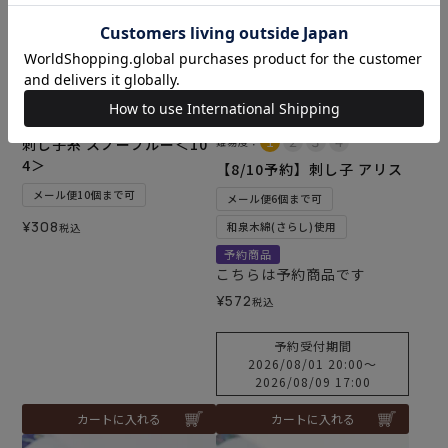
刺し子糸 スノーブルー＜10
難易度：
4＞
【8/10予約】刺し子 アリス
メール便10個まで可
メール便6個まで可
¥
308
和泉木綿(さらし)使用
税込
予約商品
こちらは予約商品です
¥
572
税込
予約受付期間
2026/08/01 20:00
〜
2026/08/09 17:00
カートに入れる
カートに入れる