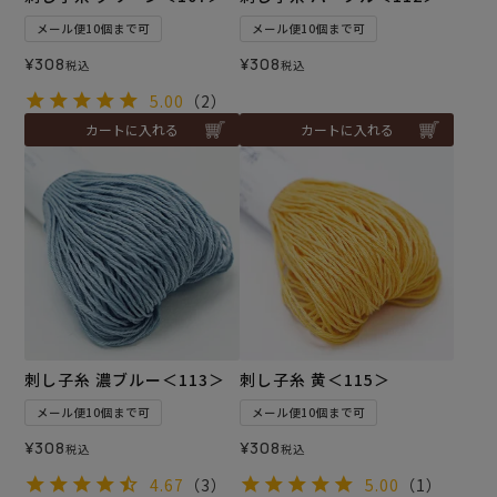
メール便10個まで可
メール便10個まで可
¥
308
¥
308
税込
税込
5.00
（2）
カートに入れる
カートに入れる
刺し子糸 濃ブルー＜113＞
刺し子糸 黄＜115＞
メール便10個まで可
メール便10個まで可
¥
308
¥
308
税込
税込
4.67
（3）
5.00
（1）