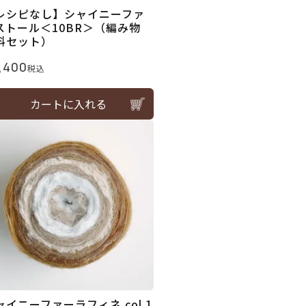
レシピなし】シャイニーファ
ストール＜10BR＞（編み物
料セット）
,400
税込
カートに入れる
ャイニーファーラフィネ col.1