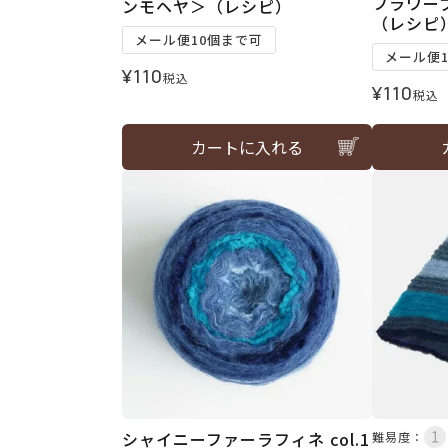
フラワー
ンモヘヤ＞（レシピ）
（レシピ
メール便10個まで可
メール便
¥
110
税込
¥
110
税込
カートに入れる
シャイニーファーラフィネ col.1
難易度：