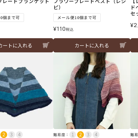
ブレードブランケット
フラワーブレードベスト（レシ
【
）
ピ）
ド
セ
10個まで可
メール便10個まで可
¥
2
¥
110
税込
カートに入れる
カートに入れる
難易度：
難