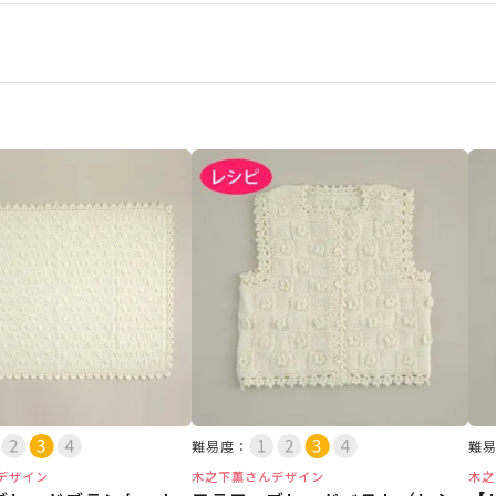
難易度：
難
デザイン
木之下薫さんデザイン
木之