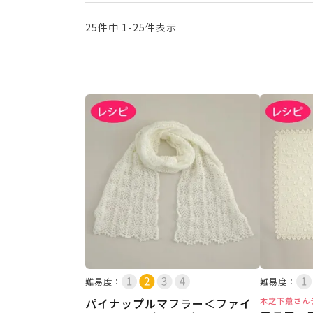
25
件中
1
-
25
件表示
難易度：
難易度：
パイナップルマフラー＜ファイ
木之下薫さん