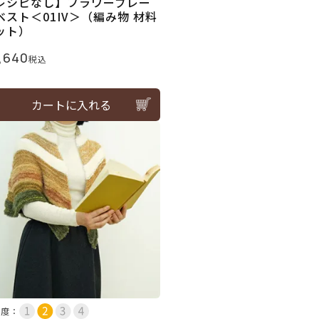
レシピなし】フラワーブレー
ベスト＜01IV＞（編み物 材料
ット）
,640
税込
カートに入れる
易度：