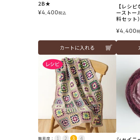
2B★
【レシピ
¥
4,400
ーストール
税込
料セット
¥
4,400
カートに入れる
シャイニー
難易度：