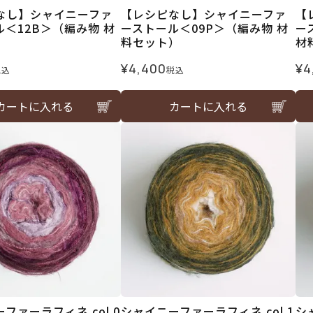
なし】シャイニーファ
【レシピなし】シャイニーファ
【
＜12B＞（編み物 材
ーストール＜09P＞（編み物 材
ー
）
料セット）
材
¥
4,400
¥
4
税込
税込
カートに入れる
カートに入れる
ファーラフィネ col.0
シャイニーファーラフィネ col.1
シ