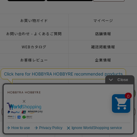
お買い物ガイド
マイページ
お問い合わせ - よくあるご質問
店舗情報
WEBカタログ
雑誌掲載情報
お客様レビュー
企業情報
特定商取引法表記
利用規約
個人情報ポリシー
一緒に働こう♪求人情報
リリヤン
リリヤン
フェア
フェア
おトクな情報♪メルマガ登録
前に戻る
前に戻る
上に戻る
上に戻る
© 2026 HOBBYRA HOBBYRE CORPORATION ALL Rights Reserved
商品を探す
手芸を学ぶ
ガイド
店舗情報
ログイン