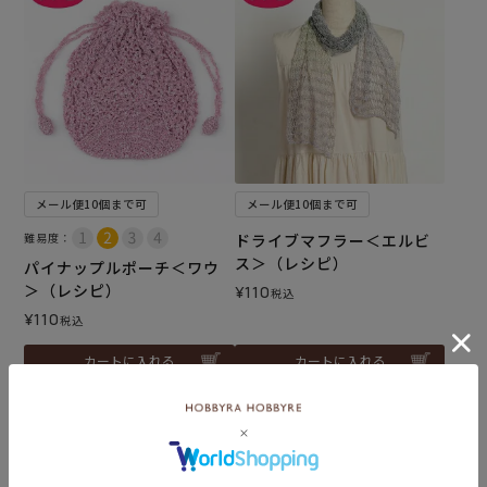
メール便10個まで可
メール便10個まで可
難易度：
ドライブマフラー＜エルビ
ス＞（レシピ）
パイナップルポーチ＜ワウ
＞（レシピ）
¥
110
税込
¥
110
税込
カートに入れる
カートに入れる