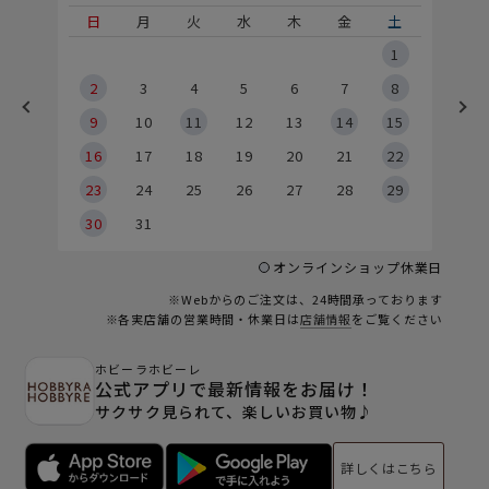
土
日
月
火
水
木
金
土
5
1
2
2
3
4
5
6
7
8
9
9
10
11
12
13
14
15
6
16
17
18
19
20
21
22
23
24
25
26
27
28
29
30
31
オンラインショップ休業日
※Webからのご注文は、24時間承っております
※各実店舗の営業時間・休業日は
店舗情報
をご覧ください
ホビーラホビーレ
公式アプリで最新情報をお届け！
サクサク見られて、楽しいお買い物♪
詳しくはこちら