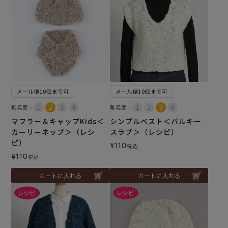
メール便10個まで可
メール便10個まで可
難易度：
難易度：
マフラー＆キャップKids＜
シンプルベスト＜バルキー
カーリーネップ＞（レシ
スラブ＞（レシピ）
ピ）
¥
110
税込
¥
110
税込
カートに入れる
カートに入れる