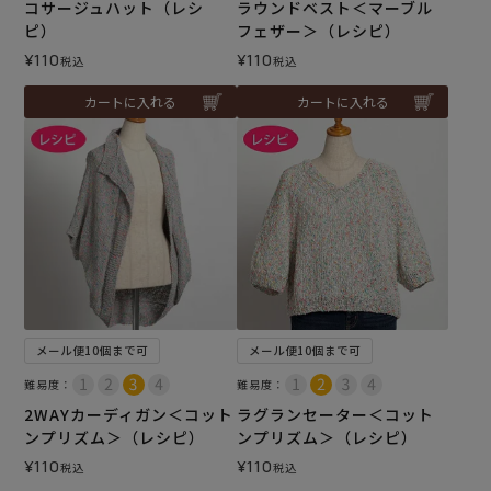
コサージュハット（レシ
ラウンドベスト＜マーブル
ピ）
フェザー＞（レシピ）
¥
110
¥
110
税込
税込
カートに入れる
カートに入れる
メール便10個まで可
メール便10個まで可
難易度：
難易度：
2WAYカーディガン＜コット
ラグランセーター＜コット
ンプリズム＞（レシピ）
ンプリズム＞（レシピ）
¥
110
¥
110
税込
税込