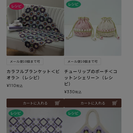
メール便10個まで可
メール便10個まで可
カラフルブランケット＜ビ
チューリップのポーチ＜コ
オラ＞（レシピ）
ットンシェリー＞（レシ
ピ）
¥
110
税込
¥
330
税込
カートに入れる
カートに入れる