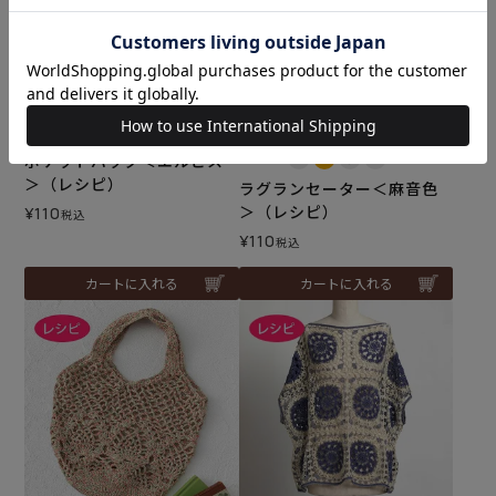
メール便10個まで可
メール便10個まで可
ポケットバッグ＜エルビス
難易度：
＞（レシピ）
ラグランセーター＜麻音色
＞（レシピ）
¥
110
税込
¥
110
税込
カートに入れる
カートに入れる