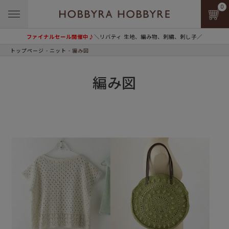
0
ファイナルセール開催中♪
＼リバティ 生地、編み物、刺繍、刺し子／
トップページ
ニット
編み図
編み図