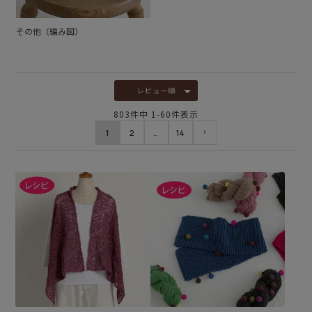
その他（編み図）
レビュー順
803
件中
1
-
60
件表示
1
2
…
14