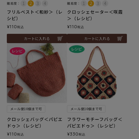
難易度：
難易度：
フリルベスト＜和紗＞（レ
クロッシェセーター＜咲霞
シピ）
＞（レシピ）
¥
110
¥
110
税込
税込
カートに入れる
カートに入れる
メール便10個まで可
メール便10個まで可
クロッシェバッグ＜パピエ
フラワーモチーフバッグ＜
ドゥ＞（レシピ）
パピエドゥ＞（レシピ）
¥
110
¥
330
税込
税込