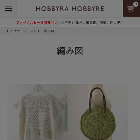
0
ファイナルセール開催中♪
＼リバティ 生地、編み物、刺繍、刺し子／
トップページ
ニット
編み図
編み図