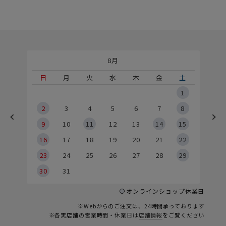
8月
土
日
月
火
水
木
金
土
5
1
2
2
3
4
5
6
7
8
9
9
10
11
12
13
14
15
6
16
17
18
19
20
21
22
23
24
25
26
27
28
29
30
31
オンラインショップ休業日
※Webからのご注文は、24時間承っております
※各実店舗の営業時間・休業日は
店舗情報
をご覧ください