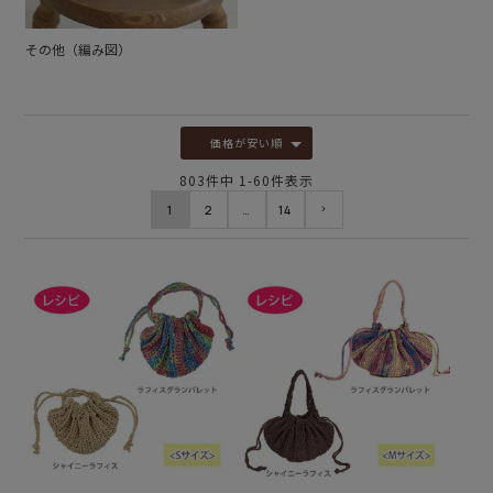
その他（編み図）
価格が安い順
803
件中
1
-
60
件表示
1
2
…
14