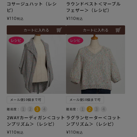
コサージュハット（レシ
ラウンドベスト＜マーブル
ピ）
フェザー＞（レシピ）
¥
110
¥
110
税込
税込
カートに入れる
カートに入れる
メール便10個まで可
メール便10個まで可
難易度：
難易度：
2WAYカーディガン＜コット
ラグランセーター＜コット
ンプリズム＞（レシピ）
ンプリズム＞（レシピ）
¥
110
¥
110
税込
税込