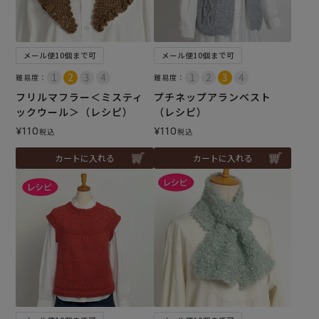
メール便10個まで可
メール便10個まで可
難易度：
難易度：
フリルマフラー＜ミスティ
プチネップアランベスト
ックウール＞（レシピ）
（レシピ）
¥
110
¥
110
税込
税込
カートに入れる
カートに入れる