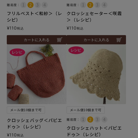
難易度：
難易度：
フリルベスト＜和紗＞（レ
クロッシェセーター＜咲霞
シピ）
＞（レシピ）
¥
110
¥
110
税込
税込
カートに入れる
カートに入れる
メール便10個まで可
メール便10個まで可
クロッシェバッグ＜パピエ
難易度：
ドゥ＞（レシピ）
クロッシェハット＜パピエ
ドゥ＞（レシピ）
¥
110
税込