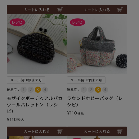
カートに入れる
カートに入れる
メール便10個まで可
メール便10個まで可
難易度：
難易度：
モザイクポーチ＜アルパカ
ラウンドホビーバッグ（レ
ウールパレット＞（レシ
シピ）
ピ）
¥
110
税込
¥
110
税込
カートに入れる
カートに入れる