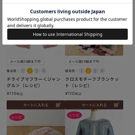
メール便10個まで可
メール便10個まで可
難易度：
難易度：
ドライブマフラー＜ジャン
クロスモチーフブランケッ
グル＞（レシピ）
ト（レシピ）
¥
110
¥
110
税込
税込
カートに入れる
カートに入れる