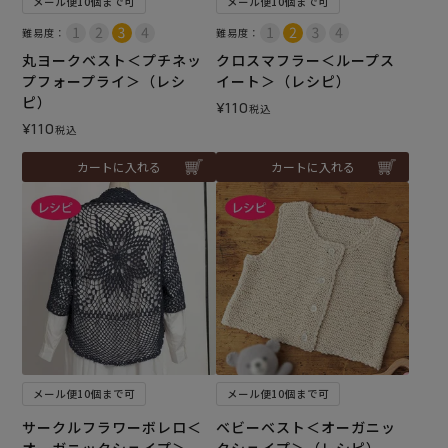
メール便10個まで可
メール便10個まで可
難易度：
難易度：
丸ヨークベスト＜プチネッ
クロスマフラー＜ループス
プフォープライ＞（レシ
イート＞（レシピ）
ピ）
¥
110
税込
¥
110
税込
カートに入れる
カートに入れる
メール便10個まで可
メール便10個まで可
サークルフラワーボレロ＜
ベビーベスト＜オーガニッ