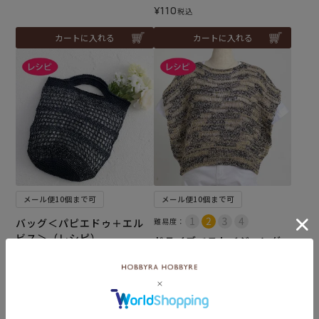
¥
110
税込
カートに入れる
カートに入れる
メール便10個まで可
メール便10個まで可
バッグ＜パピエドゥ＋エル
難易度：
ビス＞（レシピ）
ドライブベスト＜ジャング
ル＞（レシピ）
¥
110
税込
¥
110
税込
カートに入れる
カートに入れる