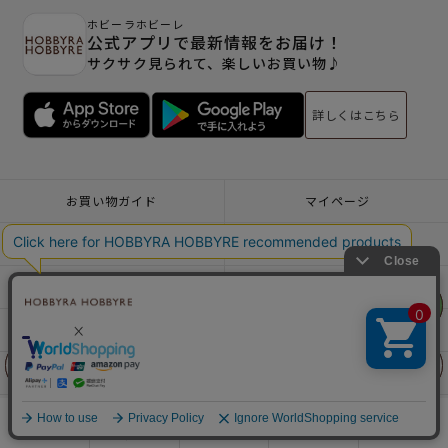
ホビーラホビーレ
公式アプリで最新情報をお届け！
サクサク見られて、楽しいお買い物♪
詳しくはこちら
お買い物ガイド
マイページ
お問い合わせ - よくあるご質問
店舗情報
WEBカタログ
雑誌掲載情報
リリヤン
リリヤン
フェア
フェア
お客様レビュー
企業情報
特定商取引法表記
利用規約
前に戻る
前に戻る
上に戻る
上に戻る
個人情報ポリシー
一緒に働こう♪求人情報
商品を探す
手芸を学ぶ
ガイド
店舗情報
ログイン