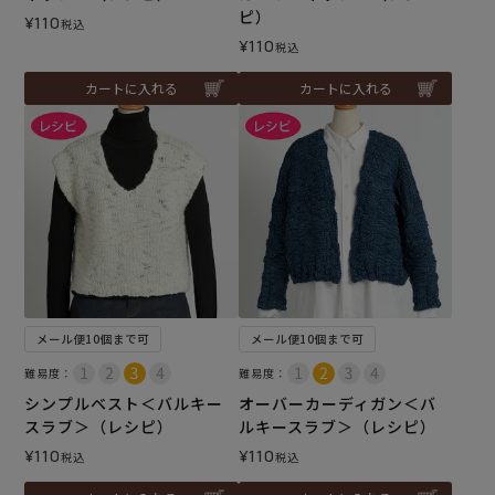
ピ）
¥
110
税込
¥
110
税込
カートに入れる
カートに入れる
メール便10個まで可
メール便10個まで可
難易度：
難易度：
シンプルベスト＜バルキー
オーバーカーディガン＜バ
スラブ＞（レシピ）
ルキースラブ＞（レシピ）
¥
110
¥
110
税込
税込