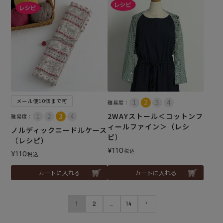
メール便10個まで可
難易度：
2WAYストール＜コットンフ
難易度：
ィールファイン＞（レシ
ノルディックニードルケース
ピ）
（レシピ）
¥
110
税込
¥
110
税込
カートに入れる
カートに入れる
1
2
…
14