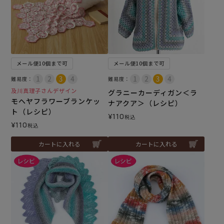
メール便10個まで可
メール便10個まで可
難易度：
難易度：
及川真理子さんデザイン
グラニーカーディガン＜ラ
モヘヤフラワーブランケッ
ナアクア＞（レシピ）
ト（レシピ）
¥
110
税込
¥
110
税込
カートに入れる
カートに入れる