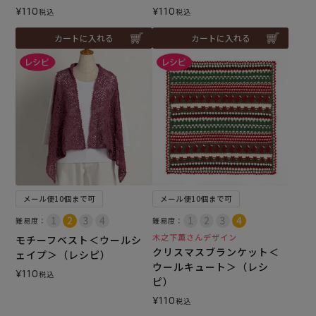
¥
110
¥
110
税込
税込
カートに入れる
カートに入れる
メール便10個まで可
メール便10個まで可
難易度：
難易度：
木之下薫さんデザイン
モチーフベスト＜ウールシ
クリスマスブランケット＜
ェイプ＞（レシピ）
ウールキュート＞（レシ
¥
110
税込
ピ）
¥
110
税込