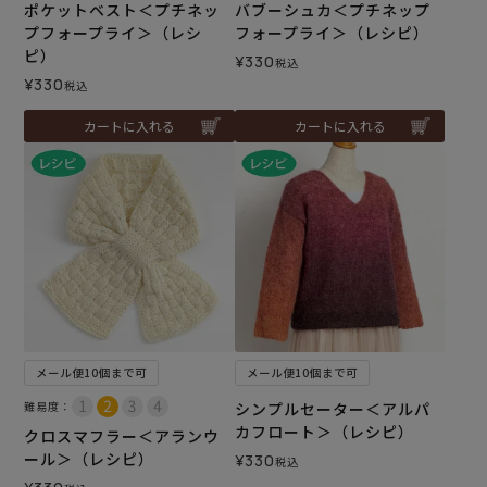
ポケットベスト＜プチネッ
バブーシュカ＜プチネップ
プフォープライ＞（レシ
フォープライ＞（レシピ）
ピ）
¥
330
税込
¥
330
税込
カートに入れる
カートに入れる
メール便10個まで可
メール便10個まで可
難易度：
シンプルセーター＜アルパ
カフロート＞（レシピ）
クロスマフラー＜アランウ
ール＞（レシピ）
¥
330
税込