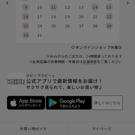
9
9
10
11
12
13
14
15
6
16
17
18
19
20
21
22
23
24
25
26
27
28
29
30
31
オンラインショップ休業日
※Webからのご注文は、24時間承っております
※各実店舗の営業時間・休業日は
店舗情報
をご覧ください
ホビーラホビーレ
公式アプリで最新情報をお届け！
サクサク見られて、楽しいお買い物♪
詳しくはこちら
お買い物ガイド
マイページ