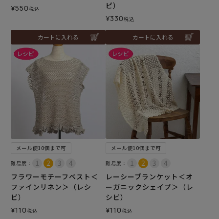
ピ）
¥
550
税込
¥
330
税込
カートに入れる
カートに入れる
メール便10個まで可
メール便10個まで可
難易度：
難易度：
フラワーモチーフベスト＜
レーシーブランケット＜オ
ファインリネン＞（レシ
ーガニックシェイプ＞（レ
ピ）
シピ）
¥
110
¥
110
税込
税込