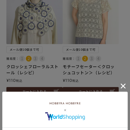
メール便10個まで可
メール便10個まで可
難易度：
難易度：
クロッシェフローラルスト
モチーフセーター＜クロッ
ール（レシピ）
シュコットン＞（レシピ）
¥
110
¥
110
税込
税込
カートに入れる
カートに入れる