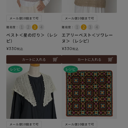
メール便10個まで可
メール便10個まで可
難易度：
難易度：
ベスト＜星の灯り＞（レシ
エアリーベスト＜ソワレー
ピ）
ヌ＞（レシピ）
¥
330
¥
330
税込
税込
カートに入れる
カートに入れる
メール便10個まで可
メール便10個まで可