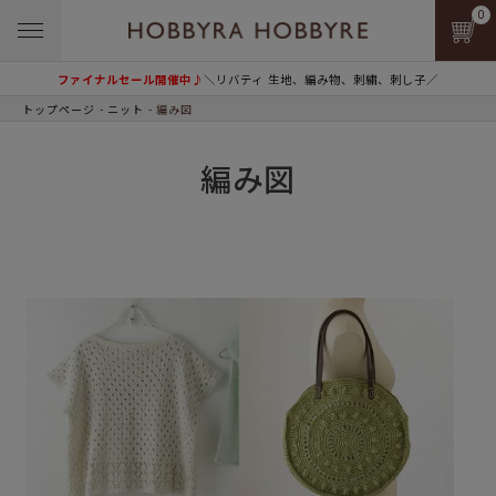
0
ファイナルセール開催中♪
＼リバティ 生地、編み物、刺繍、刺し子／
トップページ
ニット
編み図
編み図