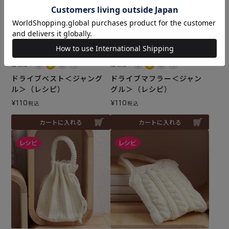
メール便10個まで可
メール便10個まで可
難易度：
難易度：
ドライブベスト＜ジャング
ドライブマフラー＜ジャン
ル＞（レシピ）
グル＞（レシピ）
¥
110
¥
110
税込
税込
カートに入れる
カートに入れる