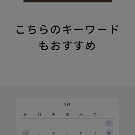
こちらのキーワード
もおすすめ
8月
土
日
月
火
水
木
金
土
5
1
2
2
3
4
5
6
7
8