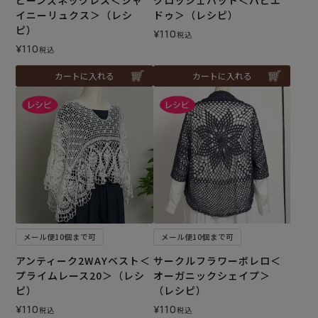
イニーリュクス＞（レシ
ドゥ＞（レシピ）
ピ）
¥
110
税込
¥
110
税込
カートに入れる
カートに入れる
メール便10個まで可
メール便10個まで可
アンティーク2WAYベスト＜
サークルフラワーボレロ＜
プライムレース20＞（レシ
オーガニックシェイプ＞
ピ）
（レシピ）
¥
110
¥
110
税込
税込