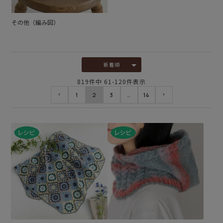
その他（編み図）
新着順
819
件中
61
-
120
件表示
1
2
3
…
14