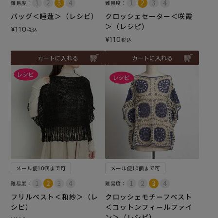
難易度：
難易度：
バッグ＜睡蓮＞（レシピ）
クロッシェセーター＜咲霞
＞（レシピ）
¥
110
税込
¥
110
税込
カートに入れる
カートに入れる
メール便10個まで可
メール便10個まで可
難易度：
難易度：
フリルベスト＜和紗＞（レ
クロッシェモチーフベスト
シピ）
＜コットンフィールファイ
ン＞（レシピ）