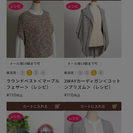
メール便10個まで可
メール便10個まで可
難易度：
難易度：
ラウンドベスト＜マーブル
2WAYカーディガン＜コット
フェザー＞（レシピ）
ンプリズム＞（レシピ）
¥
110
¥
110
税込
税込
カートに入れる
カートに入れる