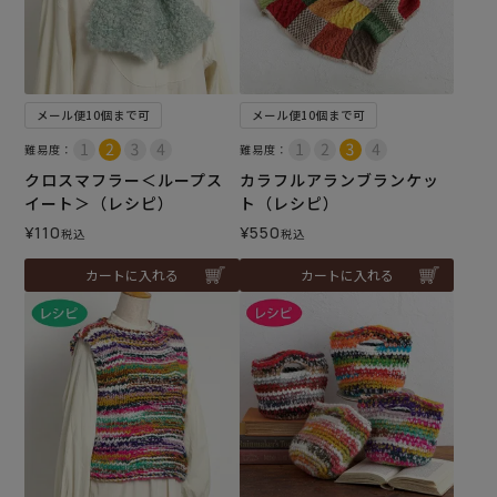
メール便10個まで可
メール便10個まで可
難易度：
難易度：
クロスマフラー＜ループス
カラフルアランブランケッ
イート＞（レシピ）
ト（レシピ）
¥
110
¥
550
税込
税込
カートに入れる
カートに入れる