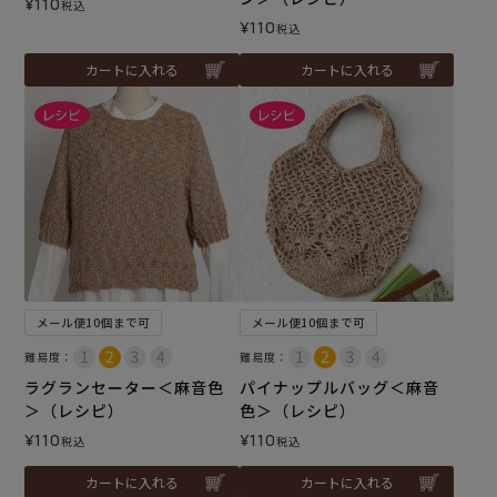
¥
110
税込
¥
110
税込
カートに入れる
カートに入れる
メール便10個まで可
メール便10個まで可
難易度：
難易度：
ラグランセーター＜麻音色
パイナップルバッグ＜麻音
＞（レシピ）
色＞（レシピ）
¥
110
¥
110
税込
税込
カートに入れる
カートに入れる