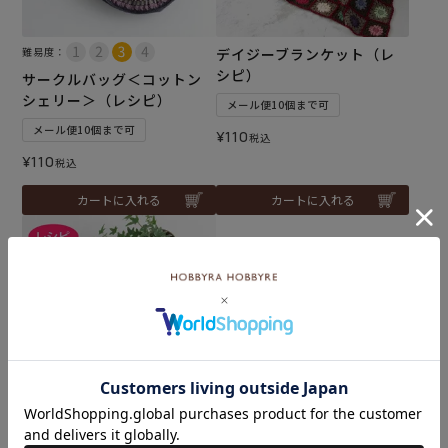
難易度：
デイジーブランケット（レ
シピ）
サークルバッグ＜コットン
シェリー＞（レシピ）
メール便10個まで可
メール便10個まで可
¥
110
税込
¥
110
税込
カートに入れる
カートに入れる
難易度：