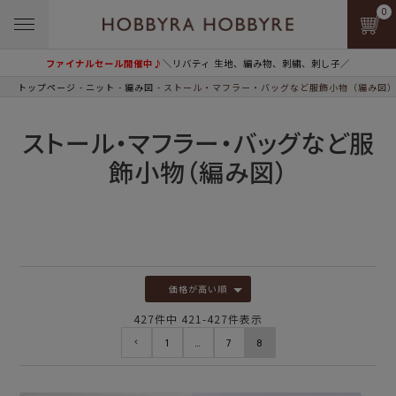
0
ファイナルセール開催中♪
＼リバティ 生地、編み物、刺繍、刺し子／
トップページ
ニット
編み図
ストール・マフラー・バッグなど服飾小物（編み図
ストール・マフラー・バッグなど服
飾小物（編み図）
価格が高い順
427
件中
421
-
427
件表示
1
…
7
8