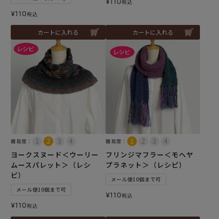
¥
110
税込
¥
110
税込
カートに入れる
カートに入れる
難易度：
難易度：
ヨークスヌード＜ウーリー
フリンジマフラー＜モヘヤ
ムースパレット＞（レシ
プラネット＞（レシピ）
ピ）
メール便10個まで可
メール便10個まで可
¥
110
税込
¥
110
税込