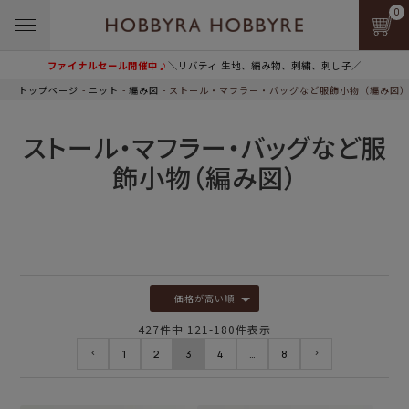
0
ファイナルセール開催中♪
＼リバティ 生地、編み物、刺繍、刺し子／
トップページ
ニット
編み図
ストール・マフラー・バッグなど服飾小物（編み図
ストール・マフラー・バッグなど服
飾小物（編み図）
価格が高い順
427
件中
121
-
180
件表示
1
2
3
4
…
8