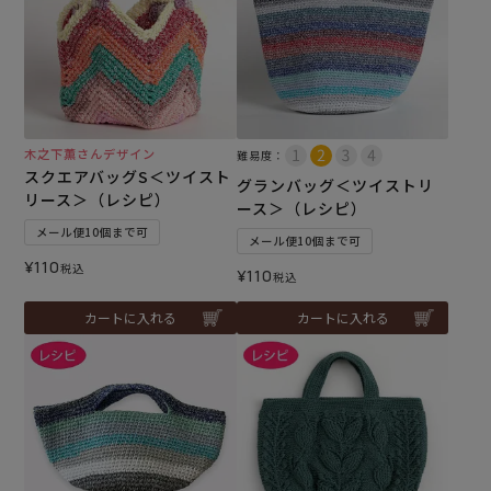
木之下薫さんデザイン
難易度：
スクエアバッグS＜ツイスト
グランバッグ＜ツイストリ
リース＞（レシピ）
ース＞（レシピ）
メール便10個まで可
メール便10個まで可
¥
110
税込
¥
110
税込
カートに入れる
カートに入れる