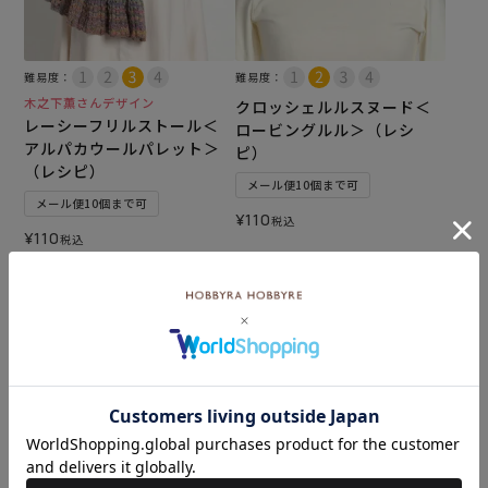
難易度：
難易度：
木之下薫さんデザイン
クロッシェルルスヌード＜
レーシーフリルストール＜
ロービングルル＞（レシ
アルパカウールパレット＞
ピ）
（レシピ）
メール便10個まで可
メール便10個まで可
¥
110
税込
¥
110
税込
カートに入れる
カートに入れる