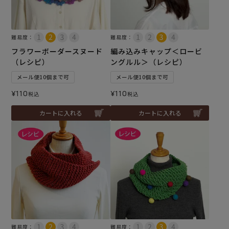
難易度：
難易度：
フラワーボーダースヌード
編み込みキャップ＜ロービ
（レシピ）
ングルル＞（レシピ）
メール便10個まで可
メール便10個まで可
¥
110
¥
110
税込
税込
カートに入れる
カートに入れる
難易度：
難易度：