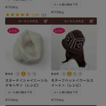
メール便10個まで可
¥
110
税込
¥
110
税込
5.00
（1）
カートに入れる
カートに入れる
難易度：
難易度：
スヌード＜シャイニーシル
モチーフハット＜ウールス
クモヘヤ＞（レシピ）
イート＞（レシピ）
メール便10個まで可
メール便10個まで可
¥
110
¥
110
税込
税込