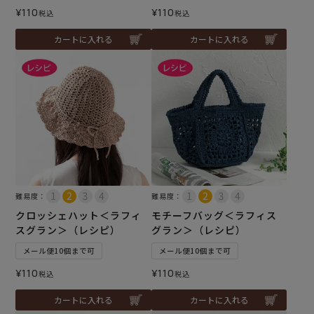
¥
110
¥
110
税込
税込
カートに入れる
カートに入れる
難易度：
難易度：
クロッシェハット＜ラフィ
モチーフバッグ＜ラフィス
スグラン＞（レシピ）
グラン＞（レシピ）
メール便10個まで可
メール便10個まで可
¥
110
¥
110
税込
税込
カートに入れる
カートに入れる