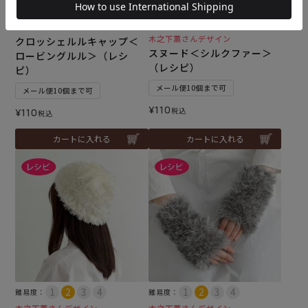
難易度：
難易度：
木之下薫さんデザイン
クロッシェルルキャップ＜
スヌード＜シルクファー＞
ロービングルル＞（レシ
（レシピ）
ピ）
メール便10個まで可
メール便10個まで可
¥
110
税込
¥
110
税込
カートに入れる
カートに入れる
難易度：
難易度：