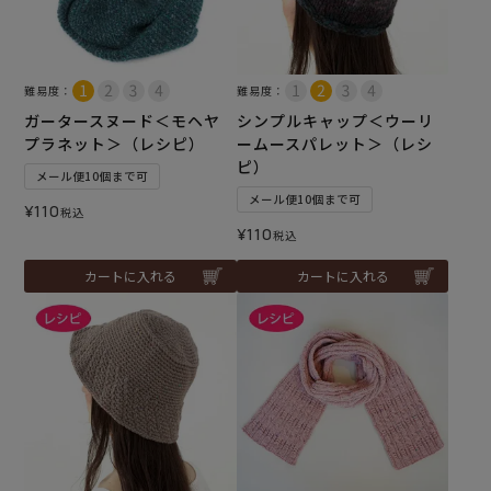
難易度：
難易度：
ガータースヌード＜モヘヤ
シンプルキャップ＜ウーリ
プラネット＞（レシピ）
ームースパレット＞（レシ
ピ）
メール便10個まで可
メール便10個まで可
¥
110
税込
¥
110
税込
カートに入れる
カートに入れる