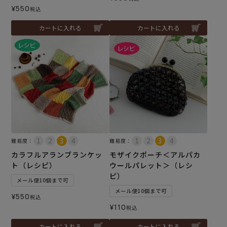
¥
550
税込
カートに入れる
カートに入れる
難易度：
難易度：
カラフルアランブランケッ
モザイクポーチ＜アルパカ
ト（レシピ）
ウールパレット＞（レシ
ピ）
メール便10個まで可
メール便10個まで可
¥
550
税込
¥
110
税込
カートに入れる
カートに入れる