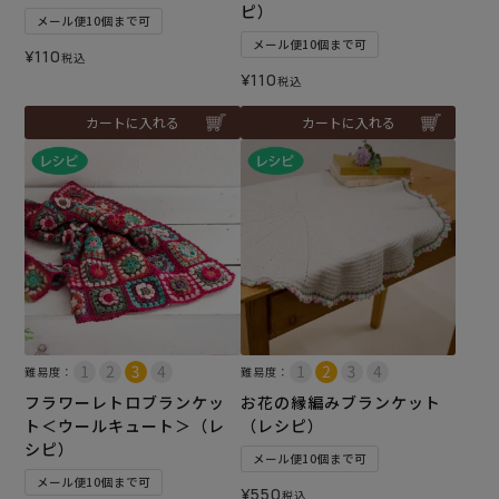
ピ）
メール便10個まで可
メール便10個まで可
¥
110
税込
¥
110
税込
カートに入れる
カートに入れる
難易度：
難易度：
フラワーレトロブランケッ
お花の縁編みブランケット
ト＜ウールキュート＞（レ
（レシピ）
シピ）
メール便10個まで可
メール便10個まで可
¥
550
税込