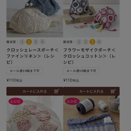
難易度：
難易度：
クロッシェレースポーチ＜
フラワーモザイクポーチ＜
ファインリネン＞（レシ
クロッシュコットン＞（レ
ピ）
シピ）
メール便10個まで可
メール便10個まで可
¥
110
¥
110
税込
税込
カートに入れる
カートに入れる