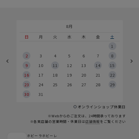
8月
土
日
月
火
水
木
金
土
5
1
2
2
3
4
5
6
7
8
9
9
10
11
12
13
14
15
6
16
17
18
19
20
21
22
23
24
25
26
27
28
29
30
31
オンラインショップ休業日
※Webからのご注文は、24時間承っております
※各実店舗の営業時間・休業日は
店舗情報
をご覧ください
ホビーラホビーレ