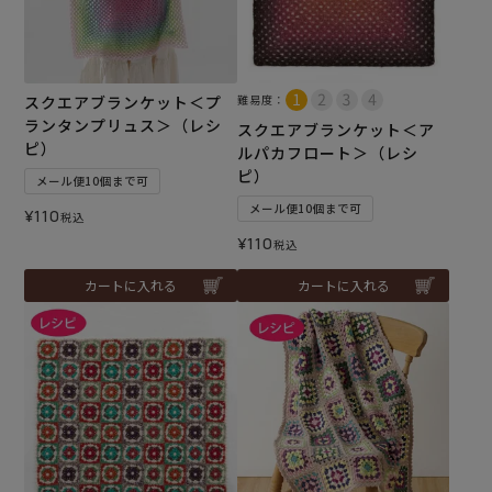
スクエアブランケット＜プ
難易度：
ランタンプリュス＞（レシ
スクエアブランケット＜ア
ピ）
ルパカフロート＞（レシ
ピ）
メール便10個まで可
メール便10個まで可
¥
110
税込
¥
110
税込
カートに入れる
カートに入れる