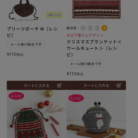
プリーツポーチ M（レシ
難易度：
ピ）
木之下薫さんデザイン
クリスマスブランケット＜
メール便10個まで可
ウールキュート＞（レシ
¥
110
ピ）
税込
メール便10個まで可
¥
110
税込
カートに入れる
カートに入れる