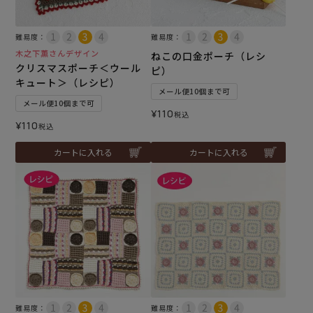
難易度：
難易度：
木之下薫さんデザイン
ねこの口金ポーチ（レシ
クリスマスポーチ＜ウール
ピ）
キュート＞（レシピ）
メール便10個まで可
メール便10個まで可
¥
110
税込
¥
110
税込
カートに入れる
カートに入れる
難易度：
難易度：