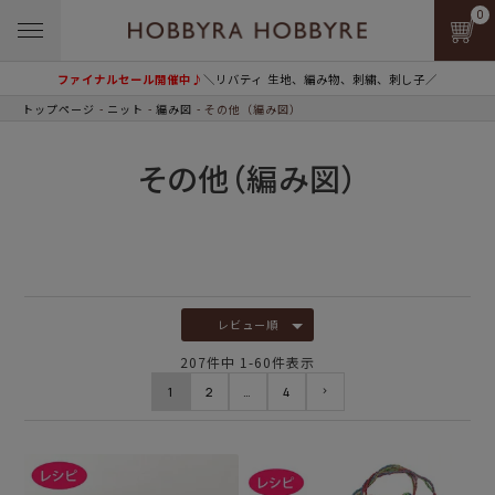
0
ファイナルセール開催中♪
＼リバティ 生地、編み物、刺繍、刺し子／
トップページ
ニット
編み図
その他（編み図）
その他（編み図）
レビュー順
207
件中
1
-
60
件表示
1
2
…
4