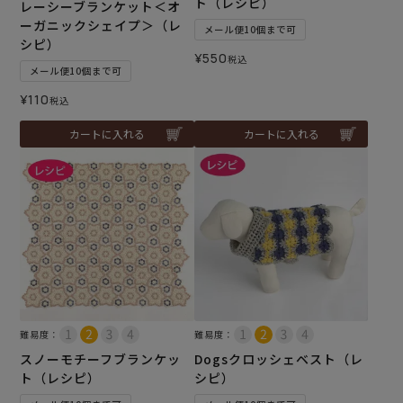
ト（レシピ）
レーシーブランケット＜オ
ーガニックシェイプ＞（レ
メール便10個まで可
シピ）
¥
550
税込
メール便10個まで可
¥
110
税込
カートに入れる
カートに入れる
難易度：
難易度：
スノーモチーフブランケッ
Dogsクロッシェベスト（レ
ト（レシピ）
シピ）