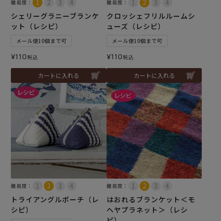
難易度：
難易度：
シェリーグラニーブランケ
クロッシェフリルルームシ
ット（レシピ）
ューズ（レシピ）
メール便10個まで可
メール便10個まで可
¥
110
¥
110
税込
税込
カートに入れる
カートに入れる
難易度：
難易度：
トライアングルポーチ（レ
はおれるブランケット＜モ
シピ）
ヘヤプラネット＞（レシ
ピ）