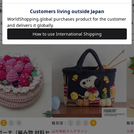
＜スヌーピーの夏＞
チ
（編み物 材料セット）
 材料セット）
物
¥
4,180
税込
¥
4
税込
×(在庫なし)
×(在庫なし)
難易度：
難
ポーチ（編み物 材料セ
山中真紀さんデザイン
入荷