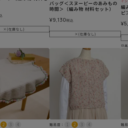
イン
バッグ＜スヌーピーのあみもの
編
時間＞（編み物 材料セット）
ピ
込
¥
9,130
税込
¥
5
×(在庫なし)
×(在庫なし)
再
難易度：
難