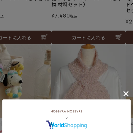
）
物 材料セット）
ド
セ
¥
7,480
税込
税込
¥
2
カートに入れる
カートに入れる
難易度：
難
デザイン
クロスマフラー＜さくら色＞
山中