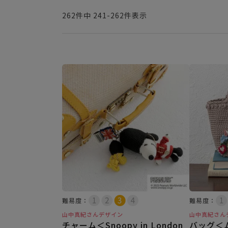
262
件中
241
-
262
件表示
難易度：
難易度：
山中真紀さんデザイン
山中真紀さん
チャーム＜Snoopy in London
バッグ＜