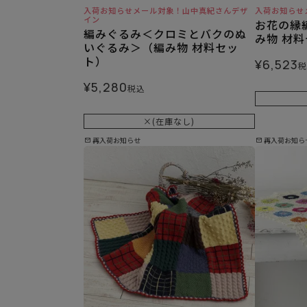
入荷お知らせメール対象！山中真紀さんデザ
入荷お知らせ
イン
お花の縁
編みぐるみ＜クロミとバクのぬ
み物 材
いぐるみ＞（編み物 材料セッ
ト）
¥
6,523
税
¥
5,280
税込
×(在庫なし)
再入荷お知らせ
再入荷お知ら