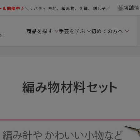
店舗情
ール開催中♪
＼リバティ 生地、編み物、刺繍、刺し子／
商品を探す
手芸を学ぶ
初めての方へ
料！
編み物材料セット