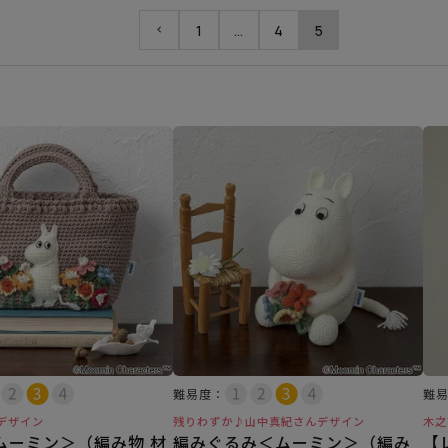
1
…
4
5
難易度：
難
デザイン
残りわずか♪山中真紀さんデザイン
木之
ムーミン＞（編み物 材
編みぐるみ＜ムーミン＞（編み
【