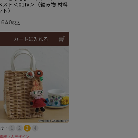
ベスト＜01IV＞（編み物 材料
ット）
,640
税込
カートに入れる
易度：
真紀さんデザイン