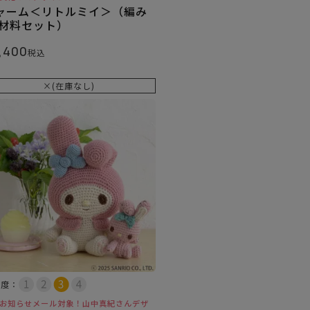
ャーム＜リトルミイ＞（編み
 材料セット）
,400
税込
×(在庫なし)
易度：
お知らせメール対象！山中真紀さんデザ