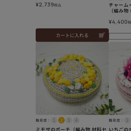
¥
2,739
チャーム
税込
（編み物
¥
4,400
カートに入れる
難易度：
難易度：
ミモザのポーチ（編み物 材料セ
いちごの