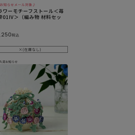
お知らせメール対象♪
ラワーモチーフストール＜苺
雫01IV＞（編み物 材料セッ
）
,250
税込
×(在庫なし)
入荷お知らせ