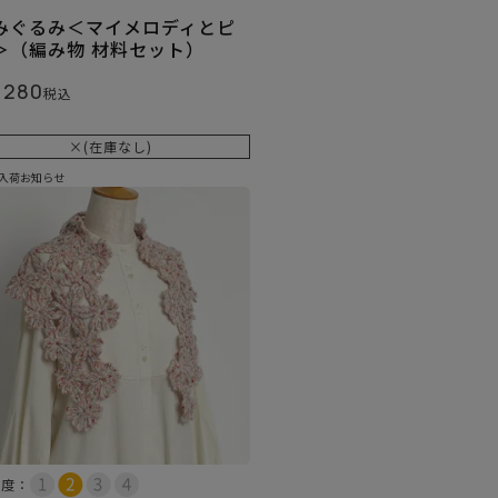
みぐるみ＜マイメロディとピ
＞（編み物 材料セット）
,280
税込
×(在庫なし)
入荷お知らせ
易度：