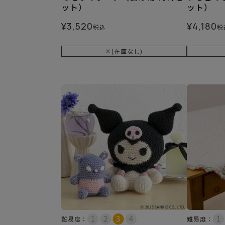
ット）
ット）
¥
3,520
¥
4,180
税込
税
×(在庫なし)
難易度：
難易度：