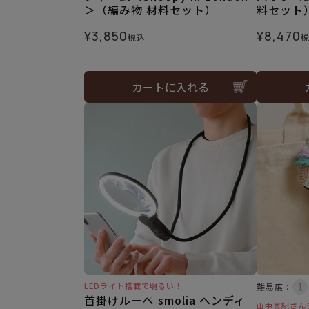
＞（編み物 材料セット）
料セット
¥
3,850
¥
8,470
税込
カートに入れる
LEDライト搭載で明るい！
難易度：
首掛けルーペ smolia ヘンディ
山中真紀さん