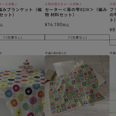
メール対象♪
入荷お知らせメール対象♪
入荷
編みブランケット（編
セーター＜苺の雫01IV＞（編み
フ
料セット）
物 材料セット）
の
ト
¥
14,190
込
税込
¥
8
×(在庫なし)
×(在庫なし)
せ
再入荷お知らせ
再