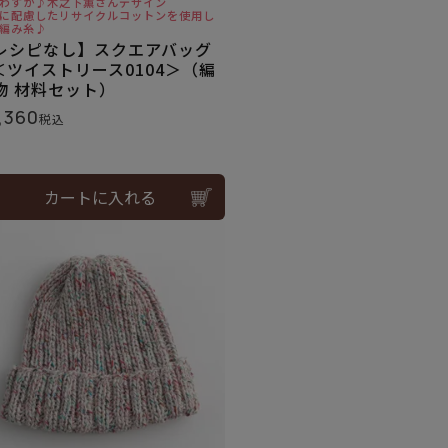
わずか♪木之下薫さんデザイン
に配慮したリサイクルコットンを使用し
編み糸♪
レシピなし】スクエアバッグ
＜ツイストリース0104＞（編
物 材料セット）
,360
税込
カートに入れる