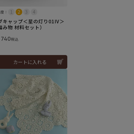
易度：
ブキャップ＜星の灯り01IV＞
編み物 材料セット）
,740
税込
カートに入れる