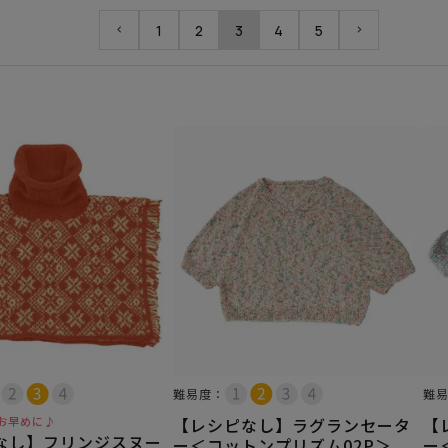
1
2
3
4
5
難易度：
難
お早めに♪
【レシピなし】ラグランセータ
【
なし】フリンジスヌー
ー＜コットンプリズム02P＞
ー