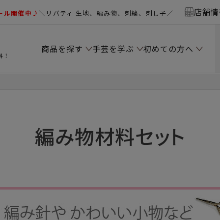
店舗情
ール開催中♪
＼リバティ 生地、編み物、刺繍、刺し子／
商品を探す
手芸を学ぶ
初めての方へ
料！
編み物材料セット