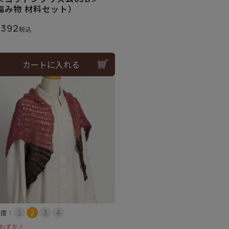
編み物 材料セット）
,392
税込
カートに入れる
易度：
わずか♪