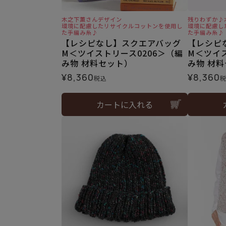
木之下薫さんデザイン
残りわずか♪
環境に配慮したリサイクルコットンを使用し
環境に配慮し
た手編み糸♪
た手編み糸♪
【レシピなし】スクエアバッグ
【レシピ
M＜ツイストリース0206＞（編
M＜ツイス
み物 材料セット）
み物 材
¥
8,360
¥
8,360
税込
カートに入れる