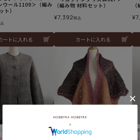
ウール1109＞（編み
（編み物 材料セット）
（
セット）
¥
7,392
¥
7
税込
税込
カートに入れる
カートに入れる
残りわずか！お早めに♪
難
【レシピなし】かろやかカーデ
お早めに♪
残り