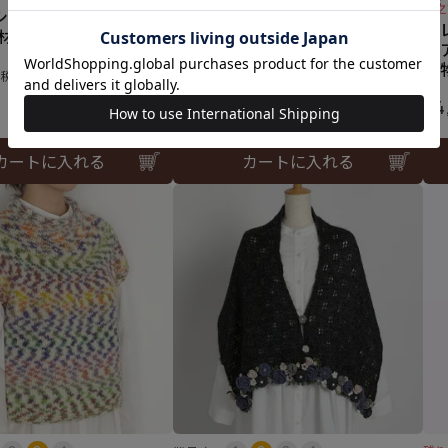
ィガン＜アルパカフロート04P
木之
ションカーディガン
＞（編み物 材料セット）
【
 材料セット）
＜
¥
9,900
税込
み
0
税込
¥
4
カートに入れる
カートに入れる