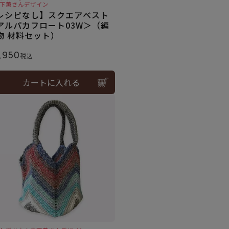
下薫さんデザイン
レシピなし】スクエアベスト
アルパカフロート03W＞（編
物 材料セット）
,950
税込
カートに入れる