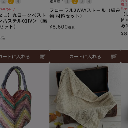
残り
難易度：
環境
た手
お早めに♪
フローラル2WAYストール（編み
【
なし】丸ヨークベスト
物 材料セット）
M
パステル01IV＞（編
み
料セット）
¥
8,800
税込
¥
8
税込
カートに入れる
カートに入れる