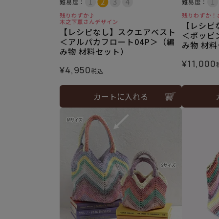
難易度：
難易度：
残りわずか♪
残りわずか！
木之下薫さんデザイン
【レシピ
【レシピなし】スクエアベスト
＜ポッピン
＜アルパカフロート04P＞（編
み物 材
み物 材料セット）
¥
11,000
¥
4,950
税込
カートに入れる