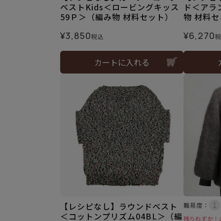
ベストKids＜ロービングキッス
ド＜アラン
59Ｐ＞（編み物 材料セット）
物 材料
¥
3,850
¥
6,270
税込
カートに入れる
【レシピなし】ラウンドベスト
難易度：
＜コットンプリズム04BL＞（編
残りわずか！