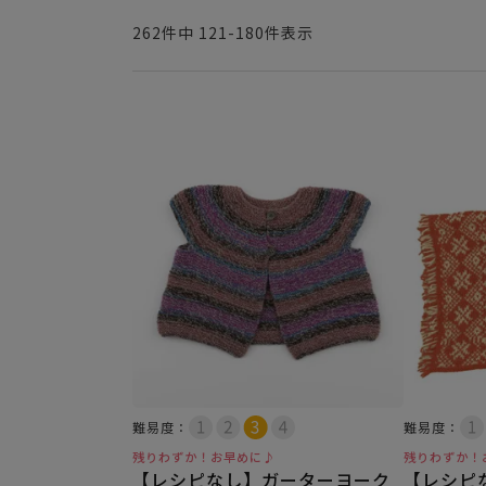
262
件中
121
-
180
件表示
難易度：
難易度：
残りわずか！お早めに♪
残りわずか！
【レシピなし】ガーターヨーク
【レシピ