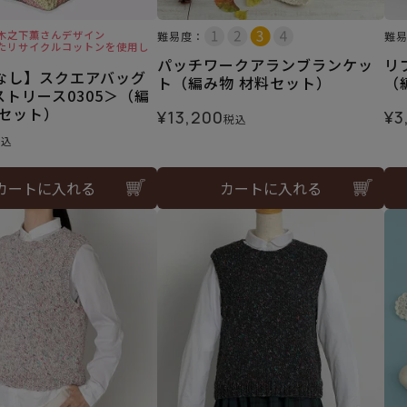
木之下薫さんデザイン
難易度：
難
たリサイクルコットンを使用し
パッチワークアランブランケッ
リ
なし】スクエアバッグ
ト（編み物 材料セット）
（
トリース0305＞（編
料セット）
¥
13,200
¥
3
税込
税込
カートに入れる
カートに入れる