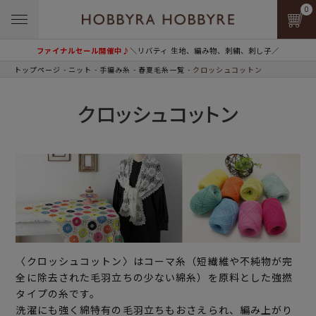
0
ファイナルセール開催中♪
＼リバティ 生地、編み物、刺繍、刺し子／
トップページ
ニット
手編み糸
春夏毛糸一覧
クロッシュコットン
クロッシュコットン
〈クロッシュコットン〉はコーマ糸（短繊維や不純物が完
全に除去された毛羽立ちの少ない綿糸）を原料とした強撚
タイプの糸です。
洗濯にも強く綿特有の毛羽立ちもおさえられ、編み上がり