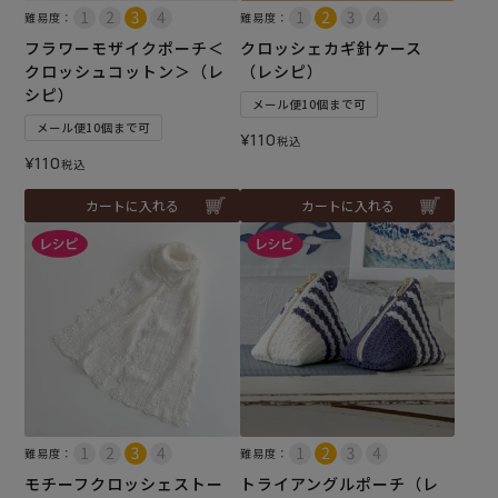
難易度：
難易度：
フラワーモザイクポーチ＜
クロッシェカギ針ケース
クロッシュコットン＞（レ
（レシピ）
シピ）
メール便10個まで可
メール便10個まで可
¥
110
税込
¥
110
税込
カートに入れる
カートに入れる
難易度：
難易度：
モチーフクロッシェストー
トライアングルポーチ（レ