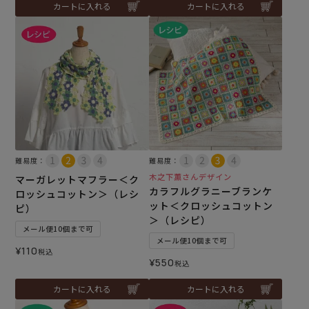
カートに入れる
カートに入れる
難易度：
難易度：
木之下薫さんデザイン
マーガレットマフラー＜ク
カラフルグラニーブランケ
ロッシュコットン＞（レシ
ット＜クロッシュコットン
ピ）
＞（レシピ）
メール便10個まで可
メール便10個まで可
¥
110
税込
¥
550
税込
カートに入れる
カートに入れる