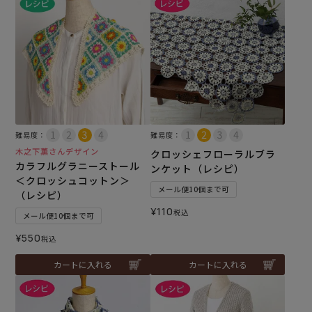
難易度：
難易度：
木之下薫さんデザイン
クロッシェフローラルブラ
カラフルグラニーストール
ンケット（レシピ）
＜クロッシュコットン＞
メール便10個まで可
（レシピ）
¥
110
税込
メール便10個まで可
¥
550
税込
カートに入れる
カートに入れる