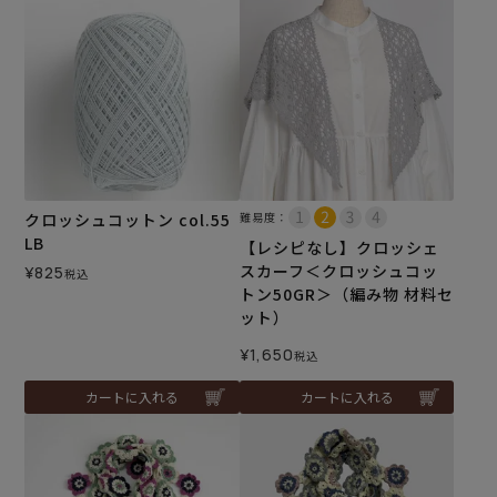
クロッシュコットン col.55
難易度：
LB
【レシピなし】クロッシェ
スカーフ＜クロッシュコッ
¥
825
税込
トン50GR＞（編み物 材料セ
ット）
¥
1,650
税込
カートに入れる
カートに入れる