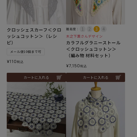
クロッシェスカーフ＜クロ
難易度：
ッシュコットン＞（レシ
木之下薫さんデザイン
ピ）
カラフルグラニーストール
＜クロッシュコットン＞
メール便10個まで可
（編み物 材料セット）
¥
110
税込
¥
7,150
税込
カートに入れる
カートに入れる