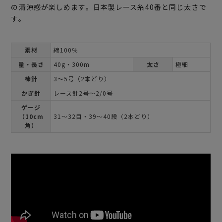
の清涼感が楽しめます。日本製レース糸40番と同じ太さで
す。
素材
綿100％
量・長さ
40g・300m
太さ
極細
棒針
3～5号（2本どり）
かぎ針
レース針2号～2/0号
ゲージ
（10cm
31～32目・39～40段（2本どり）
角）