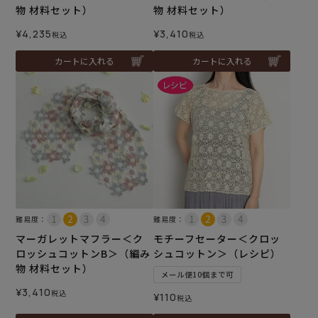
物 材料セット）
物 材料セット）
¥
4,235
¥
3,410
税込
税込
カートに入れる
カートに入れる
難易度：
難易度：
マーガレットマフラー＜ク
モチーフセーター＜クロッ
ロッシュコットンB＞（編み
シュコットン＞（レシピ）
物 材料セット）
メール便10個まで可
¥
3,410
税込
¥
110
税込