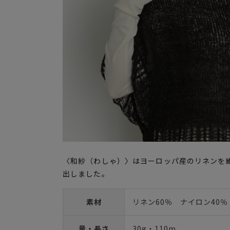
〈和紗（わしゃ）〉はヨーロッパ産のリネンを
出しました。
素材
リネン60％ ナイロン40％
量・長さ
30g・110m