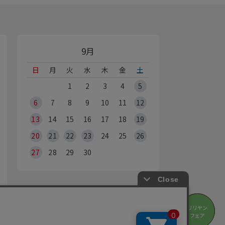
9月
日
月
火
水
木
金
土
1
2
3
4
5
6
7
8
9
10
11
12
13
14
15
16
17
18
19
20
21
22
23
24
25
26
27
28
29
30
オンラインショップ休業日
リリヤン
リリヤン
※Webからのご注文は、24時間承っております
フェア
フェア
の営業時間・休業日は
店舗情報
をご覧ください