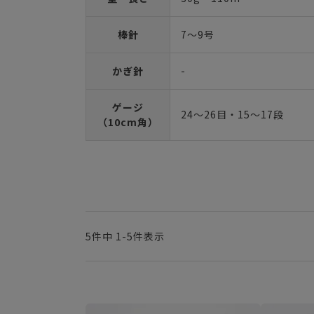
棒針
7～9号
かぎ針
-
ゲージ
24～26目・15～17段
（10cm角）
5
件中
1
-
5
件表示