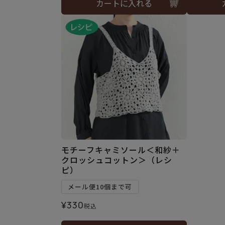
カートに入れる
モチーフキャミソール＜和紗＋
クロッシュコットン＞（レシ
ピ）
メール便10個まで可
¥
330
税込