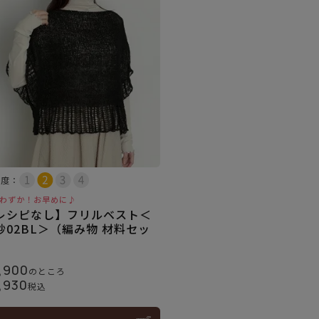
易度：
わずか！お早めに♪
レシピなし】フリルベスト＜
紗02BL＞（編み物 材料セッ
）
,900
のところ
,930
税込