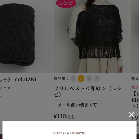
） col.02BL
難易度：
難
フリルベスト＜和紗＞（レシ
残り
ところ
【
ピ）
込
和
メール便10個まで可
ト
¥
110
税込
¥
9
¥
6