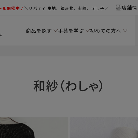
店舗情
ール開催中♪
＼リバティ 生地、編み物、刺繍、刺し子／
商品を探す
手芸を学ぶ
初めての方へ
料！
和紗（わしゃ）