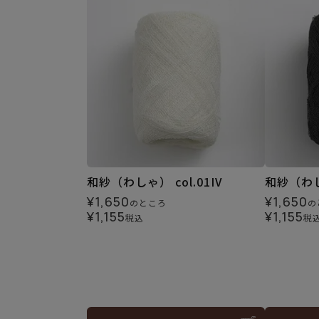
和紗（わしゃ） col.01IV
和紗（わしゃ
¥
1,650
¥
1,650
のところ
の
¥
1,155
¥
1,155
税込
税