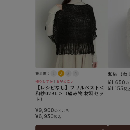
和紗（わしゃ
難易度：
¥
1,650
残りわずか！お早めに♪
の
【レシピなし】フリルベスト＜
¥
1,155
税
和紗02BL＞（編み物 材料セッ
ト）
¥
9,900
のところ
¥
6,930
税込