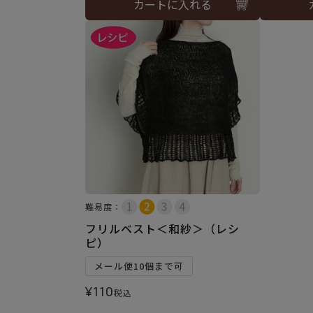
カートに入れる
難易度：
フリルベスト＜和紗＞（レシ
ピ）
メール便10個まで可
¥
110
税込