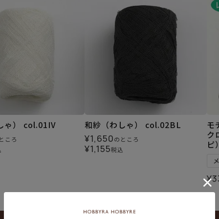
） col.01IV
和紗（わしゃ） col.02BL
モ
ク
¥
1,650
ところ
のところ
ピ
¥
1,155
込
税込
¥
3