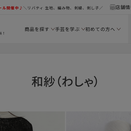
店舗情
ール開催中♪
＼リバティ 生地、編み物、刺繍、刺し子／
商品を探す
手芸を学ぶ
初めての方へ
料！
和紗（わしゃ）