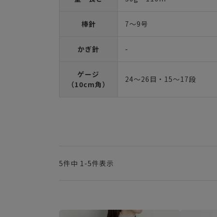
棒針
7～9号
かぎ針
-
ゲージ
24～26目・15～17段
（10cm角）
5
件中
1
-
5
件表示