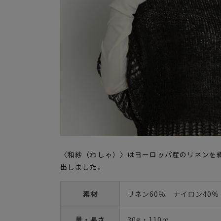
〈和紗（わしゃ）〉はヨーロッパ産のリネンを
出しました。
素材
リネン60％ ナイロン40％
量・長さ
30g・110m