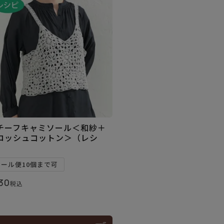
チーフキャミソール＜和紗＋
ロッシュコットン＞（レシ
）
メール便10個まで可
30
税込