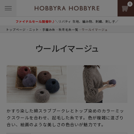
0
ファイナルセール開催中♪
＼リバティ 生地、編み物、刺繍、刺し子／
トップページ
ニット
手編み糸
秋冬毛糸一覧
ウールイマージュ
ウールイマージュ
かすり染した綿スラブブークレとトップ染めのカラーミッ
クスウールを合わせ、起毛した糸です。色が複雑に混ざり
合い、絵画のような美しさの色合いが魅力です。