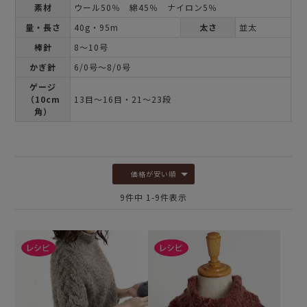
素材
ウール50％ 綿45％ ナイロン5％
量・長さ
40g・95m
太さ
並太
棒針
8～10号
かぎ針
6/0号～8/0号
ゲージ
（10cm
13目～16目・21～23段
角）
価格が安い順
9
件中
1
-
9
件表示