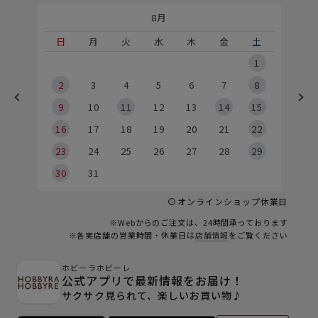
8月
土
日
月
火
水
木
金
土
5
1
2
2
3
4
5
6
7
8
9
9
10
11
12
13
14
15
6
16
17
18
19
20
21
22
23
24
25
26
27
28
29
30
31
オンラインショップ休業日
※Webからのご注文は、24時間承っております
※各実店舗の営業時間・休業日は
店舗情報
をご覧ください
ホビーラホビーレ
公式アプリで最新情報をお届け！
サクサク見られて、楽しいお買い物♪