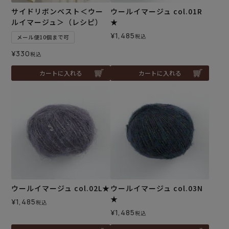
サイドリボンベスト＜ウー
ウールイマージュ col.01R
ルイマージュ＞（レシピ）
★
¥
1,485
税込
メール便10個まで可
¥
330
税込
カートに入れる
カートに入れる
ウールイマージュ col.02L★
ウールイマージュ col.03N
★
¥
1,485
税込
¥
1,485
税込