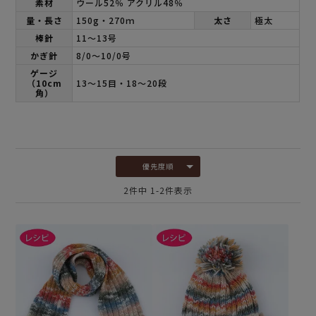
素材
ウール52％ アクリル48％
量・長さ
150g・270ｍ
太さ
極太
棒針
11～13号
かぎ針
8/0～10/0号
ゲージ
（10cm
13～15目・18～20段
角）
優先度順
2
件中
1
-
2
件表示