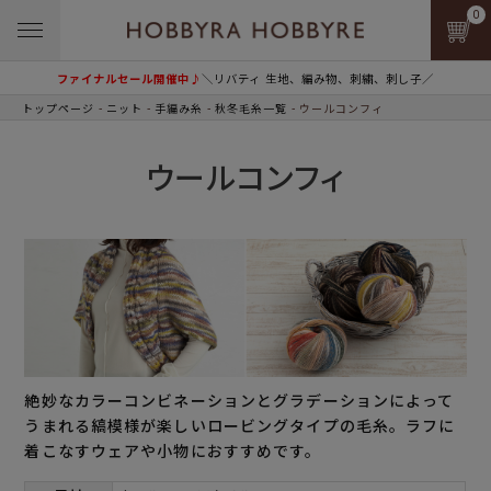
0
ファイナルセール開催中♪
＼リバティ 生地、編み物、刺繍、刺し子／
トップページ
ニット
手編み糸
秋冬毛糸一覧
ウールコンフィ
ウールコンフィ
絶妙なカラーコンビネーションとグラデーションによって
うまれる縞模様が楽しいロービングタイプの毛糸。ラフに
着こなすウェアや小物におすすめです。