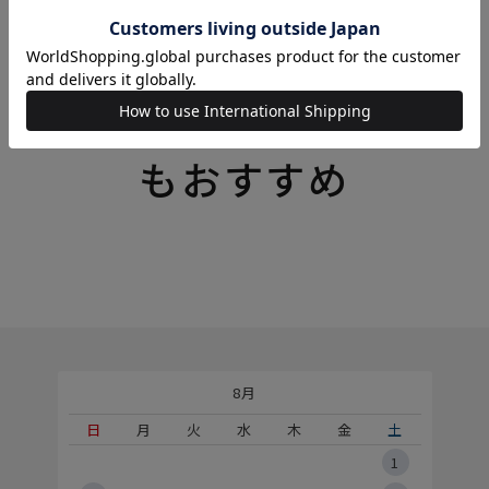
こちらのキーワード
もおすすめ
8月
土
日
月
火
水
木
金
土
5
1