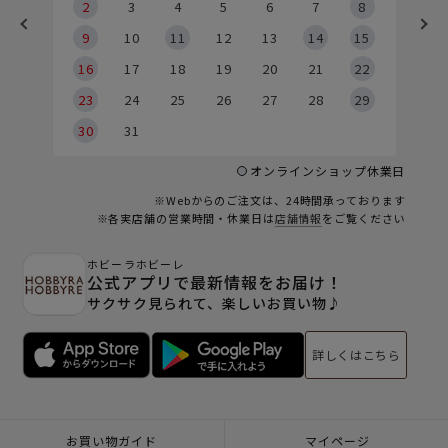
2
2
3
4
5
6
7
8
9
9
10
11
12
13
14
15
6
16
17
18
19
20
21
22
23
24
25
26
27
28
29
30
31
オンラインショップ休業日
※Webからのご注文は、24時間承っております
※各実店舗の営業時間・休業日は
店舗情報
をご覧ください
ホビーラホビーレ
公式アプリで最新情報をお届け！
サクサク見られて、楽しいお買い物♪
詳しくはこちら
お買い物ガイド
マイページ