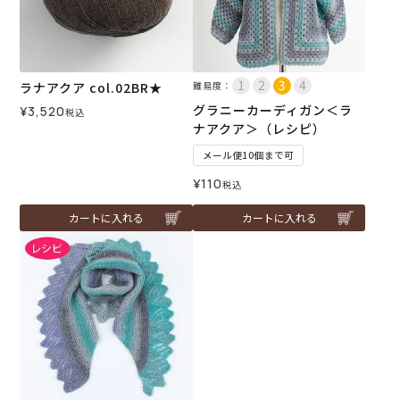
ラナアクア col.02BR★
難易度：
グラニーカーディガン＜ラ
¥
3,520
税込
ナアクア＞（レシピ）
メール便10個まで可
¥
110
税込
カートに入れる
カートに入れる