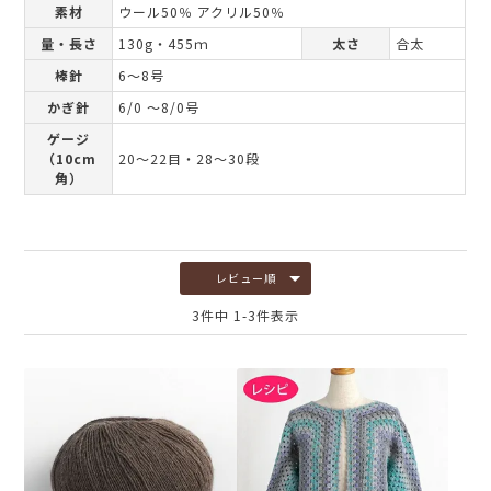
素材
ウール50％ アクリル50％
量・長さ
130g・455ｍ
太さ
合太
棒針
6～8号
かぎ針
6/0 ～8/0号
ゲージ
（10cm
20～22目・28～30段
角）
レビュー順
3
件中
1
-
3
件表示