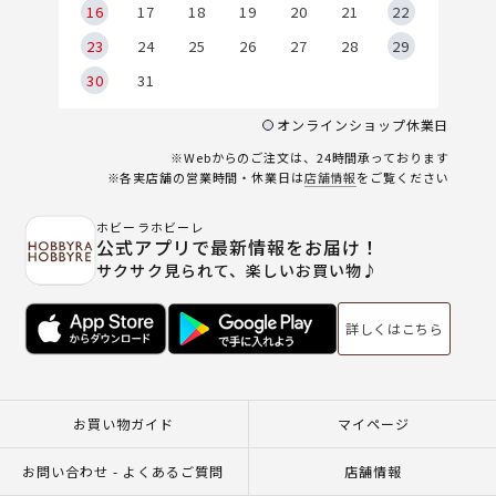
6
16
17
18
19
20
21
22
23
24
25
26
27
28
29
30
31
オンラインショップ休業日
※Webからのご注文は、24時間承っております
※各実店舗の営業時間・休業日は
店舗情報
をご覧ください
ホビーラホビーレ
公式アプリで最新情報をお届け！
サクサク見られて、楽しいお買い物♪
詳しくはこちら
お買い物ガイド
マイページ
お問い合わせ - よくあるご質問
店舗情報