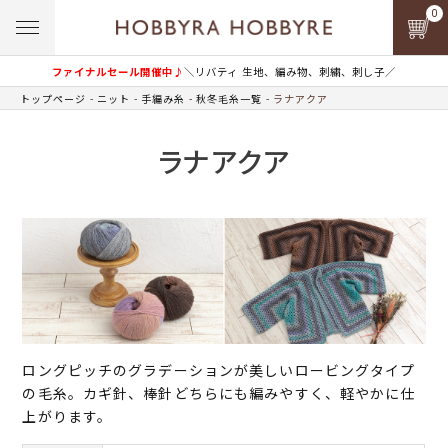
0
ファイナルセール開催中♪
＼リバティ 生地、編み物、刺繍、刺し子／
トップページ
ニット
手編み糸
秋冬毛糸一覧
ラナアクア
ラナアクア
ロングピッチのグラデーションが美しいロービングタイプ
の毛糸。カギ針、棒針どちらにも編みやすく、軽やかに仕
上がります。