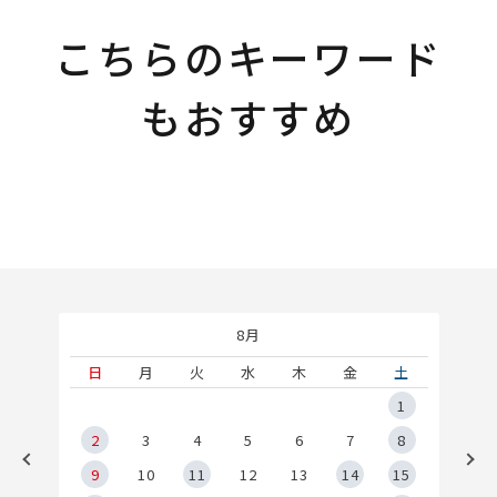
こちらのキーワード
もおすすめ
8月
土
日
月
火
水
木
金
土
5
1
2
2
3
4
5
6
7
8
9
9
10
11
12
13
14
15