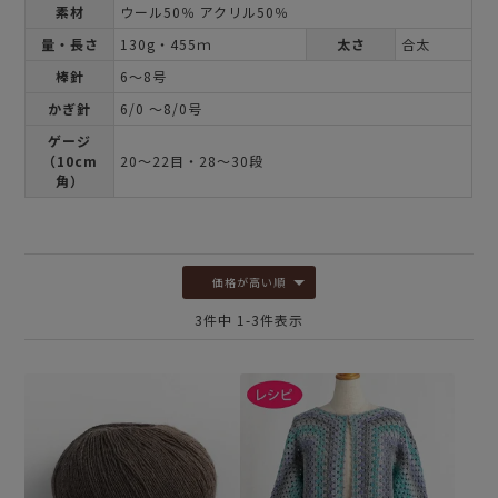
素材
ウール50％ アクリル50％
量・長さ
130g・455ｍ
太さ
合太
棒針
6～8号
かぎ針
6/0 ～8/0号
ゲージ
（10cm
20～22目・28～30段
角）
価格が高い順
3
件中
1
-
3
件表示