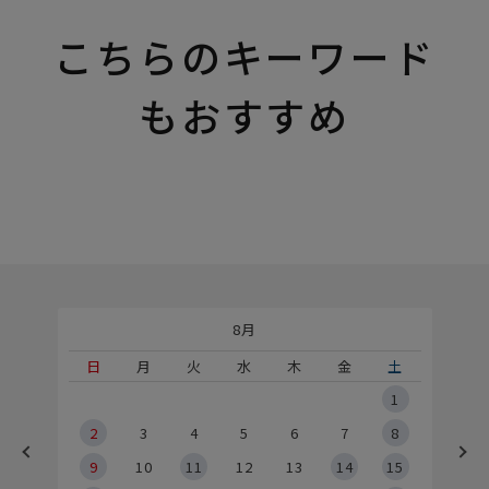
こちらのキーワード
もおすすめ
8月
土
日
月
火
水
木
金
土
5
1
2
2
3
4
5
6
7
8
9
9
10
11
12
13
14
15