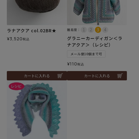
ラナアクア col.02BR★
難易度：
グラニーカーディガン＜ラ
¥
3,520
税込
ナアクア＞（レシピ）
メール便10個まで可
¥
110
税込
カートに入れる
カートに入れる