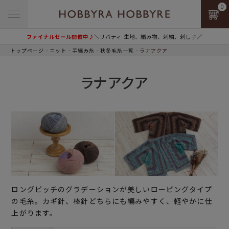
0
ファイナルセール開催中♪
＼リバティ 生地、編み物、刺繍、刺し子／
トップページ
ニット
手編み糸
秋冬毛糸一覧
ラナアクア
ラナアクア
ロングピッチのグラデーションが美しいロービングタイプ
の毛糸。カギ針、棒針どちらにも編みやすく、軽やかに仕
上がります。