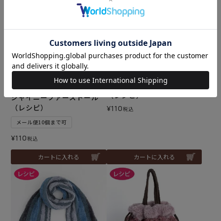
難易度：
シャイニーファーバッグ
（レシピ）
シャイニーファーストール
（レシピ）
¥
110
税込
メール便10個まで可
¥
110
税込
カートに入れる
カートに入れる