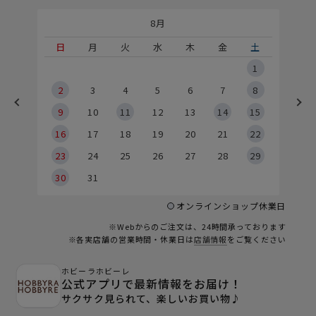
8月
土
日
月
火
水
木
金
土
5
1
2
2
3
4
5
6
7
8
9
9
10
11
12
13
14
15
6
16
17
18
19
20
21
22
23
24
25
26
27
28
29
30
31
オンラインショップ休業日
※Webからのご注文は、24時間承っております
※各実店舗の営業時間・休業日は
店舗情報
をご覧ください
ホビーラホビーレ
公式アプリで最新情報をお届け！
サクサク見られて、楽しいお買い物♪