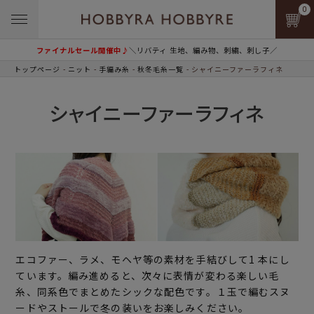
0
ファイナルセール開催中♪
＼リバティ 生地、編み物、刺繍、刺し子／
トップページ
ニット
手編み糸
秋冬毛糸一覧
シャイニーファーラフィネ
シャイニーファーラフィネ
エコファー、ラメ、モヘヤ等の素材を手結びして1 本にし
ています。編み進めると、次々に表情が変わる楽しい毛
糸、同系色でまとめたシックな配色です。１玉で編むスヌ
ードやストールで冬の装いをお楽しみください。