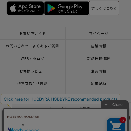
詳しくはこちら
お買い物ガイド
マイページ
お問い合わせ - よくあるご質問
店舗情報
WEBカタログ
雑誌掲載情報
お客様レビュー
企業情報
特定商取引法表記
利用規約
個人情報ポリシー
一緒に働こう♪求人情報
おトクな情報♪メルマガ登録
リリヤン
リリヤン
フェア
フェア