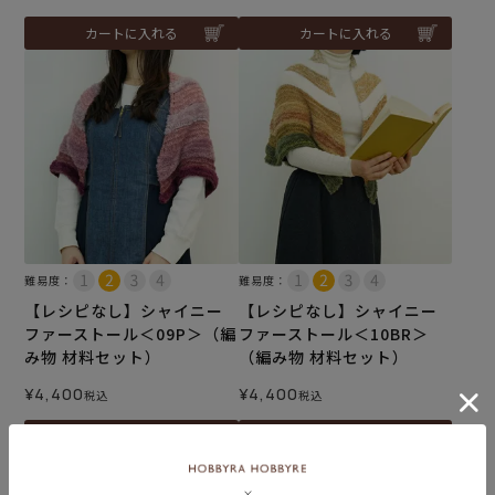
カートに入れる
カートに入れる
難易度：
難易度：
【レシピなし】シャイニー
【レシピなし】シャイニー
ファーストール＜09P＞（編
ファーストール＜10BR＞
み物 材料セット）
（編み物 材料セット）
¥
4,400
¥
4,400
税込
税込
カートに入れる
カートに入れる