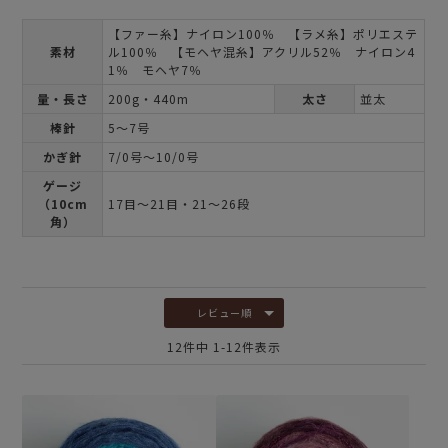
【ファー糸】ナイロン100％ 【ラメ糸】ポリエステ
素材
ル100％ 【モヘヤ混糸】アクリル52％ ナイロン4
1％ モヘヤ7％
量・長さ
200g・440m
太さ
並太
棒針
5～7号
かぎ針
7/0号～10/0号
ゲージ
（10cm
17目～21目・21～26段
角）
レビュー順
12
件中
1
-
12
件表示