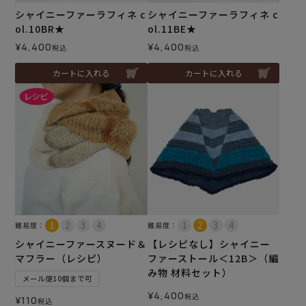
シャイニーファーラフィネ c
シャイニーファーラフィネ c
ol.10BR★
ol.11BE★
¥
4,400
¥
4,400
税込
税込
カートに入れる
カートに入れる
難易度：
難易度：
シャイニーファースヌード＆
【レシピなし】シャイニー
マフラー（レシピ）
ファーストール＜12B＞（編
み物 材料セット）
メール便10個まで可
¥
4,400
税込
¥
110
税込