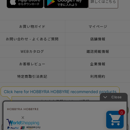
詳しくはこちら
お買い物ガイド
マイページ
お問い合わせ - よくあるご質問
店舗情報
WEBカタログ
雑誌掲載情報
お客様レビュー
企業情報
特定商取引法表記
利用規約
個人情報ポリシー
一緒に働こう♪求人情報
おトクな情報♪メルマガ登録
リリヤン
リリヤン
フェア
フェア
© 2026 HOBBYRA HOBBYRE CORPORATION ALL Rights Reserved