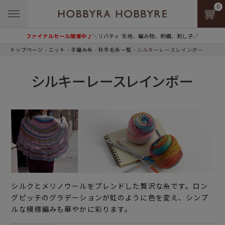
0
ファイナルセール開催中♪
＼リバティ 生地、編み物、刺繍、刺し子／
トップページ
ニット
手編み糸
秋冬毛糸一覧
シルキーレースレインボー
シルキーレースレインボー
シルクとメリノウールをブレンドした贅沢な糸です。ロン
グピッチのグラデーションが虹のように色を変え、シンプ
ルな模様編みも華やかに彩ります。