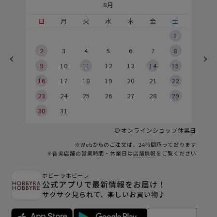
8月
土
日
月
火
水
木
金
土
5
1
2
2
3
4
5
6
7
8
9
9
10
11
12
13
14
15
6
16
17
18
19
20
21
22
23
24
25
26
27
28
29
30
31
オンラインショップ休業日
※Webからのご注文は、24時間承っております
※各実店舗の営業時間・休業日は
店舗情報
をご覧ください
ホビーラホビーレ
公式アプリで最新情報をお届け！
サクサク見られて、楽しいお買い物♪