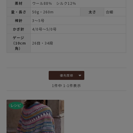
素材
ウール88％ シルク12％
量・長さ
50g・260m
太さ
合細
棒針
3～5号
かぎ針
4/0号～5/0号
ゲージ
（10cm
26目・34段
角）
優先度順
1
件中
1
-
1
件表示