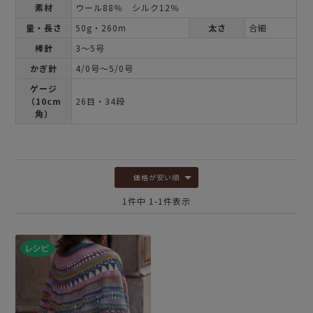
素材
ウール88％ シルク12％
量・長さ
50g・260m
太さ
合細
棒針
3～5号
かぎ針
4/0号～5/0号
ゲージ
（10cm
26目・34段
角）
価格が安い順
1
件中
1
-
1
件表示