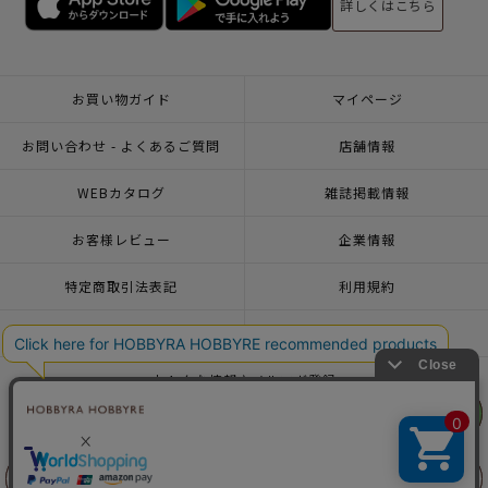
詳しくはこちら
お買い物ガイド
マイページ
お問い合わせ - よくあるご質問
店舗情報
WEBカタログ
雑誌掲載情報
お客様レビュー
企業情報
特定商取引法表記
利用規約
個人情報ポリシー
一緒に働こう♪求人情報
おトクな情報♪メルマガ登録
リリヤン
リリヤン
フェア
フェア
© 2026 HOBBYRA HOBBYRE CORPORATION ALL Rights Reserved