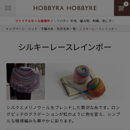
0
ファイナルセール開催中♪
＼リバティ 生地、編み物、刺繍、刺し子／
トップページ
ニット
手編み糸
秋冬毛糸一覧
シルキーレースレインボー
シルキーレースレインボー
シルクとメリノウールをブレンドした贅沢な糸です。ロン
グピッチのグラデーションが虹のように色を変え、シンプ
ルな模様編みも華やかに彩ります。