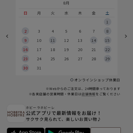
8月
土
日
月
火
水
木
金
土
5
1
2
2
3
4
5
6
7
8
9
9
10
11
12
13
14
15
6
16
17
18
19
20
21
22
23
24
25
26
27
28
29
30
31
オンラインショップ休業日
※Webからのご注文は、24時間承っております
※各実店舗の営業時間・休業日は
店舗情報
をご覧ください
ホビーラホビーレ
公式アプリで最新情報をお届け！
サクサク見られて、楽しいお買い物♪