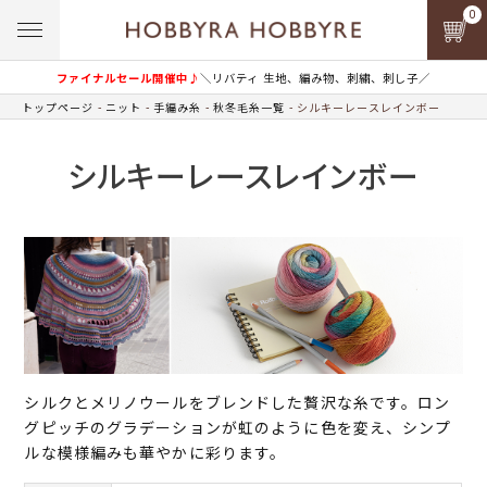
0
ファイナルセール開催中♪
＼リバティ 生地、編み物、刺繍、刺し子／
トップページ
ニット
手編み糸
秋冬毛糸一覧
シルキーレースレインボー
シルキーレースレインボー
シルクとメリノウールをブレンドした贅沢な糸です。ロン
グピッチのグラデーションが虹のように色を変え、シンプ
ルな模様編みも華やかに彩ります。