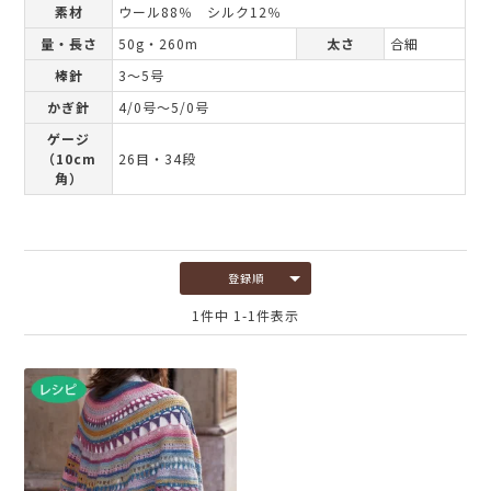
素材
ウール88％ シルク12％
量・長さ
50g・260m
太さ
合細
棒針
3～5号
かぎ針
4/0号～5/0号
ゲージ
（10cm
26目・34段
角）
登録順
1
件中
1
-
1
件表示