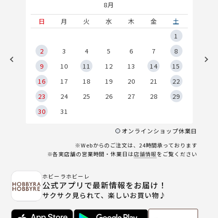
8月
土
日
月
火
水
木
金
土
5
1
2
2
3
4
5
6
7
8
9
9
10
11
12
13
14
15
6
16
17
18
19
20
21
22
23
24
25
26
27
28
29
30
31
オンラインショップ休業日
※Webからのご注文は、24時間承っております
※各実店舗の営業時間・休業日は
店舗情報
をご覧ください
ホビーラホビーレ
公式アプリで最新情報をお届け！
サクサク見られて、楽しいお買い物♪