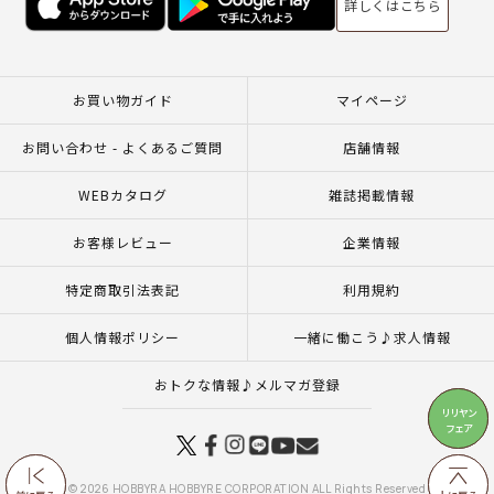
詳しくはこちら
お買い物ガイド
マイページ
お問い合わせ - よくあるご質問
店舗情報
WEBカタログ
雑誌掲載情報
お客様レビュー
企業情報
特定商取引法表記
利用規約
個人情報ポリシー
一緒に働こう♪求人情報
おトクな情報♪メルマガ登録
リリヤン
リリヤン
フェア
フェア
© 2026 HOBBYRA HOBBYRE CORPORATION ALL Rights Reserved