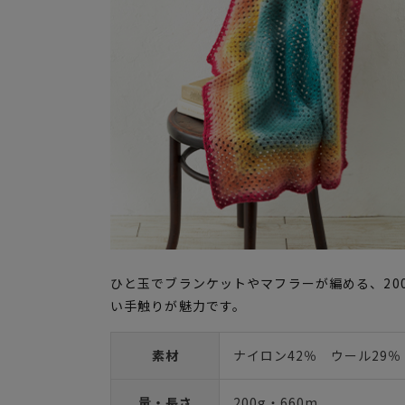
ひと玉でブランケットやマフラーが編める、20
い手触りが魅力です。
素材
ナイロン42％ ウール29％
量・長さ
200g・660m