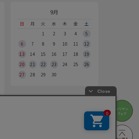
9月
日
月
火
水
木
金
土
1
2
3
4
5
6
7
8
9
10
11
12
13
14
15
16
17
18
19
20
21
22
23
24
25
26
27
28
29
30
オンラインショップ休業日
リリヤン
リリヤン
※Webからのご注文は、24時間承っております
フェア
フェア
の営業時間・休業日は
店舗情報
をご覧ください
BBYRA HOBBYRE CORPORATION ALL Rights Reserved
上に戻る
上に戻る