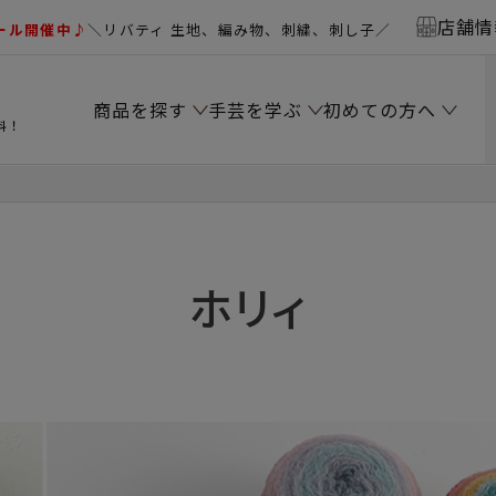
店舗情
ール開催中♪
＼リバティ 生地、編み物、刺繍、刺し子／
商品を探す
手芸を学ぶ
初めての方へ
料！
ホリィ