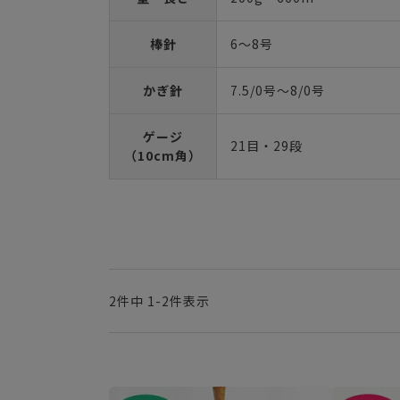
棒針
6～8号
かぎ針
7.5/0号～8/0号
ゲージ
21目・29段
（10cm角）
2
件中
1
-
2
件表示