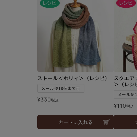
ストール＜ホリィ＞（レシピ）
スクエア
＞（レシ
メール便10個まで可
メール便
¥
330
税込
¥
110
税込
カートに入れる