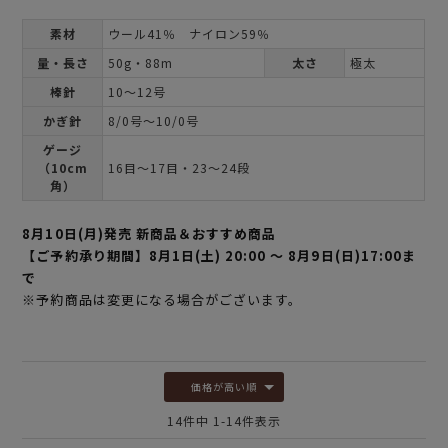
素材
ウール41％ ナイロン59％
量・長さ
50g・88m
太さ
極太
棒針
10～12号
かぎ針
8/0号～10/0号
ゲージ
（10cm
16目～17目・23～24段
角）
8月10日(月)発売 新商品＆おすすめ商品
【ご予約承り期間】8月1日(土) 20:00 ～ 8月9日(日)17:00ま
で
※予約商品は変更になる場合がございます。
価格が高い順
14
件中
1
-
14
件表示