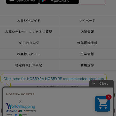
お買い物ガイド
マイページ
お問い合わせ - よくあるご質問
店舗情報
WEBカタログ
雑誌掲載情報
お客様レビュー
企業情報
特定商取引法表記
利用規約
個人情報ポリシー
一緒に働こう♪求人情報
おトクな情報♪メルマガ登録
リリヤン
リリヤン
フェア
フェア
© 2026 HOBBYRA HOBBYRE CORPORATION ALL Rights Reserved
前に戻る
前に戻る
上に戻る
上に戻る