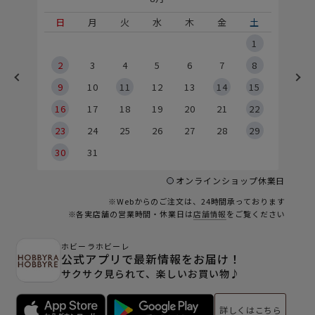
土
日
月
火
水
木
金
土
5
1
2
2
3
4
5
6
7
8
9
9
10
11
12
13
14
15
6
16
17
18
19
20
21
22
23
24
25
26
27
28
29
30
31
オンラインショップ休業日
※Webからのご注文は、24時間承っております
※各実店舗の営業時間・休業日は
店舗情報
をご覧ください
ホビーラホビーレ
公式アプリで最新情報をお届け！
サクサク見られて、楽しいお買い物♪
詳しくはこちら