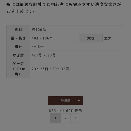
糸には最適な肌触りと初心者にも編みやすい適度な太さが
おすすめです。
素材
綿100％
量・長さ
40g・106m
太さ
並太
棒針
4～6号
かぎ針
4/0号～6/0号
ゲージ
（10cm
23～25目・30～32段
角）
登録順
62
件中
1
-
60
件表示
1
2