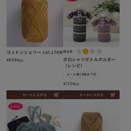
コットンシェリー col.17OR
難易度：
ポロシャツボトルホルダー
¥
858
税込
（レシピ）
メール便10個まで可
¥
110
税込
カートに入れる
カートに入れる