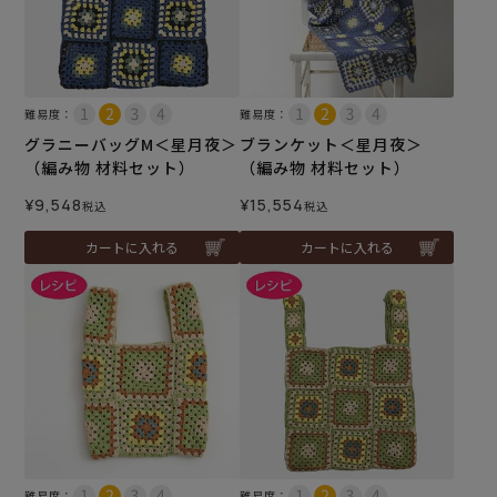
難易度：
難易度：
グラニーバッグM＜星月夜＞
ブランケット＜星月夜＞
（編み物 材料セット）
（編み物 材料セット）
¥
9,548
¥
15,554
税込
税込
カートに入れる
カートに入れる
難易度：
難易度：