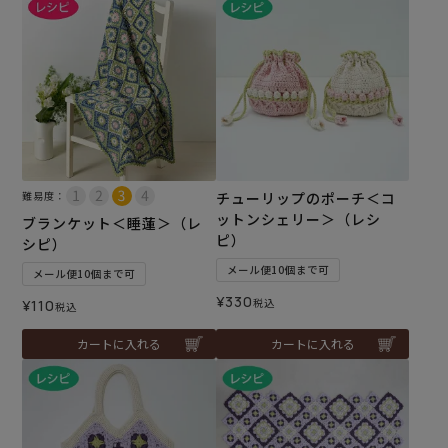
難易度：
チューリップのポーチ＜コ
ットンシェリー＞（レシ
ブランケット＜睡蓮＞（レ
ピ）
シピ）
メール便10個まで可
メール便10個まで可
¥
330
税込
¥
110
税込
カートに入れる
カートに入れる