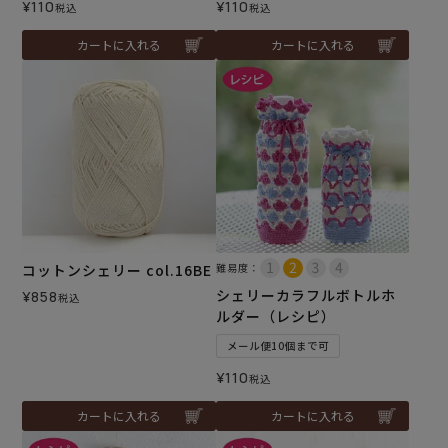
¥
110
¥
110
税込
税込
カートに入れる
カートに入れる
コットンシェリー col.16BE
難易度：
シェリーカラフルボトルホ
¥
858
税込
ルダー（レシピ）
メール便10個まで可
¥
110
税込
カートに入れる
カートに入れる