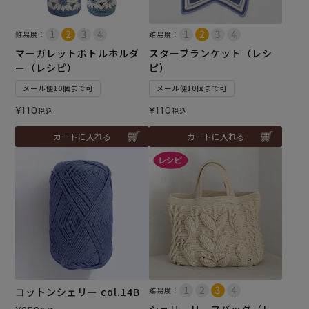
難易度：
難易度：
マーガレットボトルホルダ
スターブランケット（レシ
ー（レシピ）
ピ）
メール便10個まで可
メール便10個まで可
¥
110
¥
110
税込
税込
カートに入れる
カートに入れる
コットンシェリー col.14B
難易度：