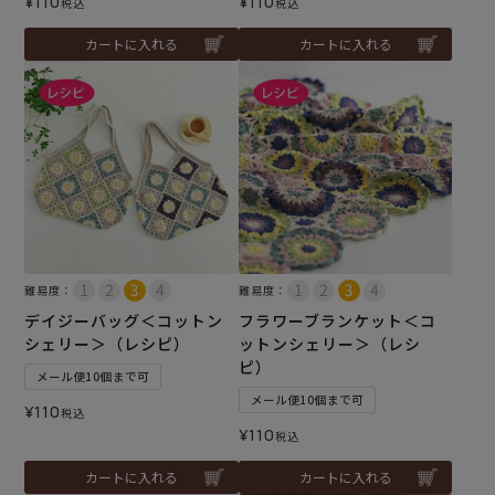
¥
110
¥
110
税込
税込
カートに入れる
カートに入れる
難易度：
難易度：
デイジーバッグ＜コットン
フラワーブランケット＜コ
シェリー＞（レシピ）
ットンシェリー＞（レシ
ピ）
メール便10個まで可
メール便10個まで可
¥
110
税込
¥
110
税込
カートに入れる
カートに入れる