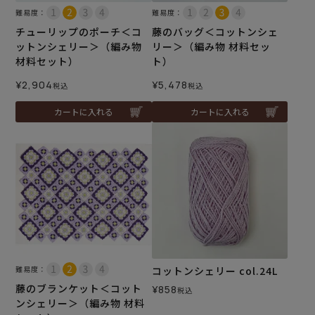
難易度：
難易度：
チューリップのポーチ＜コ
藤のバッグ＜コットンシェ
ットンシェリー＞（編み物
リー＞（編み物 材料セッ
材料セット）
ト）
¥
2,904
¥
5,478
税込
税込
カートに入れる
カートに入れる
難易度：
コットンシェリー col.24L
藤のブランケット＜コット
¥
858
税込
ンシェリー＞（編み物 材料