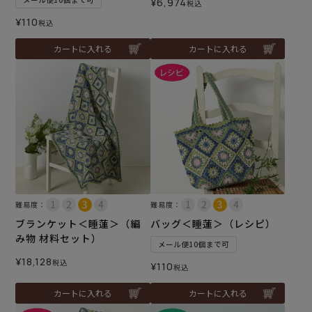
¥
6,974
税込
¥
110
税込
カートに入れる
カートに入れる
難易度：
難易度：
ブランケット＜睡蓮＞（編
バッグ＜睡蓮＞（レシピ）
み物 材料セット）
メール便10個まで可
¥
18,128
税込
¥
110
税込
カートに入れる
カートに入れる