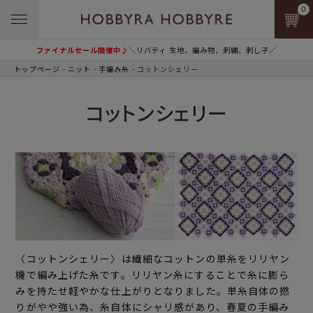
0
ファイナルセール開催中♪
＼リバティ 生地、編み物、刺繍、刺し子／
トップページ
ニット
手編み糸
コットンシェリー
コットンシェリー
〈コットンシェリー〉は繊細なコットンの単糸をリリヤン
機で編み上げた糸です。リリヤン糸にすることで糸に膨ら
みを持たせ軽やかな仕上がりとなりました。単糸自体の撚
りがやや強い為、糸自体にシャリ感があり、春夏の手編み