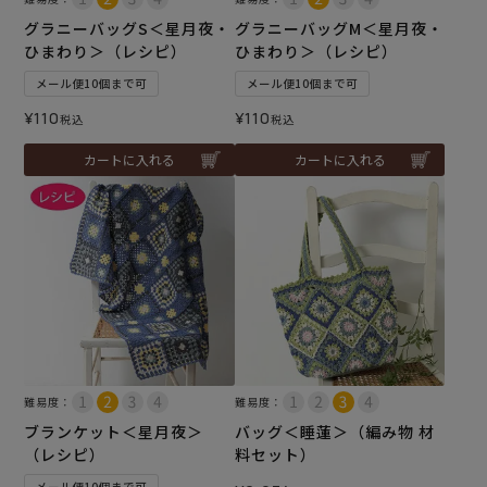
グラニーバッグS＜星月夜・
グラニーバッグM＜星月夜・
ひまわり＞（レシピ）
ひまわり＞（レシピ）
メール便10個まで可
メール便10個まで可
¥
110
¥
110
税込
税込
カートに入れる
カートに入れる
難易度：
難易度：
ブランケット＜星月夜＞
バッグ＜睡蓮＞（編み物 材
（レシピ）
料セット）
メール便10個まで可