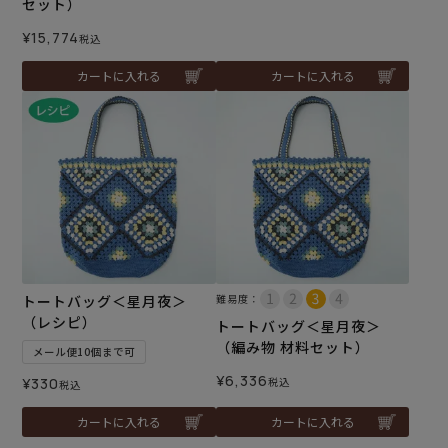
セット）
¥
15,774
税込
カートに入れる
カートに入れる
トートバッグ＜星月夜＞
難易度：
（レシピ）
トートバッグ＜星月夜＞
（編み物 材料セット）
メール便10個まで可
¥
6,336
¥
330
税込
税込
カートに入れる
カートに入れる