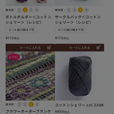
難易度：
難易度：
ボトルホルダー＜コットン
サークルバッグ＜コットン
シェリー＞（レシピ）
シェリー＞（レシピ）
メール便10個まで可
メール便10個まで可
¥
110
¥
110
税込
税込
カートに入れる
カートに入れる
難易度：
コットンシェリー col.22GR
フラワーボーダーブランケ
¥
858
税込