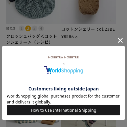
難易度：
コットンシェリー col.23BE
クロッシェバッグ＜コット
¥
858
税込
ンシェリー＞（レシピ）
メール便10個まで可
¥
110
税込
カートに入れる
カートに入れる