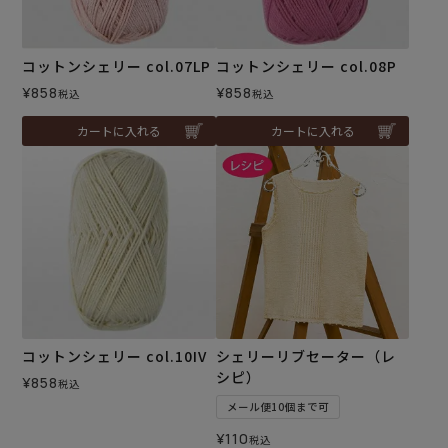
コットンシェリー col.07LP
コットンシェリー col.08P
¥
858
¥
858
税込
税込
カートに入れる
カートに入れる
コットンシェリー col.10IV
シェリーリブセーター（レ
シピ）
¥
858
税込
メール便10個まで可
¥
110
税込