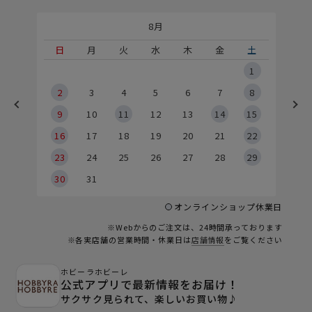
8月
土
日
月
火
水
木
金
土
5
1
2
2
3
4
5
6
7
8
9
9
10
11
12
13
14
15
6
16
17
18
19
20
21
22
23
24
25
26
27
28
29
30
31
オンラインショップ休業日
※Webからのご注文は、24時間承っております
※各実店舗の営業時間・休業日は
店舗情報
をご覧ください
ホビーラホビーレ
公式アプリで最新情報をお届け！
サクサク見られて、楽しいお買い物♪