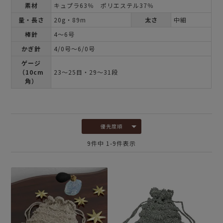
素材
キュプラ63％ ポリエステル37％
量・長さ
20g・89m
太さ
中細
棒針
4～6号
かぎ針
4/0号～6/0号
ゲージ
（10cm
23～25目・29～31段
角）
優先度順
9
件中
1
-
9
件表示