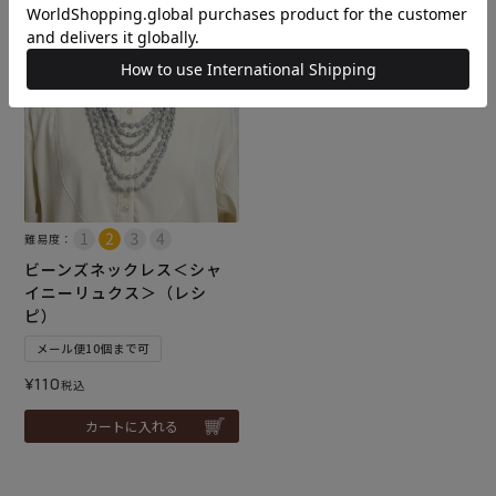
難易度：
ビーンズネックレス＜シャ
イニーリュクス＞（レシ
ピ）
メール便10個まで可
¥
110
税込
カートに入れる