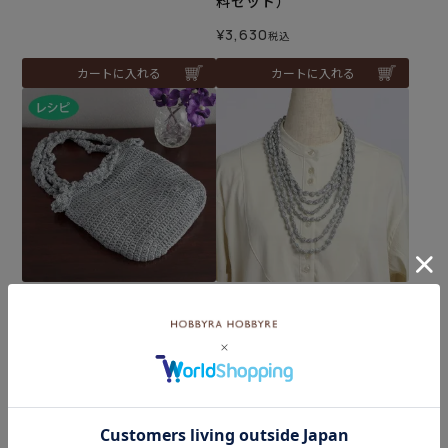
料セット）
¥
3,630
税込
カートに入れる
カートに入れる
フリルバッグ＜シャイニー
難易度：
リュクス＋クロッシュコッ
ビーンズネックレス＜シャ
トン＞（レシピ）
イニーリュクス02SI＞（編
み物 材料セット）
メール便10個まで可
¥
935
¥
330
税込
税込
カートに入れる
カートに入れる