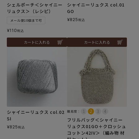
シェルポーチ＜シャイニー
シャイニーリュクス col.01
リュクス＞（レシピ）
GO
¥
825
税込
メール便10個まで可
¥
110
税込
カートに入れる
カートに入れる
シャイニーリュクス col.02
難易度：
SI
フリルバッグ＜シャイニー
リュクス01GO＋クロッシュ
¥
825
税込
コットン42IV＞（編み物 材