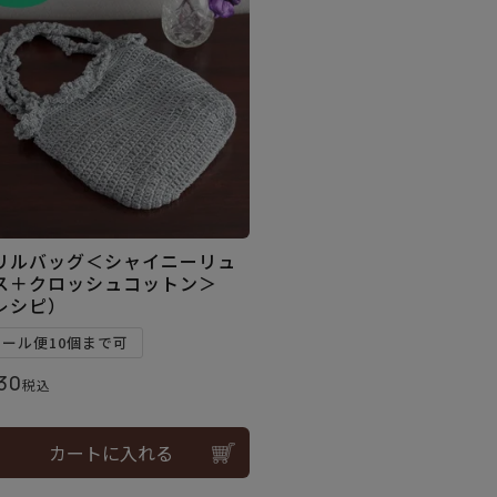
リルバッグ＜シャイニーリュ
ス＋クロッシュコットン＞
レシピ）
メール便10個まで可
30
税込
カートに入れる