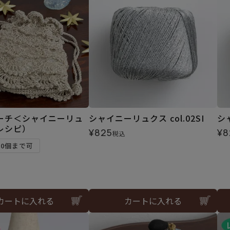
ーチ＜シャイニーリュ
シャイニーリュクス col.02SI
シ
レシピ）
¥
825
¥
8
税込
10個まで可
カートに入れる
カートに入れる