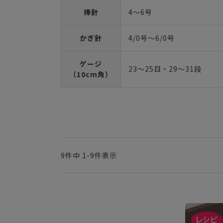
棒針
4～6号
かぎ針
4/0号～6/0号
ゲージ
23～25目・29～31段
（10cm角）
9
件中
1
-
9
件表示