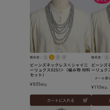
難易度：
難易度：
ビーンズネックレス＜シャイニ
ビーンズ
ーリュクス02SI＞（編み物 材料
ーリュク
セット）
メール便
¥
935
税込
¥
110
税込
カートに入れる