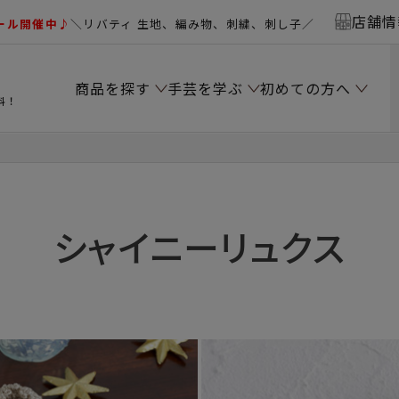
店舗情
ール開催中♪
＼リバティ 生地、編み物、刺繍、刺し子／
商品を探す
手芸を学ぶ
初めての方へ
料！
シャイニーリュクス