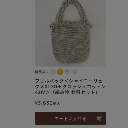
難易度：
フリルバッグ＜シャイニーリュ
クス01GO＋クロッシュコットン
42IV＞（編み物 材料セット）
¥
3,630
税込
カートに入れる