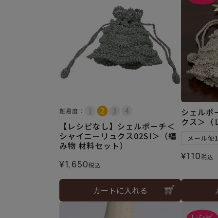
シェルポ
難易度：
クス＞（
【レシピなし】シェルポーチ＜
シャイニーリュクス02SI＞（編
メール便
み物 材料セット）
¥
110
税込
¥
1,650
税込
カートに入れる