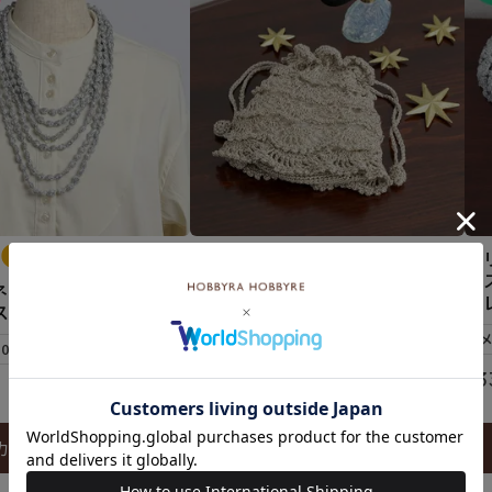
フ
難易度：
ク
ネックレス＜シャイニ
シェルポーチ＜シャイニーリュ
（
ス＞（レシピ）
クス01GO＞（編み物 材料セッ
ト）
10個まで可
¥
1,760
¥
3
税込
カートに入れる
カートに入れる