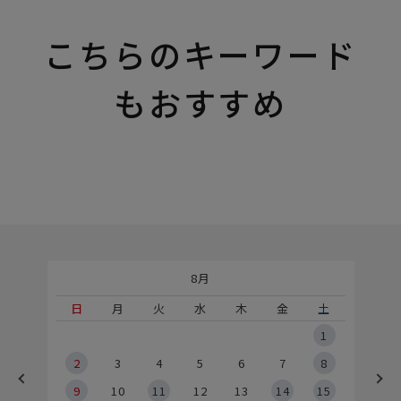
こちらのキーワード
もおすすめ
8月
土
日
月
火
水
木
金
土
5
1
2
2
3
4
5
6
7
8
9
9
10
11
12
13
14
15