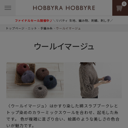
0
ファイナルセール開催中♪
＼リバティ 生地、編み物、刺繍、刺し子／
トップページ
ニット
手編み糸
ウールイマージュ
ウールイマージュ
〈ウールイマージュ〉はかすり染した綿スラブブークレと
トップ染めのカラーミックスウールを合わせ、起毛した糸
です。 色が複雑に混ざり合い、絵画のような美しさの色合
いが魅力です。