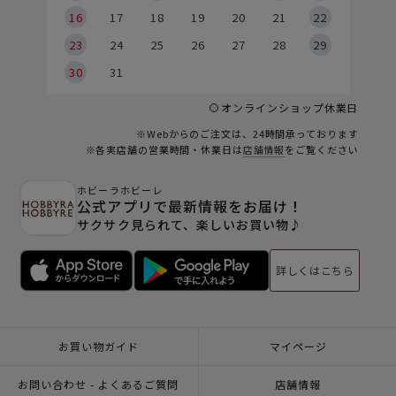
6
16
17
18
19
20
21
22
23
24
25
26
27
28
29
30
31
オンラインショップ休業日
※Webからのご注文は、24時間承っております
※各実店舗の営業時間・休業日は
店舗情報
をご覧ください
ホビーラホビーレ
公式アプリで最新情報をお届け！
サクサク見られて、楽しいお買い物♪
詳しくはこちら
お買い物ガイド
マイページ
お問い合わせ - よくあるご質問
店舗情報