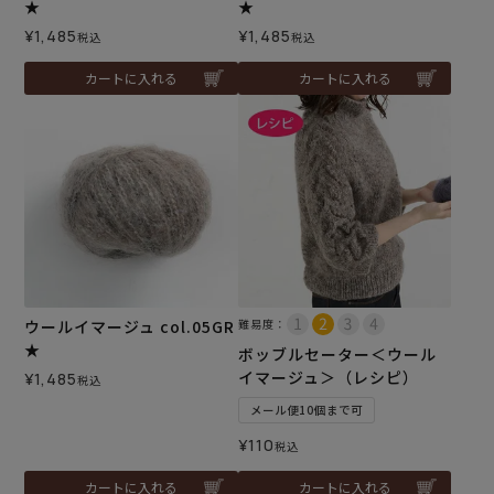
★
★
¥
1,485
¥
1,485
税込
税込
カートに入れる
カートに入れる
ウールイマージュ col.05GR
難易度：
★
ボッブルセーター＜ウール
イマージュ＞（レシピ）
¥
1,485
税込
メール便10個まで可
¥
110
税込
カートに入れる
カートに入れる