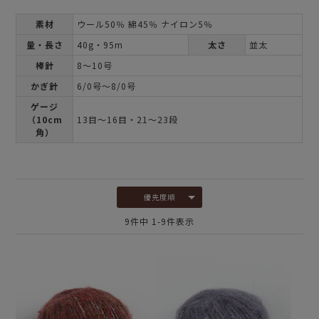
素材
ウール50％ 綿45％ ナイロン5％
量・長さ
40g・95m
太さ
並太
棒針
8～10号
かぎ針
6/0号～8/0号
ゲージ
（10cm
13目～16目・21～23段
角）
優先度順
9
件中
1
-
9
件表示