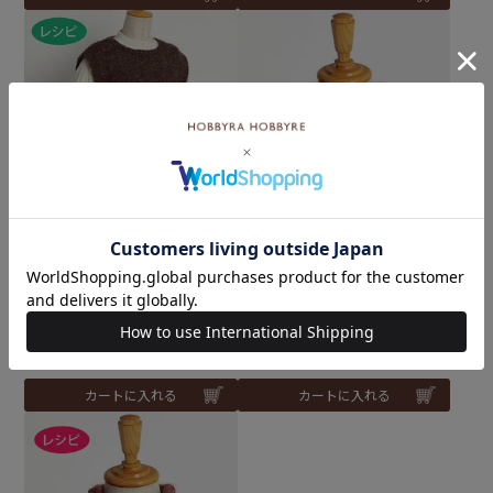
サイドリボンベスト＜ウー
難易度：
ルイマージュ＞（レシピ）
【レシピなし】ボッブルス
ヌード＜ウールイマージュ0
メール便10個まで可
1R＞（編み物 材料セット）
¥
330
税込
¥
2,970
税込
カートに入れる
カートに入れる