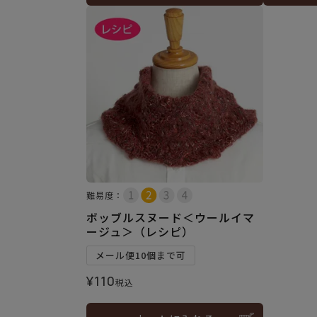
難易度：
ボッブルスヌード＜ウールイマ
ージュ＞（レシピ）
メール便10個まで可
¥
110
税込