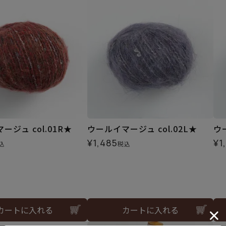
ージュ col.01R★
ウールイマージュ col.02L★
ウ
¥
1,485
¥
1
込
税込
カートに入れる
カートに入れる