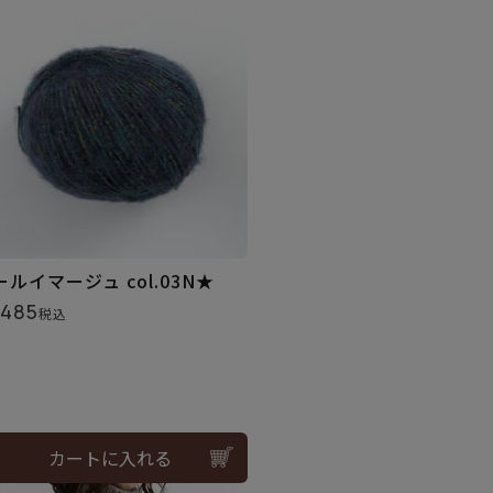
ールイマージュ col.03N★
,485
税込
カートに入れる