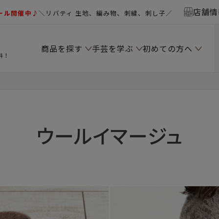
店舗情
ール開催中♪
＼リバティ 生地、編み物、刺繍、刺し子／
商品を探す
手芸を学ぶ
初めての方へ
料！
ウールイマージュ