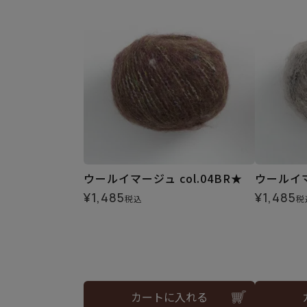
ウールイマージュ col.04BR★
ウールイマ
¥
1,485
¥
1,485
税込
税
カートに入れる