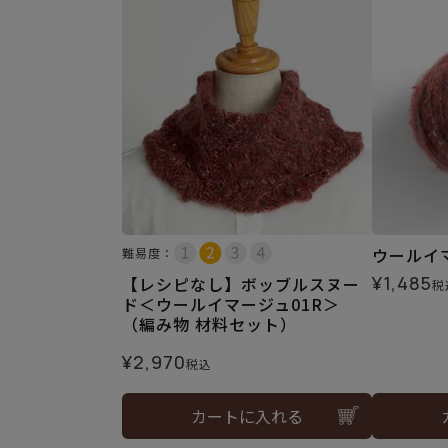
ウールイマ
難易度：
¥
1,485
【レシピなし】ボッブルスヌー
税
ド＜ウールイマージュ01R＞
（編み物 材料セット）
¥
2,970
税込
カートに入れる