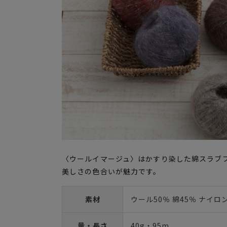
〈ウールイマージュ〉はかすり染した綿スラブ
美しさの色合いが魅力です。
素材
ウール50％ 綿45％ ナイロ
量・長さ
40g・95m