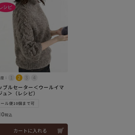
易度：
ッブルセーター＜ウールイマ
ジュ＞（レシピ）
メール便10個まで可
10
税込
カートに入れる