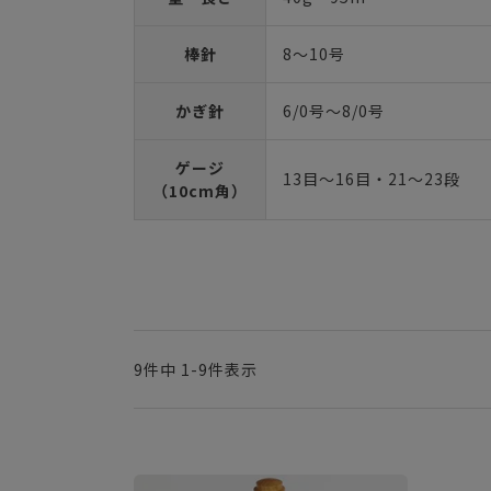
棒針
8～10号
かぎ針
6/0号～8/0号
ゲージ
13目～16目・21～23段
（10cm角）
9
件中
1
-
9
件表示