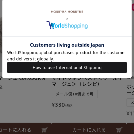
ージュ col.05GR★
サイドリボンベスト＜ウールイ
難
マージュ＞（レシピ）
ボ
込
ー
メール便10個まで可
¥
330
税込
¥
1
カートに入れる
カートに入れる