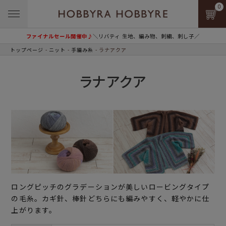
0
ファイナルセール開催中♪
＼リバティ 生地、編み物、刺繍、刺し子／
トップページ
ニット
手編み糸
ラナアクア
ラナアクア
ロングピッチのグラデーションが美しいロービングタイプ
の毛糸。カギ針、棒針どちらにも編みやすく、軽やかに仕
上がります。