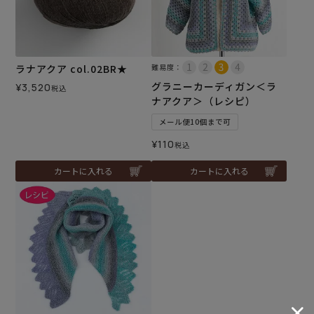
ラナアクア col.02BR★
難易度：
グラニーカーディガン＜ラ
¥
3,520
税込
ナアクア＞（レシピ）
メール便10個まで可
¥
110
税込
カートに入れる
カートに入れる