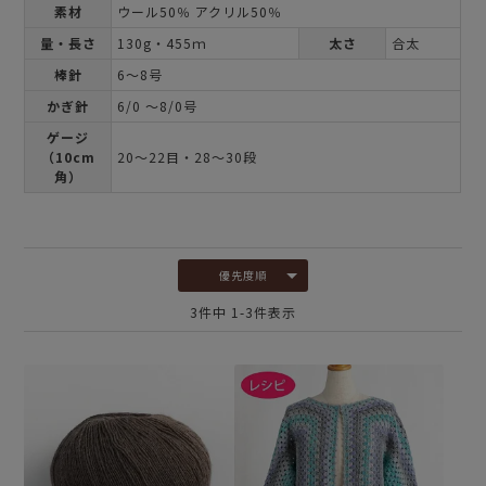
素材
ウール50％ アクリル50％
量・長さ
130g・455ｍ
太さ
合太
棒針
6～8号
かぎ針
6/0 ～8/0号
ゲージ
（10cm
20～22目・28～30段
角）
優先度順
3
件中
1
-
3
件表示