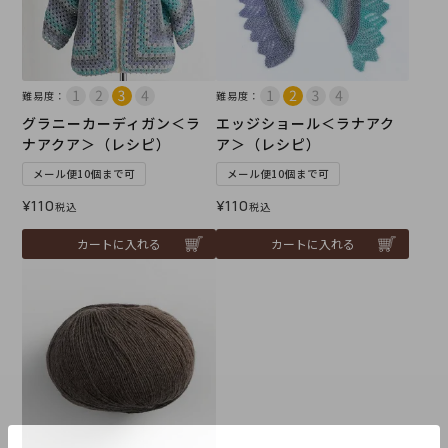
難易度：
難易度：
グラニーカーディガン＜ラ
エッジショール＜ラナアク
ナアクア＞（レシピ）
ア＞（レシピ）
メール便10個まで可
メール便10個まで可
¥
110
¥
110
税込
税込
カートに入れる
カートに入れる