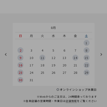
8月
土
日
月
火
水
木
金
土
5
1
2
2
3
4
5
6
7
8
9
9
10
11
12
13
14
15
6
16
17
18
19
20
21
22
23
24
25
26
27
28
29
30
31
オンラインショップ休業日
※Webからのご注文は、24時間承っております
※各実店舗の営業時間・休業日は
店舗情報
をご覧ください