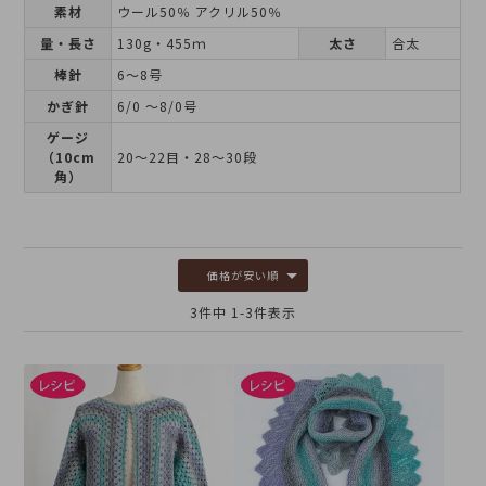
素材
ウール50％ アクリル50％
量・長さ
130g・455ｍ
太さ
合太
棒針
6～8号
かぎ針
6/0 ～8/0号
ゲージ
（10cm
20～22目・28～30段
角）
価格が安い順
3
件中
1
-
3
件表示