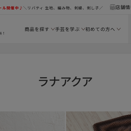
店舗情
ール開催中♪
＼リバティ 生地、編み物、刺繍、刺し子／
商品を探す
手芸を学ぶ
初めての方へ
料！
ラナアクア