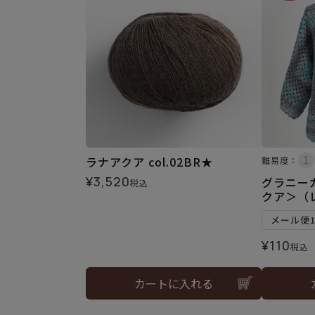
ラナアクア col.02BR★
難易度：
¥
3,520
グラニー
税込
クア＞（
メール便
¥
110
税込
カートに入れる