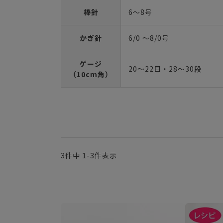
棒針
6～8号
かぎ針
6/0 ～8/0号
ゲージ
20～22目・28～30段
（10cm角）
3
件中
1
-
3
件表示