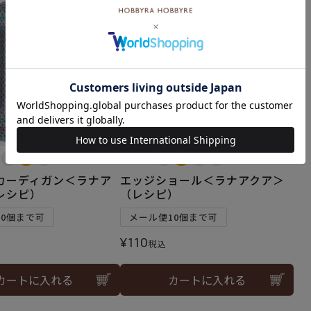
難易度：
カーディガン＜ラナア
エッジショール＜ラナアクア＞
レシピ）
（レシピ）
10個まで可
メール便10個まで可
¥
110
税込
カートに入れる
カートに入れる