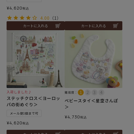
¥
4,620
税込
4.00
（1）
カートに入れる
カートに入れる
入荷しました♪
難易度：
ステッチクロス＜ヨーロッ
ベビースタイ＜星空さんぽ
パの街めぐり＞
＞
メール便1個まで可
¥
4,730
税込
¥
4,620
税込