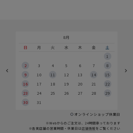
8月
土
日
月
火
水
木
金
土
5
1
2
2
3
4
5
6
7
8
9
9
10
11
12
13
14
15
6
16
17
18
19
20
21
22
23
24
25
26
27
28
29
30
31
オンラインショップ休業日
※Webからのご注文は、24時間承っております
※各実店舗の営業時間・休業日は
店舗情報
をご覧ください