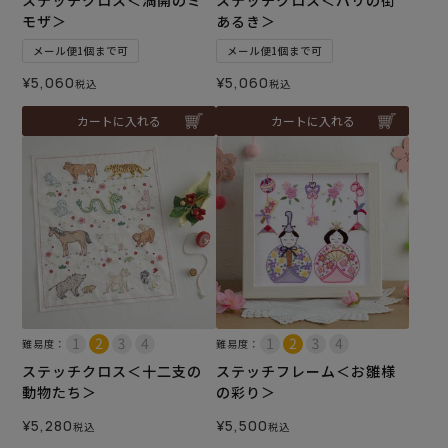
モザ＞
あるき＞
メール便1個まで可
メール便1個まで可
¥
5,060
¥
5,060
税込
税込
カートに入れる
カートに入れる
難易度：
難易度：
ステッチクロス＜十二支の
ステッチフレーム＜お雛様
動物たち＞
の彩り＞
¥
5,280
¥
5,500
税込
税込