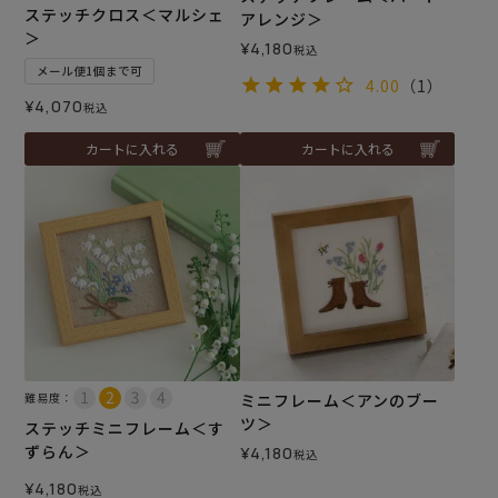
ステッチクロス＜マルシェ
アレンジ＞
＞
¥
4,180
税込
メール便1個まで可
4.00
（1）
¥
4,070
税込
カートに入れる
カートに入れる
難易度：
ミニフレーム＜アンのブー
ツ＞
ステッチミニフレーム＜す
ずらん＞
¥
4,180
税込
¥
4,180
税込