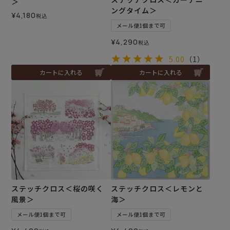
＞
ングタイム＞
¥
4,180
税込
メール便1個まで可
¥
4,290
税込
5.00
（1）
カートに入れる
カートに入れる
ステッチクロス＜桜の咲く
ステッチクロス＜レモンと
風景＞
海＞
メール便1個まで可
メール便1個まで可