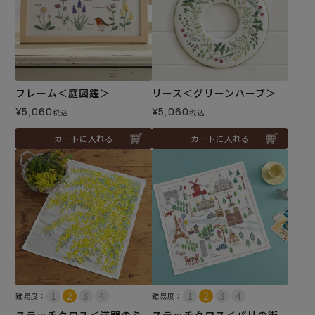
フレーム＜庭図鑑＞
リース＜グリーンハーブ＞
¥
5,060
¥
5,060
税込
税込
カートに入れる
カートに入れる
難易度：
難易度：
ステッチクロス＜満開のミ
ステッチクロス＜パリの街