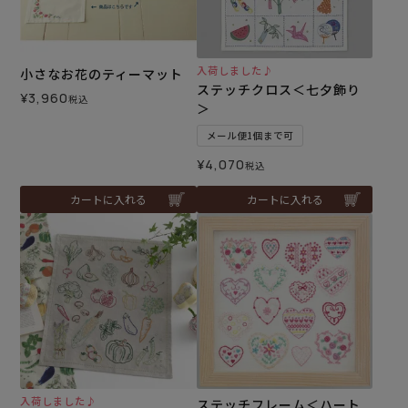
入荷しました♪
小さなお花のティーマット
ステッチクロス＜七夕飾り
¥
3,960
税込
＞
メール便1個まで可
¥
4,070
税込
カートに入れる
カートに入れる
入荷しました♪
ステッチフレーム＜ハート