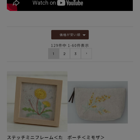
価格が安い順
129
件中
1
-
60
件表示
1
2
3
ステッチミニフレーム＜た
ポーチ＜ミモザ＞