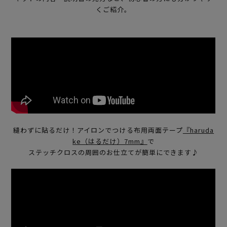
くご紹介。
縫わずに貼るだけ！アイロンでつける布用両面テープ
『haruda
ke（はるだけ）7mm』
で
ステッチクロスの周囲のお仕立てが簡単にできます♪