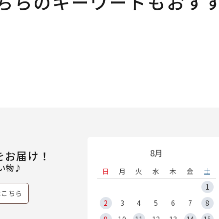
ちらのキーワードもおす
8月
をお届け！
い物♪
日
月
火
水
木
金
土
1
はこちら
2
3
4
5
6
7
8
9
10
11
12
13
14
15