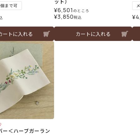
ット）
1個まで可
¥
6,501
のところ
¥
3,850
¥
4
税込
込
カートに入れる
カートに入れる
♪
バー＜ハーブガーラン