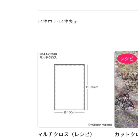
14
件中
1
-
14
件表示
マルチクロス（レシピ）
カットク