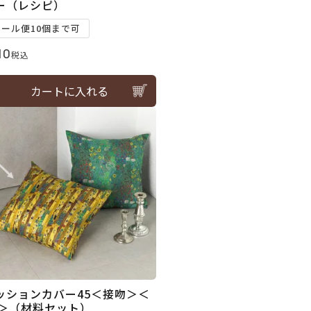
ー（レシピ）
メール便10個まで可
10
税込
カートに入れる
ッションカバー45＜接吻＞＜
2＞（材料セット）