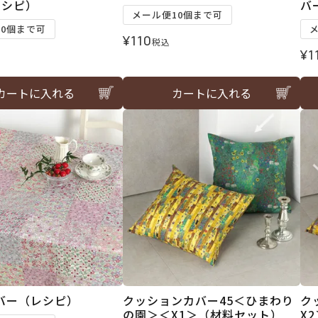
レシピ）
バ
メール便10個まで可
10個まで可
¥
110
税込
¥
1
カートに入れる
カートに入れる
バー（レシピ）
クッションカバー45＜ひまわり
ク
の園＞＜X1＞（材料セット）
X