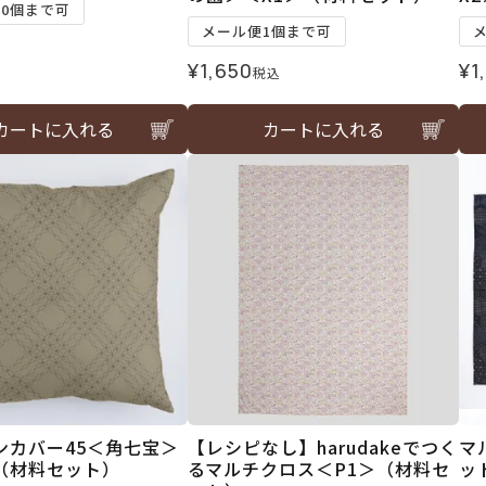
10個まで可
メール便1個まで可
¥
1,650
¥
1
税込
カートに入れる
カートに入れる
ンカバー45＜角七宝＞
【レシピなし】harudakeでつく
マ
＞（材料セット）
るマルチクロス＜P1＞（材料セ
ッ