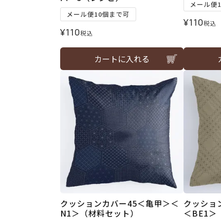
メール便
メール便10個まで可
¥
110
税込
¥
110
税込
カートに入れる
クッションカバー45＜亀甲＞＜
クッショ
N1＞（材料セット）
＜BE1