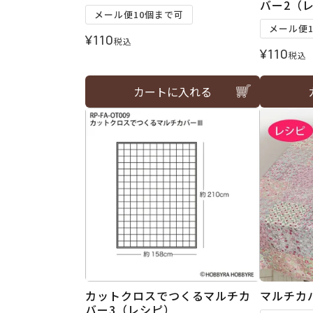
バー2（
メール便10個まで可
メール便
¥
110
税込
¥
110
税込
カートに入れる
カットクロスでつくるマルチカ
マルチカ
バー3（レシピ）