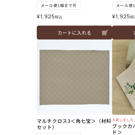
メール便1個まで可
メール便
¥
1,925
¥
1,925
税込
税
カートに入れる
マルチクロス3＜角七宝＞（材料
入荷しました
ブックカ
セット）
ド＞