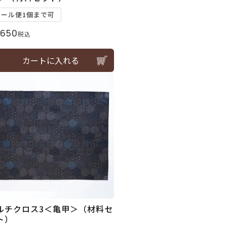
メール便1個まで可
,650
税込
カートに入れる
ルチクロス3＜亀甲＞（材料セ
ト）