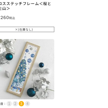
ロスステッチフレーム＜桜と
士山＞
,260
税込
×(在庫なし)
易度：