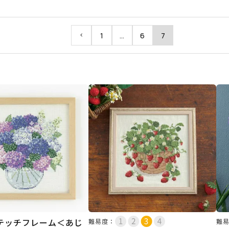
1
…
6
7
テッチフレーム＜あじ
難易度：
難