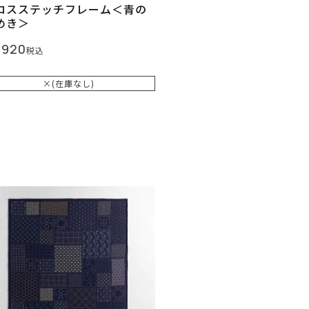
ロスステッチフレーム＜青の
めき＞
,920
税込
×(在庫なし)