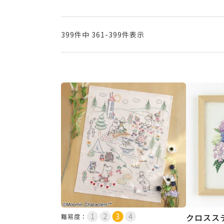
399
件中
361
-
399
件表示
クロスス
難易度：