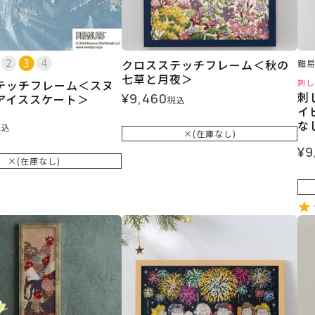
クロスステッチフレーム＜秋の
難
七草と月夜＞
テッチフレーム＜スヌ
刺し
刺
¥
9,460
アイススケート＞
税込
イ
な
税込
×(在庫なし)
¥
9
×(在庫なし)