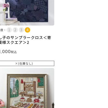
易度：
し子のサンプラークロス＜寄
模様スクエア＞2
1,000
税込
×(在庫なし)