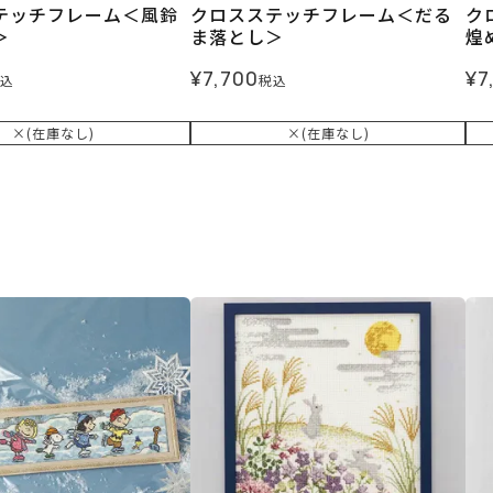
テッチフレーム＜風鈴
クロスステッチフレーム＜だる
ク
＞
ま落とし＞
煌
¥
7,700
¥
7
込
税込
×(在庫なし)
×(在庫なし)