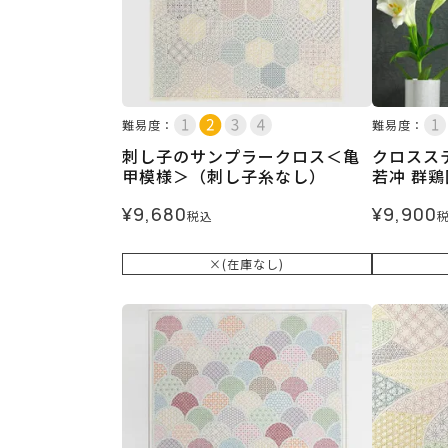
難易度：
難易度：
刺し子のサンプラークロス＜亀
クロスス
甲模様＞（刺し子糸なし）
若冲 群
¥
9,680
¥
9,900
税込
×(在庫なし)