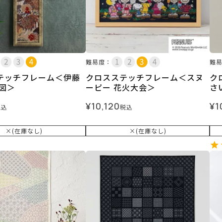
難易度：
難
テッチフレーム＜伊藤
クロスステッチフレーム＜スヌ
ク
鶏図＞
ーピー 花火大会＞
さ
¥
10,120
¥
1
税込
税込
×(在庫なし)
×(在庫なし)