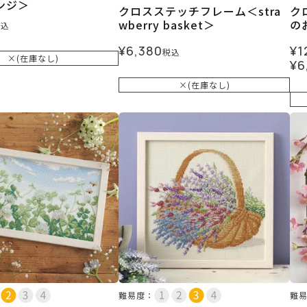
ンジ＞
クロスステッチフレーム＜stra
ク
wberry basket＞
の
税込
¥
6,380
¥
1
税込
×(在庫なし)
¥
6
×(在庫なし)
難易度：
難