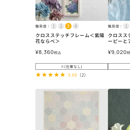
難易度：
難易度：
クロスステッチフレーム＜紫陽
クロスス
花ならべ＞
ーピーと
¥
8,360
¥
9,020
税込
×(在庫なし)
5.00
（2）