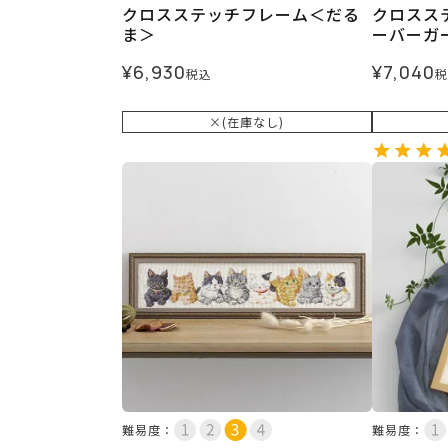
クロスステッチフレーム＜だる
クロスス
ま＞
ーバーガ
¥
6,930
¥
7,040
税込
税
×(在庫なし)
難易度：
難易度：