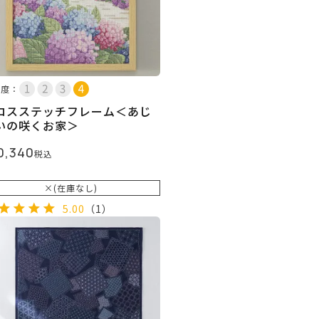
易度：
ロスステッチフレーム＜あじ
いの咲くお家＞
0,340
税込
×(在庫なし)
5.00
（1）