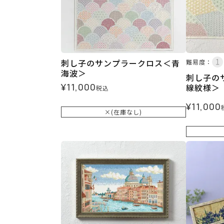
刺し子のサンプラークロス＜青
難易度：
海波＞
刺し子の
¥
11,000
線紋様＞
税込
¥
11,000
×(在庫なし)