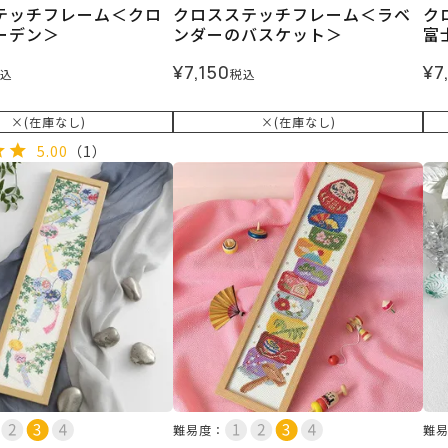
テッチフレーム＜クロ
クロスステッチフレーム＜ラベ
ク
ーデン＞
ンダーのバスケット＞
富
¥
7,150
¥
7
込
税込
×(在庫なし)
×(在庫なし)
5.00
（1）
難易度：
難