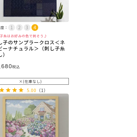
易度：
子糸はお好みの色で刺そう♪
し子のサンプラークロス＜ネ
ビーナチュラル＞（刺し子糸
し）
,680
税込
×(在庫なし)
5.00
（1）