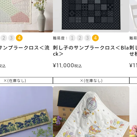
難易度：
難
サンプラークロス＜流
刺し子のサンプラークロス＜Bla
刺
ck＞
せ
¥
11,000
¥
1
税込
税込
×(在庫なし)
×(在庫なし)