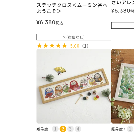
さいアレ
ステッチクロス＜ムーミン谷へ
¥
6,380
ようこそ＞
¥
6,380
税込
×(在庫なし)
5.00
（1）
難易度：
難易度：