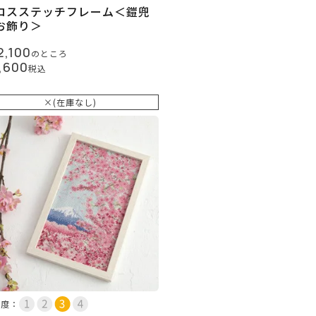
ロスステッチフレーム＜鎧兜
お飾り＞
2,100
のところ
,600
税込
×(在庫なし)
易度：