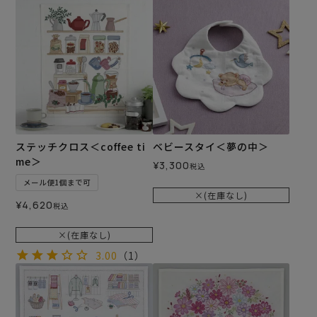
ステッチクロス＜coffee ti
ベビースタイ＜夢の中＞
me＞
¥
3,300
税込
メール便1個まで可
×(在庫なし)
¥
4,620
税込
×(在庫なし)
3.00
（1）