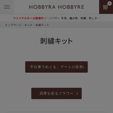
0
ファイナルセール開催中♪
＼リバティ 生地、編み物、刺繍、刺し子／
トップページ
キット
刺繍キット
刺繍キット
手仕事でめぐる、アートの世界
四季を彩るフラワー