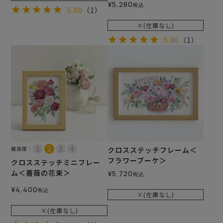
¥
5,280
税込
5.00
（1）
×(在庫なし)
5.00
（1）
難易度：
クロスステッチフレーム＜
フラワーブーケ＞
クロスステッチミニフレー
ム＜薔薇の花束＞
¥
5,720
税込
¥
4,400
税込
×(在庫なし)
×(在庫なし)