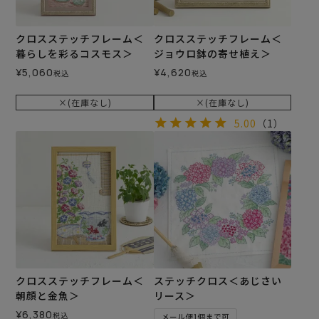
クロスステッチフレーム＜
クロスステッチフレーム＜
暮らしを彩るコスモス＞
ジョウロ鉢の寄せ植え＞
¥
5,060
¥
4,620
税込
税込
×(在庫なし)
×(在庫なし)
5.00
（1）
クロスステッチフレーム＜
ステッチクロス＜あじさい
朝顔と金魚＞
リース＞
¥
6,380
税込
メール便1個まで可