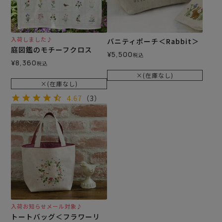
入荷しました♪
バニティポーチ＜Rabbit＞
庭図鑑のモチーフクロス
¥
5,500
税込
¥
8,360
税込
×(在庫なし)
×(在庫なし)
4.67
（3）
入荷お知らせメール対象♪
トートバッグ＜フラワーリ