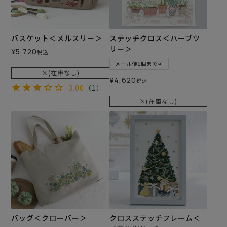
バスケット＜メルスリー＞
ステッチクロス＜ハーブツ
リー＞
¥
5,720
税込
メール便1個まで可
×(在庫なし)
¥
4,620
税込
3.00
（1）
×(在庫なし)
バッグ＜クローバー＞
クロスステッチフレーム＜