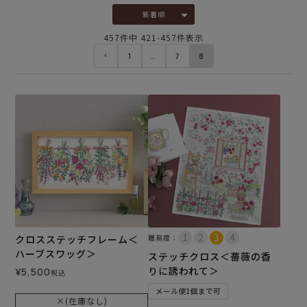
新着順
457
件中
421
-
457
件表示
1
…
7
8
クロスステッチフレーム＜
難易度：
ハーブスワッグ＞
ステッチクロス＜薔薇の香
りに誘われて＞
¥
5,500
税込
メール便1個まで可
×(在庫なし)