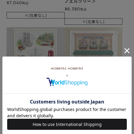
ノエルツリー＞
¥
7,040
税込
¥
6,380
税込
×(在庫なし)
×(在庫なし)
ステッチクロス＜ロンドン
ステッチクロス＜HERB SH
の街から＞
OP＞
メール便1個まで可
メール便1個まで可
¥
4,180
¥
4,620
税込
税込
×(在庫なし)
×(在庫なし)