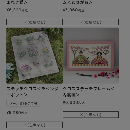
まねき猫＞
ム＜あさがお＞
¥
6,820
¥
3,960
税込
税込
×(在庫なし)
×(在庫なし)
ステッチクロス＜ラベンダ
クロスステッチフレーム＜
ーポット＞
内裏雛＞
¥
6,600
税込
メール便1個まで可
¥
5,280
税込
×(在庫なし)
×(在庫なし)