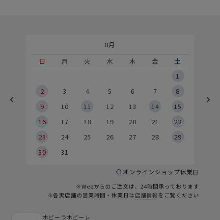
8月
土
日
月
火
水
木
金
土
5
1
2
2
3
4
5
6
7
8
9
9
10
11
12
13
14
15
6
16
17
18
19
20
21
22
23
24
25
26
27
28
29
30
31
オンラインショップ休業日
※Webからのご注文は、24時間承っております
※各実店舗の営業時間・休業日は
店舗情報
をご覧ください
ホビーラホビーレ