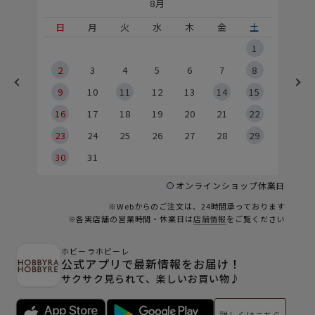
8月
土
日
月
火
水
木
金
土
5
1
2
2
3
4
5
6
7
8
9
9
10
11
12
13
14
15
6
16
17
18
19
20
21
22
23
24
25
26
27
28
29
30
31
オンラインショップ休業日
※Webからのご注文は、24時間承っております
※各実店舗の営業時間・休業日は
店舗情報
をご覧ください
ホビーラホビーレ
公式アプリで最新情報をお届け！
サクサク見られて、楽しいお買い物♪
詳しくはこちら