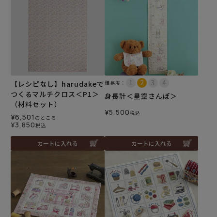
【レシピなし】harudakeで
難易度：
つくるマルチクロス＜P1＞
身長計＜星空さんぽ＞
（材料セット）
¥
5,500
税込
¥
6,501
のところ
¥
3,850
税込
カートに入れる
カートに入れる