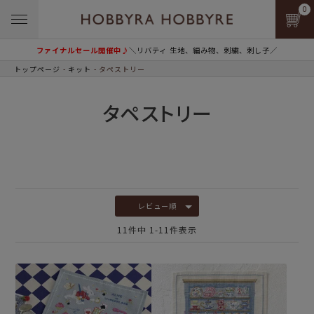
0
ファイナルセール開催中♪
＼リバティ 生地、編み物、刺繍、刺し子／
トップページ
キット
タペストリー
タペストリー
レビュー順
11
件中
1
-
11
件表示