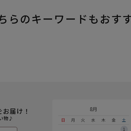
ちらのキーワードもおす
8月
をお届け！
い物♪
日
月
火
水
木
金
土
1