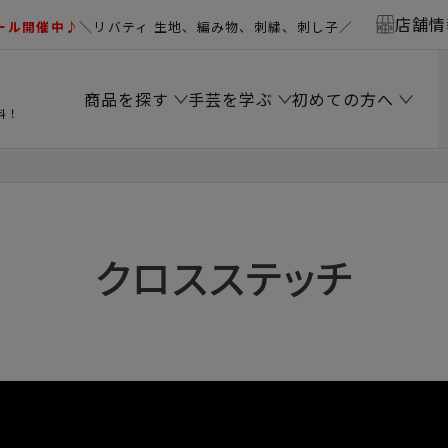
店舗情
ール開催中♪
＼リバティ 生地、編み物、刺繍、刺し子／
商品を探す
手芸を学ぶ
初めての方へ
料！
クロスステッチ