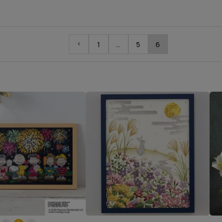
1
…
5
6