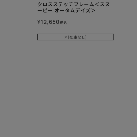
クロスステッチフレーム＜スヌ
ーピー オータムデイズ＞
¥
12,650
税込
×(在庫なし)