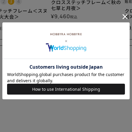
クロスステッチフレーム＜秋の
難
七草と月夜＞
テッチフレーム＜スヌ
ク
¥
9,460
花火大会＞
若
税込
¥
9
税込
×(在庫なし)
×(在庫なし)