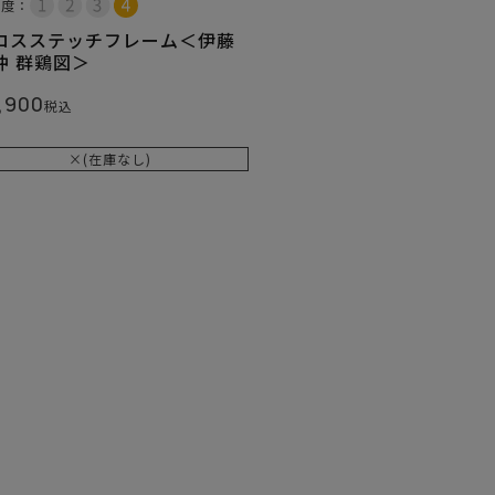
易度：
ロスステッチフレーム＜伊藤
冲 群鶏図＞
,900
税込
×(在庫なし)