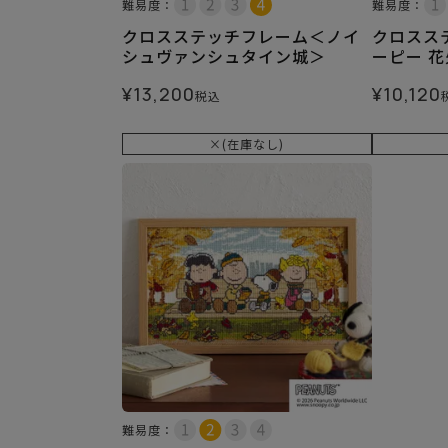
難易度：
難易度：
クロスステッチフレーム＜ノイ
クロスス
シュヴァンシュタイン城＞
ーピー 
¥
13,200
¥
10,120
税込
×(在庫なし)
難易度：