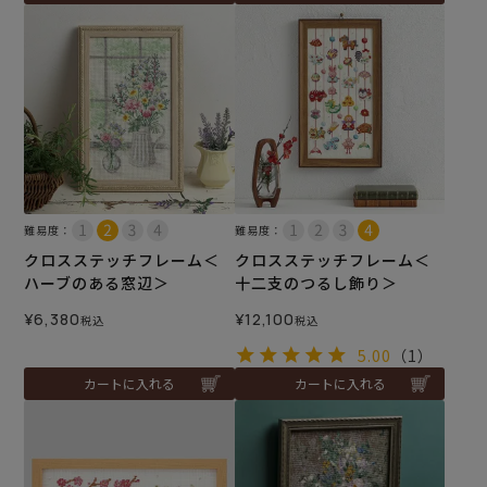
難易度：
難易度：
クロスステッチフレーム＜
クロスステッチフレーム＜
ハーブのある窓辺＞
十二支のつるし飾り＞
¥
6,380
¥
12,100
税込
税込
5.00
（1）
カートに入れる
カートに入れる