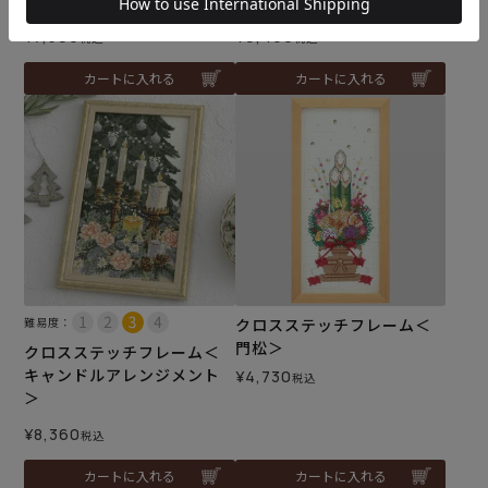
リー・ブラウン＞
ングを＞
¥
7,590
¥
9,460
税込
税込
カートに入れる
カートに入れる
難易度：
クロスステッチフレーム＜
門松＞
クロスステッチフレーム＜
キャンドルアレンジメント
¥
4,730
税込
＞
¥
8,360
税込
カートに入れる
カートに入れる