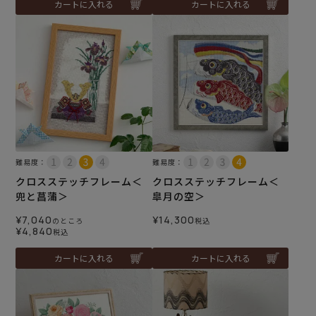
カートに入れる
カートに入れる
難易度：
難易度：
クロスステッチフレーム＜
クロスステッチフレーム＜
兜と菖蒲＞
皐月の空＞
¥
7,040
¥
14,300
のところ
税込
¥
4,840
税込
カートに入れる
カートに入れる