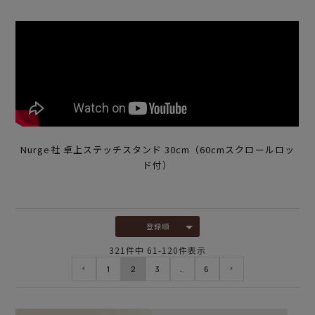
Nurge社 卓上ステッチスタンド 30cm（60cmスクロールロッ
ド付）
登録順
321
件中
61
-
120
件表示
1
2
3
…
6