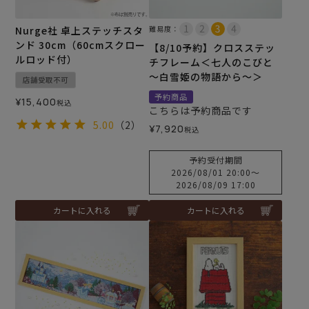
Nurge社 卓上ステッチスタ
難易度：
ンド 30cm（60cmスクロー
【8/10予約】クロスステッ
ルロッド付）
チフレーム＜七人のこびと
～白雪姫の物語から～＞
店舗受取不可
予約商品
¥
15,400
税込
こちらは予約商品です
5.00
（2）
¥
7,920
税込
予約受付期間
2026/08/01 20:00
〜
2026/08/09 17:00
カートに入れる
カートに入れる