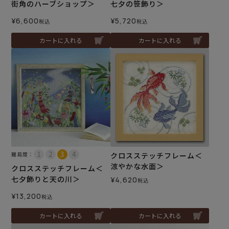
街角のハーブショップ＞
七夕の笹飾り＞
¥
6,600
¥
5,720
税込
税込
カートに入れる
カートに入れる
難易度：
クロスステッチフレーム＜
涼やかな水面＞
クロスステッチフレーム＜
七夕飾りと天の川＞
¥
4,620
税込
¥
13,200
税込
カートに入れる
カートに入れる