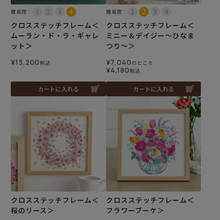
難易度：
難易度：
クロスステッチフレーム＜
クロスステッチフレーム＜
ムーラン・ド・ラ・ギャレ
ミニー＆デイジー～ひなま
ット＞
つり～＞
¥
13,200
¥
7,040
税込
のところ
¥
4,180
税込
カートに入れる
カートに入れる
クロスステッチフレーム＜
クロスステッチフレーム＜
桜のリース＞
フラワーブーケ＞