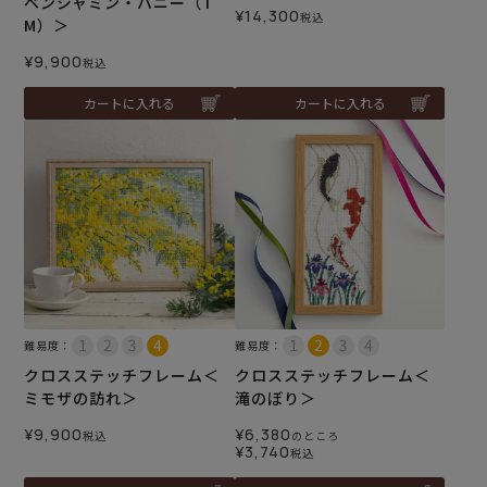
ベンジャミン・バニー（T
¥
14,300
税込
M）＞
¥
9,900
税込
カートに入れる
カートに入れる
難易度：
難易度：
クロスステッチフレーム＜
クロスステッチフレーム＜
ミモザの訪れ＞
滝のぼり＞
¥
9,900
¥
6,380
税込
のところ
¥
3,740
税込