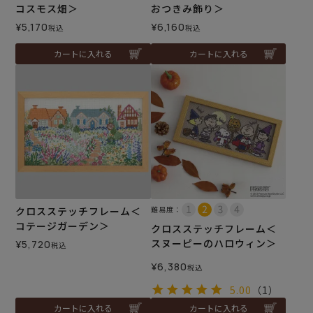
コスモス畑＞
おつきみ飾り＞
¥
5,170
¥
6,160
税込
税込
カートに入れる
カートに入れる
クロスステッチフレーム＜
難易度：
コテージガーデン＞
クロスステッチフレーム＜
スヌーピーのハロウィン＞
¥
5,720
税込
¥
6,380
税込
5.00
（1）
カートに入れる
カートに入れる