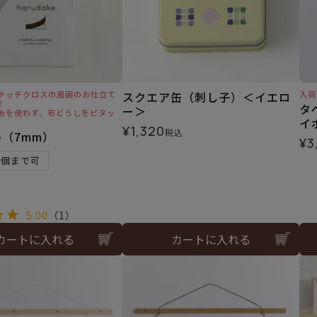
テッチクロスの周囲のお仕立て
スクエア缶（刺し子）＜イエロ
入荷
！
タ
ー＞
糸を使わず、布どうしをピタッ
イ
¥
1,320
税込
ke（7mm）
¥
3
3個まで可
5.00
（1）
カートに入れる
カートに入れる