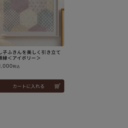
し子ふきんを美しく引き立て
額縁＜アイボリー＞
1,000
税込
カートに入れる