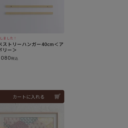
しました！
ペストリーハンガー40cm＜ア
ボリー＞
,080
税込
カートに入れる