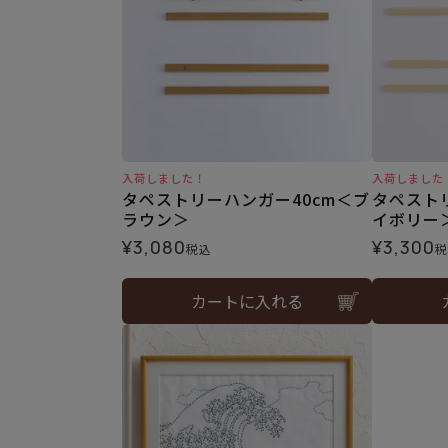
入荷しました！
入荷しました
タペストリーハンガー40cm＜ブ
タペスト
ラウン＞
イボリー
¥
3,080
¥
3,300
税込
税
カートに入れる