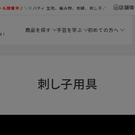
店舗情
ール開催中♪
＼リバティ 生地、編み物、刺繍、刺し子／
商品を探す
手芸を学ぶ
初めての方へ
料！
刺し子用具