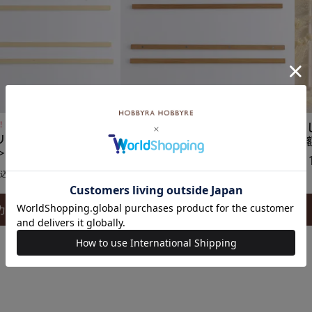
！
入荷しました！
刺
リーハンガー60cm＜ア
タペストリーハンガー60cm＜ブ
る
＞
ラウン＞
¥
1
¥
3,300
込
税込
カートに入れる
カートに入れる