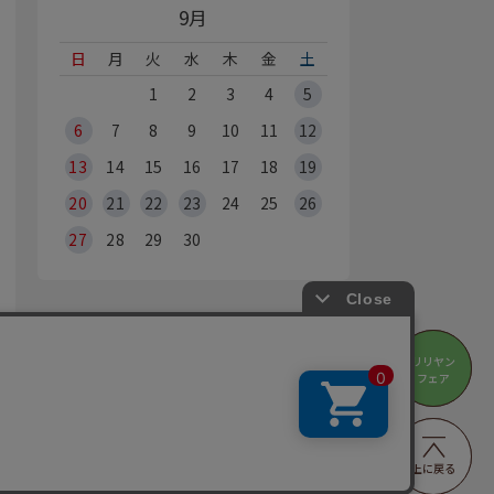
9月
日
月
火
水
木
金
土
1
2
3
4
5
6
7
8
9
10
11
12
13
14
15
16
17
18
19
20
21
22
23
24
25
26
27
28
29
30
オンラインショップ休業日
リリヤン
リリヤン
※Webからのご注文は、24時間承っております
フェア
フェア
の営業時間・休業日は
店舗情報
をご覧ください
BBYRA HOBBYRE CORPORATION ALL Rights Reserved
上に戻る
上に戻る