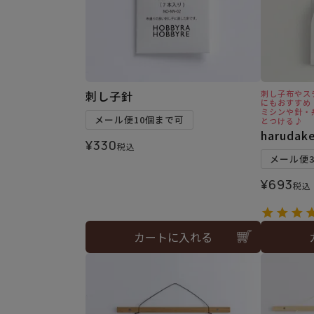
刺し子針
刺し子布やス
にもおすすめ
ミシンや針・
メール便10個まで可
とつける♪
haruda
¥
330
税込
メール便
¥
693
税込
カートに入れる