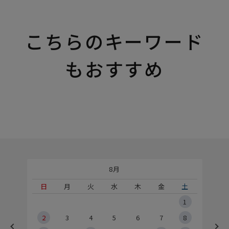
こちらのキーワード
もおすすめ
8月
土
日
月
火
水
木
金
土
5
1
2
2
3
4
5
6
7
8