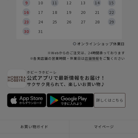
9
9
10
11
12
13
14
15
6
16
17
18
19
20
21
22
23
24
25
26
27
28
29
30
31
オンラインショップ休業日
※Webからのご注文は、24時間承っております
※各実店舗の営業時間・休業日は
店舗情報
をご覧ください
ホビーラホビーレ
公式アプリで最新情報をお届け！
サクサク見られて、楽しいお買い物♪
詳しくはこちら
お買い物ガイド
マイページ