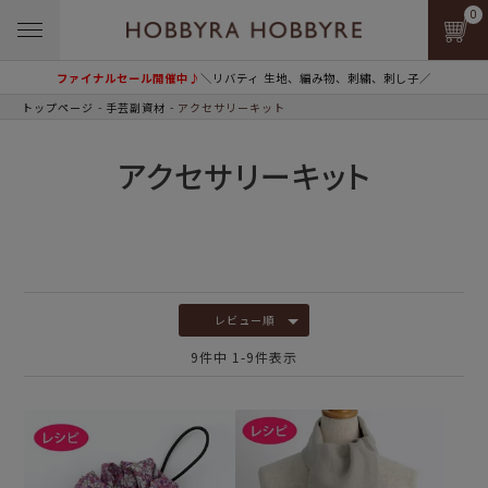
0
ファイナルセール開催中♪
＼リバティ 生地、編み物、刺繍、刺し子／
トップページ
手芸副資材
アクセサリーキット
アクセサリーキット
レビュー順
9
件中
1
-
9
件表示