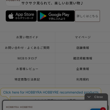
サクサク見られて、楽しいお買い物♪
詳しくはこちら
お買い物ガイド
マイページ
お問い合わせ - よくあるご質問
店舗情報
WEBカタログ
雑誌掲載情報
お客様レビュー
企業情報
特定商取引法表記
利用規約
個人情報ポリシー
一緒に働こう♪求人情報
おトクな情報♪メルマガ登録
リリヤン
リリヤン
フェア
フェア