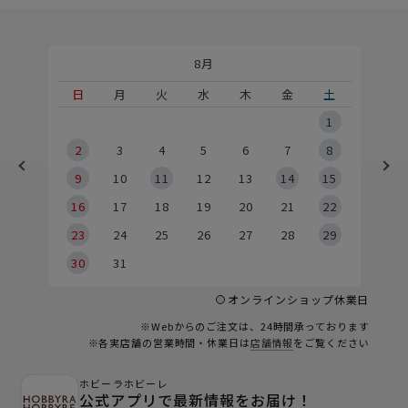
8月
土
日
月
火
水
木
金
土
5
1
2
2
3
4
5
6
7
8
9
9
10
11
12
13
14
15
6
16
17
18
19
20
21
22
23
24
25
26
27
28
29
30
31
オンラインショップ休業日
※Webからのご注文は、24時間承っております
※各実店舗の営業時間・休業日は
店舗情報
をご覧ください
ホビーラホビーレ
公式アプリで最新情報をお届け！