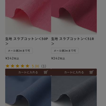
生地 スラブコットン＜50P
生地 スラブコットン＜51R
＞
＞
メール便2mまで可
メール便2mまで可
¥
242
¥
242
税込
税込
5.00
（1）
カートに入れる
カートに入れる