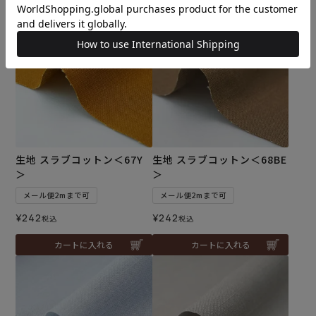
カートに入れる
カートに入れる
生地 スラブコットン＜67Y
生地 スラブコットン＜68BE
＞
＞
メール便2mまで可
メール便2mまで可
¥
242
¥
242
税込
税込
カートに入れる
カートに入れる