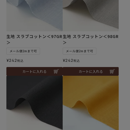
生地 スラブコットン＜97GR
生地 スラブコットン＜98GR
＞
＞
メール便2mまで可
メール便2mまで可
¥
242
¥
242
税込
税込
カートに入れる
カートに入れる