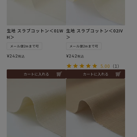
生地 スラブコットン＜01W
生地 スラブコットン＜02IV
H＞
＞
メール便2mまで可
メール便2mまで可
¥
242
¥
242
税込
税込
5.00
（1）
カートに入れる
カートに入れる